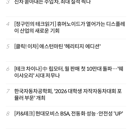
3
신차 쏟아내는 수입차, 최대 실적 찍나
4
[정구민의 테크읽기] 휴머노이드가 열어가는 디스플레
이 산업의 새로운 기회
5
[클릭! 이차] 애스턴마틴 '헤리티지 에디션'
6
[테크 차이나] 中 립모터, 월 판매 첫 10만대 돌파…'웨
이샤오리' 시대 저무나
7
한국자동차공학회, '2026 대학생 자작자동차대회 포
뮬러 부문' 개최
8
[카&테크] 현대모비스 BSA, 전동화 성능·안전성 'UP'