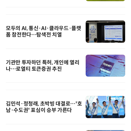
모두의 AI, 통신·AI·클라우드·플랫
폼 참전한다…탐색전 치열
기관만 투자하던 특허, 개인에 열리
나…로열티 토큰증권 추진
김민석·정청래, 초박빙 대결로…'호
남·수도권' 표심이 승부 가른다