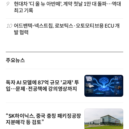
9
현대차 '디 올 뉴 아반떼', 계약 첫날 1만 대 돌파…역대
최고 기록
10
어드밴텍-넥스트칩, 로보틱스·오토모티브용 ECU 개
발 협력
주요뉴스
독자 AI 모델에 87억 규모 '교재' 투
입…문제·전공책에 강의영상까지
“SK하이닉스, 중국 충칭 패키징공장
지분매각 등 검토”