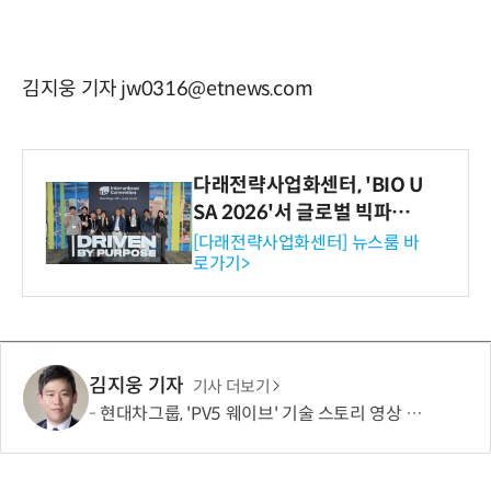
김지웅 기자 jw0316@etnews.com
다래전략사업화센터, 'BIO U
SA 2026'서 글로벌 빅파마
와의 비즈니스 미팅 지원…K
[다래전략사업화센터] 뉴스룸 바
로가기>
-바이오 해외 진출 교두보 확
보
김지웅 기자
기사 더보기
현대차그룹, 'PV5 웨이브' 기술 스토리 영상 조회수 1000만뷰 돌파