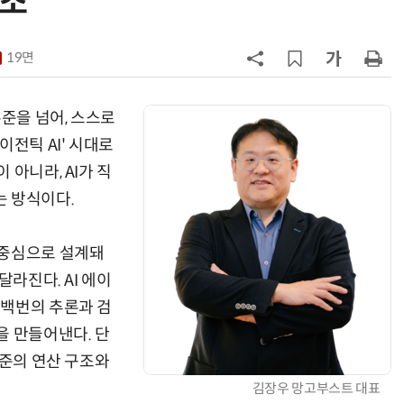
조'
7
[과학산책] '미래 공간' 내다보고 패
스하는 과학정책 필요하다
19면
8
[소부장 인사이트] 로봇 두뇌부터 손
발까지…피지컬 AI 연합군 구축해야
수준을 넘어, 스스로
이전틱 AI' 시대로
9
[ET톡] 통관 개편, 또 다른 제재가 되
아니라, AI가 직
지 않도록
는 방식이다.
10
[김경환 변호사의 IT법] 〈13〉클라우
드 해킹 사고, '책임 공유'를 넘어 '기
 중심으로 설계돼
본 보안 의무'로
달라진다. AI 에이
수백번의 추론과 검
을 만들어낸다. 단
수준의 연산 구조와
김장우 망고부스트 대표