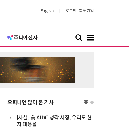
English
로그인
회원가입
오피니언 많이 본 기사
까
1
[사설] 美 AIDC 냉각 시장, 우리도 현
6
[전문가
지 대응을
지 디자