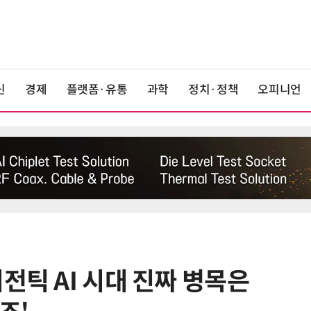
신
경제
플랫폼·유통
과학
정치·정책
오피니언
전틱 AI 시대 진짜 병목은
6
[전문가기고]공동주택의 열에너지
지 디자인하라