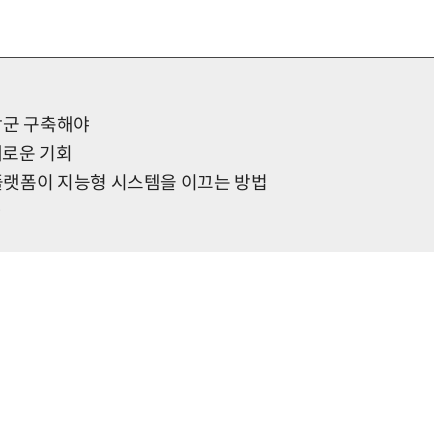
“계속 쫓아왔다”…도망치던 우크라 민간인 공격한 러 자폭 드론
진정한 우정?…친구 구하려다 둘 다 의자 틈에 목이 낀
합군 구축해야
새로운 기회
플랫폼이 지능형 시스템을 이끄는 방법
다