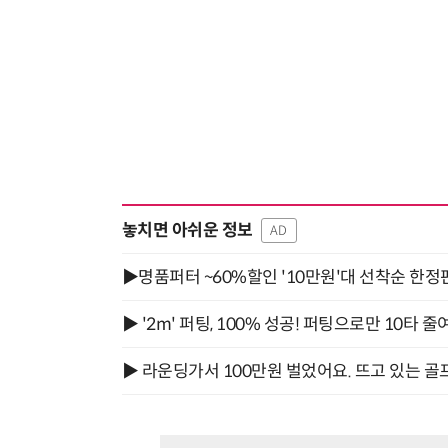
놓치면 아쉬운 정보
AD
▶명품퍼터 ~60%할인 '10만원'대 선착순 한정
▶ '2m' 퍼팅, 100% 성공! 퍼팅으로만 10타 줄
▶ 라운딩가서 100만원 벌었어요. 뜨고 있는 골