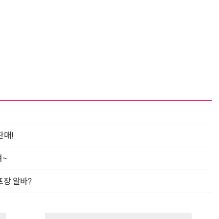
판매!
여~
프장 알바?