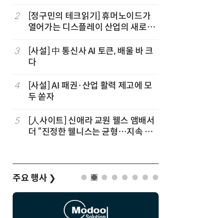
2
[정구민의 테크읽기] 휴머노이드가
7
[과학산책
열어가는 디스플레이 산업의 새로운
스하는 
기회
3
[사설] 中 통신사 AI 토큰, 배울 바 크
8
[소부장 
다
발까지…피
4
[사설] AI 패권·산업 활력 제고에 모
9
[ET톡] 
두 쏟자
지 않도록
5
[人사이트] 신애라 교원 웰스 앰배서
10
[김경환 
더 “진정한 웰니스는 균형…지속 가
드 해킹 사
능한 삶 구현해야”
본 보안 
주요 행사
❯