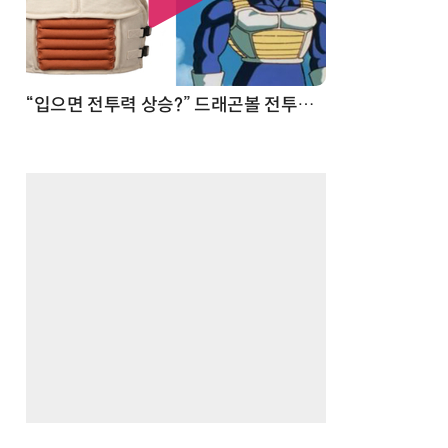
 순간
“입으면 전투력 상승?” 드래곤볼 전투복 닮은 중량조끼