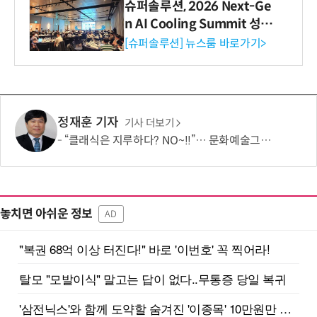
슈퍼솔루션, 2026 Next-Ge
n AI Cooling Summit 성황
리 성료
[슈퍼솔루션] 뉴스룸 바로가기>
정재훈 기자
기사 더보기
“클래식은 지루하다? NO~!!”… 문화예술그룹 더같음, 관객 소통형 '춤추는 오케스트라' 런칭 쇼케이스 개최
놓치면 아쉬운 정보
AD