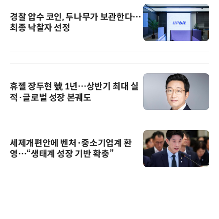
경찰 압수 코인, 두나무가 보관한다…
최종 낙찰자 선정
휴젤 장두현 號 1년…상반기 최대 실
적·글로벌 성장 본궤도
세제개편안에 벤처·중소기업계 환
영…“생태계 성장 기반 확충”