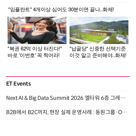
ET Events
Next AI & Big Data Summit 2026 엘타워 6층 그레이스홀 개최 (9/18)
B2B에서 B2C까지, 현장 실제 운영사례 : 동원그룹·OCI·다이닝브랜즈그룹·당근 (8/27)