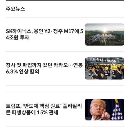
주요뉴스
SK하이닉스, 용인 Y2·청주 M17에 5
4조원 투자
창사 첫 파업까지 갔던 카카오…연봉
6.3% 인상 합의
트럼프, '반도체 핵심 원료' 폴리실리
콘 파생상품에 15% 관세