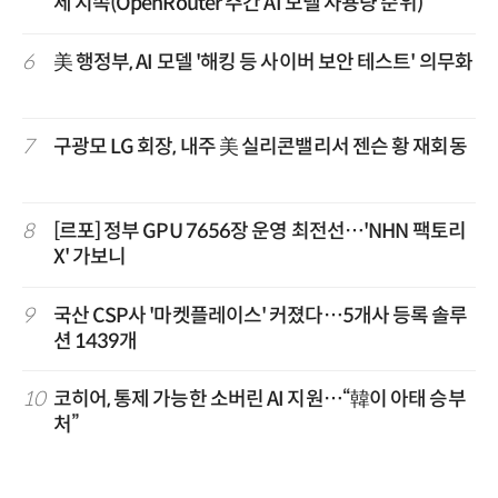
세 지속(OpenRouter 주간 AI 모델 사용량 순위)
6
美 행정부, AI 모델 '해킹 등 사이버 보안 테스트' 의무화
7
구광모 LG 회장, 내주 美 실리콘밸리서 젠슨 황 재회동
8
[르포] 정부 GPU 7656장 운영 최전선…'NHN 팩토리
X' 가보니
9
국산 CSP사 '마켓플레이스' 커졌다…5개사 등록 솔루
션 1439개
10
코히어, 통제 가능한 소버린 AI 지원…“韓이 아태 승부
처”