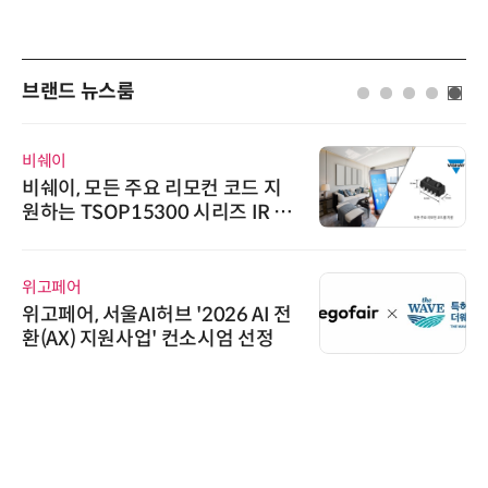
브랜드 뉴스룸
비쉐이
비쉐이, 모든 주요 리모컨 코드 지
원하는 TSOP15300 시리즈 IR 수
신기 출시
위고페어
위고페어, 서울AI허브 '2026 AI 전
환(AX) 지원사업' 컨소시엄 선정