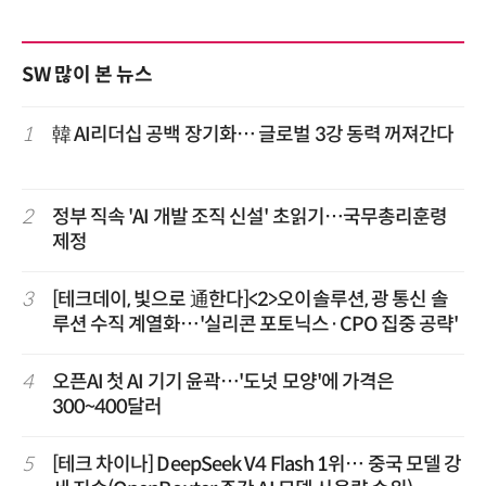
SW 많이 본 뉴스
1
韓 AI리더십 공백 장기화… 글로벌 3강 동력 꺼져간다
2
정부 직속 'AI 개발 조직 신설' 초읽기…국무총리훈령
제정
3
[테크데이, 빛으로 通한다]<2>오이솔루션, 광 통신 솔
루션 수직 계열화…'실리콘 포토닉스·CPO 집중 공략'
4
오픈AI 첫 AI 기기 윤곽…'도넛 모양'에 가격은
300~400달러
5
[테크 차이나] DeepSeek V4 Flash 1위… 중국 모델 강