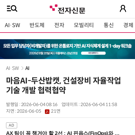
AI·SW
반도체
전자
모빌리티
통신
경제
AI·SW
AI
마음AI-두산밥캣, 건설장비 자율작업
기술 개발 협력협약
발행일 : 2026-06-04 08:16
업데이트 : 2026-06-04 11:58
지면 :
2026-06-05
21면
AX 팀이 꼭 챙겨야 할 2선 : AI 핀옵스(FinOps)와 토큰 거버넌스 (8/21 잠실역)