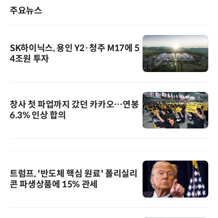
주요뉴스
SK하이닉스, 용인 Y2·청주 M17에 5
4조원 투자
창사 첫 파업까지 갔던 카카오…연봉
6.3% 인상 합의
트럼프, '반도체 핵심 원료' 폴리실리
콘 파생상품에 15% 관세