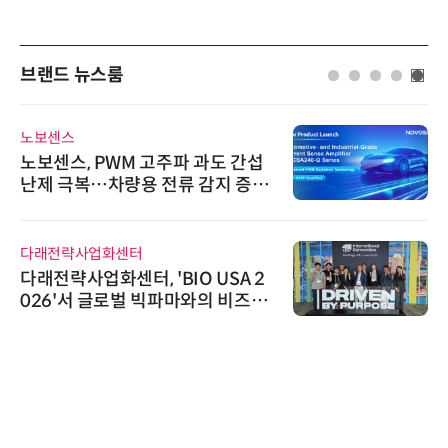
브랜드 뉴스룸
노보센스
노보센스, PWM 고주파 과도 간섭
난제 극복…차량용 전류 감지 증폭
기
다래전략사업화센터
다래전략사업화센터, 'BIO USA 2
026'서 글로벌 빅파마와의 비즈니
스 미팅 지원…K-바이오 해외 진출
교두보 확보