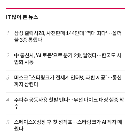
IT 많이 본 뉴스
1
삼성 갤럭시Z8, 사전판매 144만대 '역대 최다'…폴더
블 3종 통했다
2
中 통신사, 'AI 토큰'으로 분기 2兆 벌었다…한국도 사
업화 시동
3
머스크 “스타링크가 전세계 인터넷 과반 제공”…통신
까지 삼킨다
4
주파수 공동사용 첫발 뗀다…무선 마이크 대상 실증 착
수
5
스페이스X 상장 후 첫 성적표…스타링크가 AI 적자 메
웠다