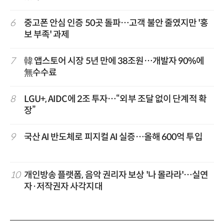
6
중고폰 안심 인증 50곳 돌파…고객 불안 줄였지만 '홍
보 부족' 과제
7
韓 앱스토어 시장 5년 만에 38조원…개발자 90%에
無수수료
8
LGU+, AIDC에 2조 투자…“외부 조달 없이 단계적 확
장”
9
국산 AI 반도체로 피지컬 AI 실증…올해 600억 투입
10
개인방송 플랫폼, 음악 권리자 보상 '나 몰라라'…실연
자·저작권자 사각지대