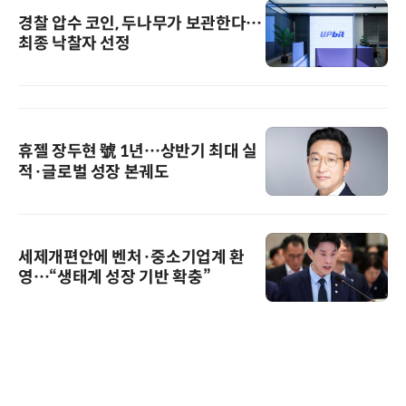
경찰 압수 코인, 두나무가 보관한다…
최종 낙찰자 선정
휴젤 장두현 號 1년…상반기 최대 실
적·글로벌 성장 본궤도
세제개편안에 벤처·중소기업계 환
영…“생태계 성장 기반 확충”