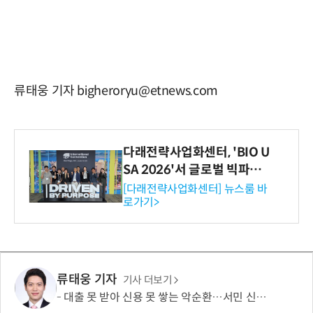
류태웅 기자 bigheroryu@etnews.com
다래전략사업화센터, 'BIO U
SA 2026'서 글로벌 빅파마
와의 비즈니스 미팅 지원…K
[다래전략사업화센터] 뉴스룸 바
로가기>
-바이오 해외 진출 교두보 확
보
류태웅 기자
기사 더보기
대출 못 받아 신용 못 쌓는 악순환…서민 신용평가 사각지대 메운다