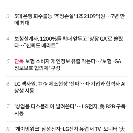
3
5대 은행 회수불능 '추정손실' 1조2109억원 …7년 만
에 최대
4
보험설계사, 1200%룰 확대 앞두고 '상장 GA'로 쏠렸
다…“신뢰도 메리트”
5
단독
보험 소비자 개인정보 유출 막는다…'보험·GA
정보보호 협의체' 구성
6
LG 엑사원, 中企 제조현장 '전파'…대기업과 협력사 AI
상생 시동
7
'상업용 디스플레이 빌려쓴다' …LG전자, 美 B2B 구독
시동
8
'게이밍위크' 삼성전자-LG전자 유럽서 TV·모니터 '大