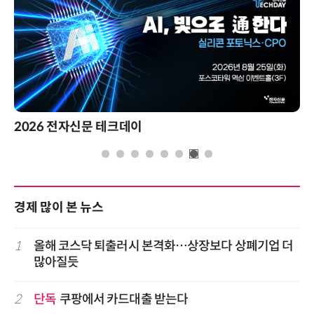
신문 테크데이
경제 많이 본 뉴스
1
올해 코스닥 퇴출러시 본격화…상장보다 상폐기업 더
많아질듯
2
단독
쿠팡에서 카드대출 받는다