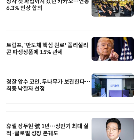
창사 첫 파업까지 갔던 카카오…연봉
6.3% 인상 합의
트럼프, '반도체 핵심 원료' 폴리실리
콘 파생상품에 15% 관세
경찰 압수 코인, 두나무가 보관한다…
최종 낙찰자 선정
휴젤 장두현 號 1년…상반기 최대 실
적·글로벌 성장 본궤도