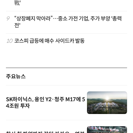
戰'
9
“상장폐지 막아라”…중소 가전 기업, 주가 부양 '총력
전'
10
코스피 급등에 매수 사이드카 발동
주요뉴스
SK하이닉스, 용인 Y2·청주 M17에 5
4조원 투자