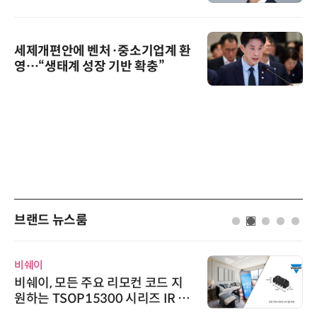
세제개편안에 벤처·중소기업계 환
영…“생태계 성장 기반 확충”
브랜드 뉴스룸
시큐어링크
모든 주요 리모컨 코드 지
시큐어링크
SOP15300 시리즈 IR 수
흥원 AI 초
시
정