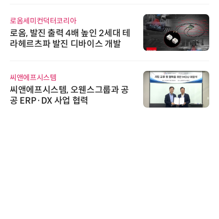
컨덕터코리아
슈퍼솔루션
진 출력 4배 높인 2세대 테
슈퍼솔루션, 2
파 발진 디바이스 개발
ooling S
시스템
노보센스
시스템, 오웬스그룹과 공
노보센스, 
·DX 사업 협력
난제 극복…
기