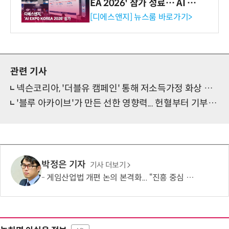
EA 2026' 참가 성료… AI 전
생애주기 아우르는 통합 솔루
[디에스앤지] 뉴스룸 바로가기>
션 선봬 [영상]
관련 기사
넥슨코리아, '더블유 캠페인' 통해 저소득가정 화상 아동 치료비 8800만원 전달
'블루 아카이브'가 만든 선한 영향력... 헌혈부터 기부 러닝까지 사회공헌 확대
박정은 기자
기사 더보기
게임산업법 개편 논의 본격화... “진흥 중심 전환 속 세부 보완 필요”