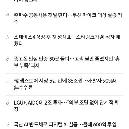
4
주파수 공동사용 첫발 뗀다…무선 마이크 대상 실증 착
수
5
스페이스X 상장 후 첫 성적표…스타링크가 AI 적자 메
웠다
6
중고폰 안심 인증 50곳 돌파…고객 불안 줄였지만 '홍
보 부족' 과제
7
韓 앱스토어 시장 5년 만에 38조원…개발자 90%에
無수수료
8
LGU+, AIDC에 2조 투자…“외부 조달 없이 단계적 확
장”
9
국산 AI 반도체로 피지컬 AI 실증…올해 600억 투입