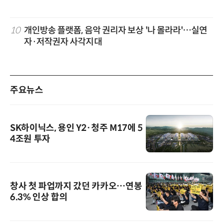
10
개인방송 플랫폼, 음악 권리자 보상 '나 몰라라'…실연
자·저작권자 사각지대
주요뉴스
SK하이닉스, 용인 Y2·청주 M17에 5
4조원 투자
창사 첫 파업까지 갔던 카카오…연봉
6.3% 인상 합의