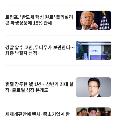
트럼프, '반도체 핵심 원료' 폴리실리
콘 파생상품에 15% 관세
경찰 압수 코인, 두나무가 보관한다…
최종 낙찰자 선정
휴젤 장두현 號 1년…상반기 최대 실
적·글로벌 성장 본궤도
세제개편안에 벤처·중소기업계 환