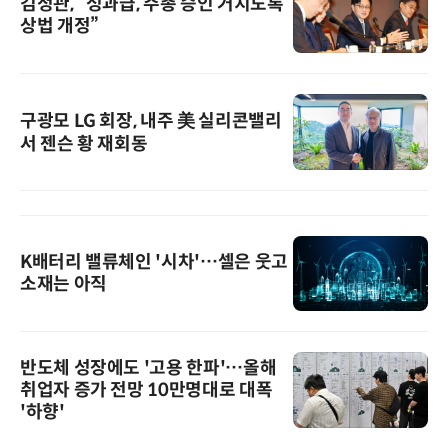
김정관, “성과급, 주총 승인 거치도록
상법 개정”
구광모 LG 회장, 내주 美 실리콘밸리
서 젠슨 황 재회동
K배터리 밸류체인 '시차'…셀은 웃고
소재는 아직
반도체 성장에도 '고용 한파'…올해
취업자 증가 전망 10만명대로 대폭
'하향'