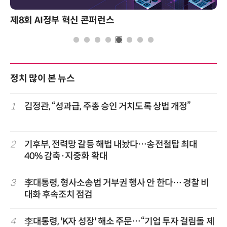
제8회 AI정부 혁신 콘퍼런스
정치 많이 본 뉴스
1
김정관, “성과급, 주총 승인 거치도록 상법 개정”
2
기후부, 전력망 갈등 해법 내놨다…송전철탑 최대
40% 감축·지중화 확대
3
李대통령, 형사소송법 거부권 행사 안 한다… 경찰 비
대화 후속조치 점검
4
李대통령, 'K자 성장' 해소 주문…“기업 투자 걸림돌 제