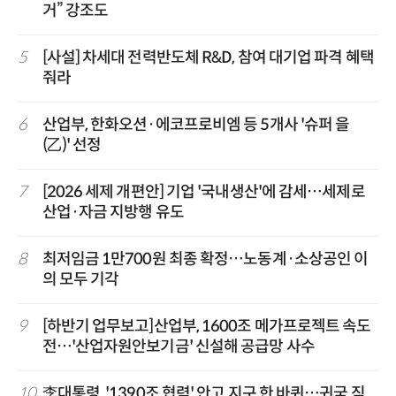
거” 강조도
5
[사설] 차세대 전력반도체 R&D, 참여 대기업 파격 혜택
줘라
6
산업부, 한화오션·에코프로비엠 등 5개사 '슈퍼 을
(乙)' 선정
7
[2026 세제 개편안] 기업 '국내생산'에 감세…세제로
산업·자금 지방행 유도
8
최저임금 1만700원 최종 확정…노동계·소상공인 이
의 모두 기각
9
[하반기 업무보고]산업부, 1600조 메가프로젝트 속도
전…'산업자원안보기금' 신설해 공급망 사수
10
李대통령, '1390조 협력' 안고 지구 한 바퀴…귀국 직