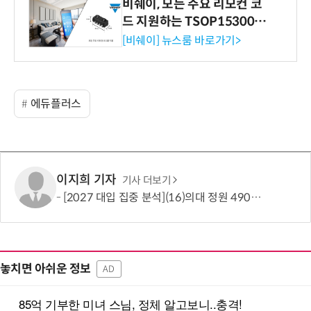
비쉐이, 모든 주요 리모컨 코
드 지원하는 TSOP15300 시
리즈 IR 수신기 출시
[비쉐이] 뉴스룸 바로가기>
에듀플러스
이지희 기자
기사 더보기
[2027 대입 집중 분석](16)의대 정원 490명 늘었지만…서울·수도권은 전형 변화에 주목
놓치면 아쉬운 정보
AD