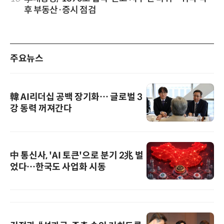
후 부동산·증시 점검
주요뉴스
韓 AI리더십 공백 장기화… 글로벌 3
강 동력 꺼져간다
中 통신사, 'AI 토큰'으로 분기 2兆 벌
었다…한국도 사업화 시동