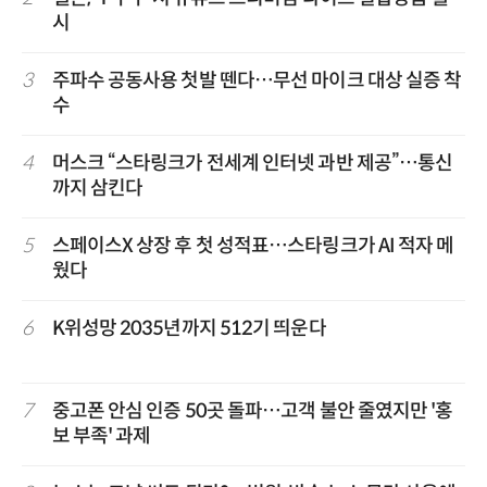
시
3
주파수 공동사용 첫발 뗀다…무선 마이크 대상 실증 착
수
4
머스크 “스타링크가 전세계 인터넷 과반 제공”…통신
까지 삼킨다
5
스페이스X 상장 후 첫 성적표…스타링크가 AI 적자 메
웠다
6
K위성망 2035년까지 512기 띄운다
7
중고폰 안심 인증 50곳 돌파…고객 불안 줄였지만 '홍
보 부족' 과제