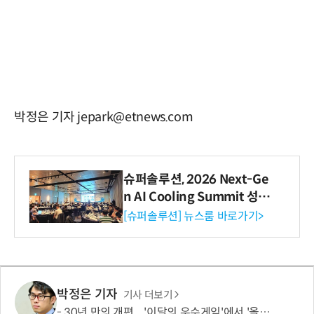
박정은 기자 jepark@etnews.com
슈퍼솔루션, 2026 Next-Ge
n AI Cooling Summit 성황
리 성료
[슈퍼솔루션] 뉴스룸 바로가기>
박정은 기자
기사 더보기
30년 만의 개편... '이달의 우수게임'에서 '올해의 우수게임'으로