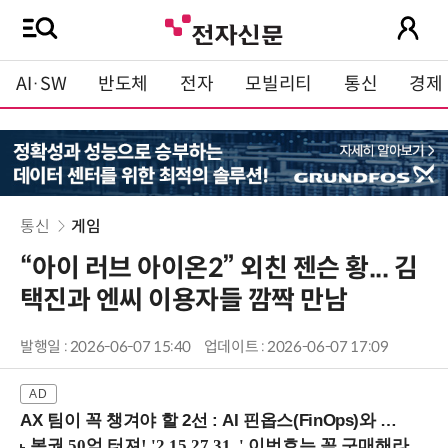
AI·SW
반도체
전자
모빌리티
통신
경제
통신
게임
“아이 러브 아이온2” 외친 젠슨 황... 김
택진과 엔씨 이용자들 깜짝 만남
발행일 : 2026-06-07 15:40
업데이트 : 2026-06-07 17:09
AX 팀이 꼭 챙겨야 할 2선 : AI 핀옵스(FinOps)와 토큰 거버넌스 (8/21 잠실역)