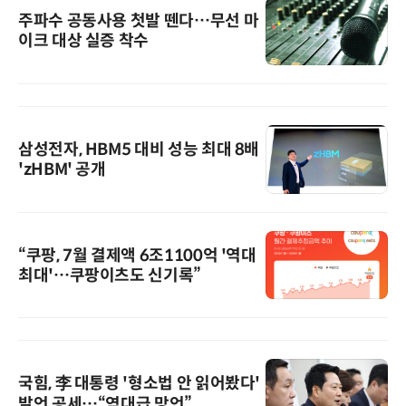
주파수 공동사용 첫발 뗀다…무선 마
이크 대상 실증 착수
삼성전자, HBM5 대비 성능 최대 8배
'zHBM' 공개
“쿠팡, 7월 결제액 6조1100억 '역대
최대'…쿠팡이츠도 신기록”
국힘, 李 대통령 '형소법 안 읽어봤다'
발언 공세…“역대급 망언”