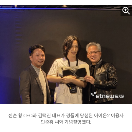
젠슨 황 CEO와 김택진 대표가 경품에 당첨된 아이온2 이용자
민준홍 씨와 기념촬영했다.