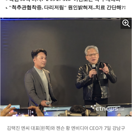
김택진 엔씨 대표(왼쪽)와 젠슨 황 엔비디아 CEO가 7일 강남구