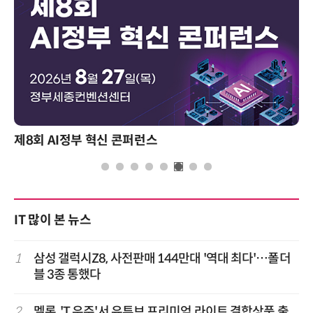
제8회 AI정부 혁신 콘퍼런스
IT 많이 본 뉴스
1
삼성 갤럭시Z8, 사전판매 144만대 '역대 최다'…폴더
블 3종 통했다
2
멜론, 'T 우주'서 유튜브 프리미엄 라이트 결합상품 출