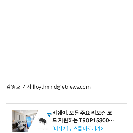
김영호 기자 lloydmind@etnews.com
비쉐이, 모든 주요 리모컨 코
드 지원하는 TSOP15300 시
리즈 IR 수신기 출시
[비쉐이] 뉴스룸 바로가기>