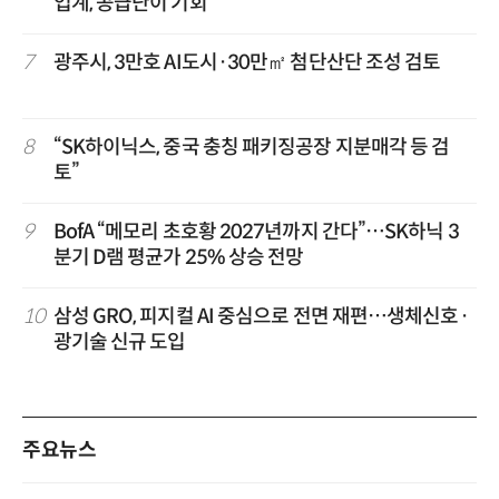
업계, 공급난이 기회
7
광주시, 3만호 AI도시·30만㎡ 첨단산단 조성 검토
8
“SK하이닉스, 중국 충칭 패키징공장 지분매각 등 검
토”
9
BofA “메모리 초호황 2027년까지 간다”…SK하닉 3
분기 D램 평균가 25% 상승 전망
10
삼성 GRO, 피지컬 AI 중심으로 전면 재편…생체신호·
광기술 신규 도입
주요뉴스