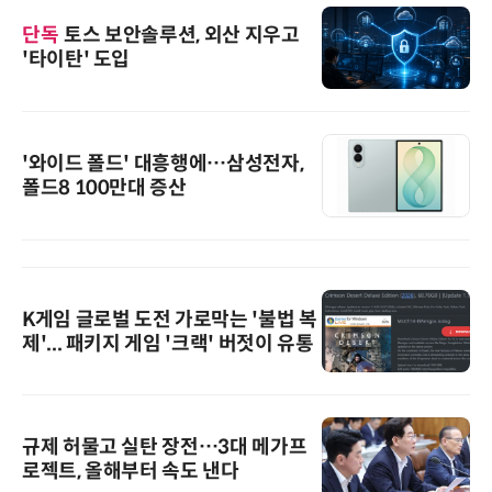
단독
토스 보안솔루션, 외산 지우고
'타이탄' 도입
'와이드 폴드' 대흥행에…삼성전자,
폴드8 100만대 증산
K게임 글로벌 도전 가로막는 '불법 복
제'... 패키지 게임 '크랙' 버젓이 유통
규제 허물고 실탄 장전…3대 메가프
로젝트, 올해부터 속도 낸다