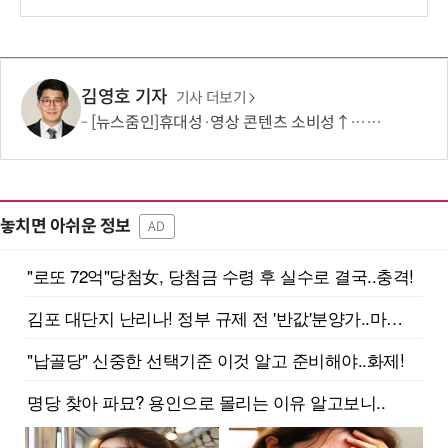
김영호 기자
기사 더보기
[뉴스줌인]휴대성·영상 콘텐츠 소비성↑…폴더블폰 대중화 '성큼'
놓치면 아쉬운 정보
AD