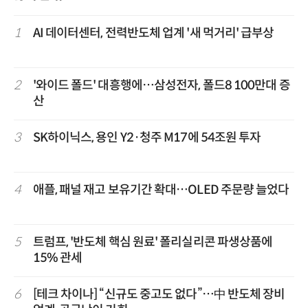
1
AI 데이터센터, 전력반도체 업계 '새 먹거리' 급부상
2
'와이드 폴드' 대흥행에…삼성전자, 폴드8 100만대 증
산
3
SK하이닉스, 용인 Y2·청주 M17에 54조원 투자
4
애플, 패널 재고 보유기간 확대…OLED 주문량 늘었다
5
트럼프, '반도체 핵심 원료' 폴리실리콘 파생상품에
15% 관세
6
[테크 차이나] “신규도 중고도 없다”…中 반도체 장비