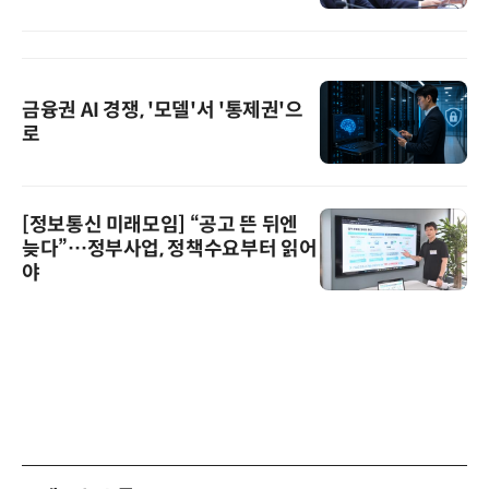
금융권 AI 경쟁, '모델'서 '통제권'으
로
[정보통신 미래모임] “공고 뜬 뒤엔
늦다”…정부사업, 정책수요부터 읽어
야