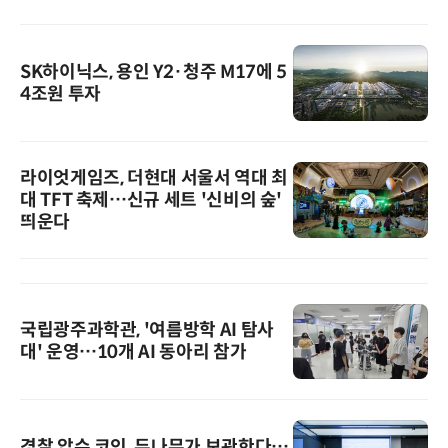
SK하이닉스, 용인 Y2·청주 M17에 5
4조원 투자
라이엇게임즈, 더현대 서울서 역대 최
대 TFT 축제…신규 세트 '신비의 숲'
띄운다
국립광주과학관, '여름방학 AI 탐사
대' 운영…10개 AI 동아리 참가
경찰 압수 코인, 두나무가 보관한다…