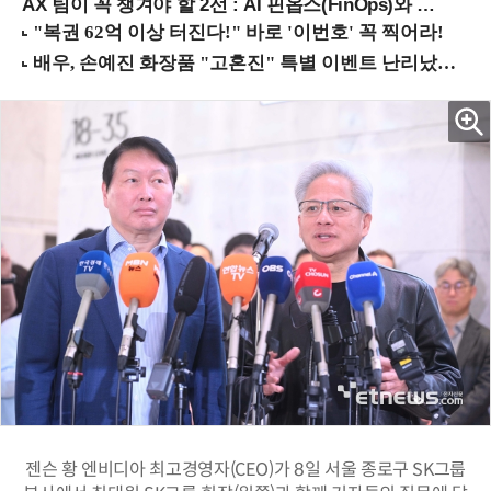
AX 팀이 꼭 챙겨야 할 2선 : AI 핀옵스(FinOps)와 토큰 거버넌스 (8/21 잠실역)
젠슨 황 엔비디아 최고경영자(CEO)가 8일 서울 종로구 SK그룹