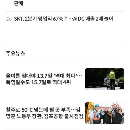
판매
10
SKT, 2분기 영업익 67%↑…AIDC 매출 2배 늘어
주요뉴스
올여름 열대야 13.7일 '역대 최다'…
폭염일수도 15.7일로 역대 4위
활주로 50℃ 넘는데 쉴 곳 부족…김
영훈 노동부 장관, 김포공항 불시점검