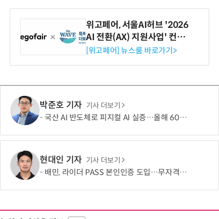
위고페어, 서울AI허브 '2026
AI 전환(AX) 지원사업' 컨소
시엄 선정
[위고페어] 뉴스룸 바로가기>
박준호 기자
기사 더보기
국산 AI 반도체로 피지컬 AI 실증…올해 600억 투입
현대인 기자
기사 더보기
배민, 라이더 PASS 본인인증 도입…무자격 라이더 차단