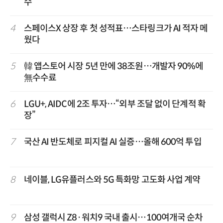
수
4
스페이스X 상장 후 첫 성적표…스타링크가 AI 적자 메
웠다
5
韓 앱스토어 시장 5년 만에 38조원…개발자 90%에
無수수료
6
LGU+, AIDC에 2조 투자…“외부 조달 없이 단계적 확
장”
7
국산 AI 반도체로 피지컬 AI 실증…올해 600억 투입
8
네이블, LG유플러스와 5G 특화망 고도화 사업 계약
9
삼성 갤럭시 Z8·워치9 국내 출시…100여개국 순차