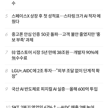
수
5
스페이스X 상장 후 첫 성적표…스타링크가 AI 적자 메
웠다
6
중고폰 안심 인증 50곳 돌파…고객 불안 줄였지만 '홍
보 부족' 과제
7
韓 앱스토어 시장 5년 만에 38조원…개발자 90%에
無수수료
8
LGU+, AIDC에 2조 투자…“외부 조달 없이 단계적 확
장”
9
국산 AI 반도체로 피지컬 AI 실증…올해 600억 투입
10
SKT, 2분기 영업익 67%↑…AIDC 매출 2배 늘어