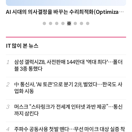
AI 시대의 의사결정을 바꾸는 수리최적화(Optimization): 실제 산업 적용 사례와 활용 전략
IT 많이 본 뉴스
1
삼성 갤럭시Z8, 사전판매 144만대 '역대 최다'…폴더
블 3종 통했다
2
中 통신사, 'AI 토큰'으로 분기 2兆 벌었다…한국도 사
업화 시동
3
머스크 “스타링크가 전세계 인터넷 과반 제공”…통신
까지 삼킨다
4
주파수 공동사용 첫발 뗀다…무선 마이크 대상 실증 착