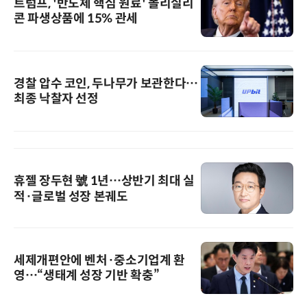
트럼프, '반도체 핵심 원료' 폴리실리
콘 파생상품에 15% 관세
경찰 압수 코인, 두나무가 보관한다…
최종 낙찰자 선정
휴젤 장두현 號 1년…상반기 최대 실
적·글로벌 성장 본궤도
세제개편안에 벤처·중소기업계 환
영…“생태계 성장 기반 확충”