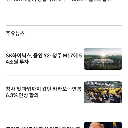
주요뉴스
SK하이닉스, 용인 Y2·청주 M17에 5
4조원 투자
창사 첫 파업까지 갔던 카카오…연봉
6.3% 인상 합의