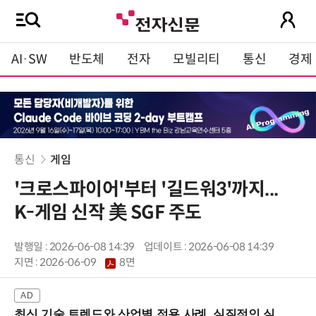
AI·SW
반도체
전자
모빌리티
통신
경제
통신
게임
'크로스파이어'부터 '길드워3'까지...
K-게임 신작 美 SGF 주도
발행일 : 2026-06-08 14:39
업데이트 : 2026-06-08 14:39
지면 :
2026-06-09
8면
최신 기술 트렌드와 산업별 적용 사례, 실질적인 실행 전략을 공유 (9/18 양재역)