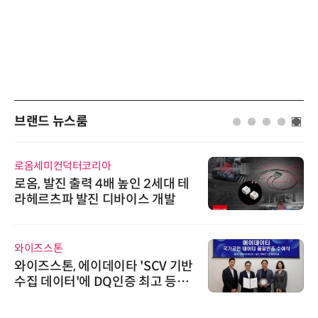
브랜드 뉴스룸
로옴세미컨덕터코리아
로옴, 발진 출력 4배 높인 2세대 테
라헤르츠파 발진 디바이스 개발
와이즈스톤
와이즈스톤, 에이데이타 'SCV 기반
수집 데이터'에 DQ인증 최고 등급
수여