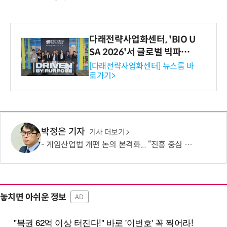
다래전략사업화센터, 'BIO U
SA 2026'서 글로벌 빅파마
와의 비즈니스 미팅 지원…K
[다래전략사업화센터] 뉴스룸 바
로가기>
-바이오 해외 진출 교두보 확
보
박정은 기자
기사 더보기
게임산업법 개편 논의 본격화... “진흥 중심 전환 속 세부 보완 필요”
놓치면 아쉬운 정보
AD