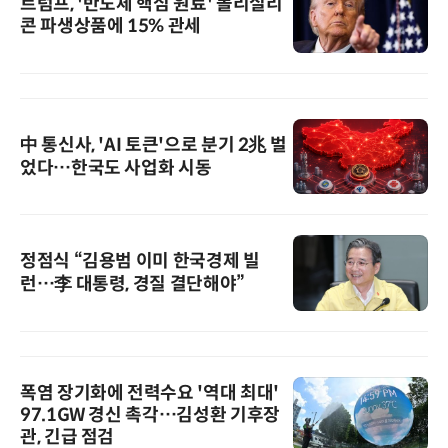
트럼프, '반도체 핵심 원료' 폴리실리
콘 파생상품에 15% 관세
中 통신사, 'AI 토큰'으로 분기 2兆 벌
었다…한국도 사업화 시동
정점식 “김용범 이미 한국경제 빌
런…李 대통령, 경질 결단해야”
폭염 장기화에 전력수요 '역대 최대'
97.1GW 경신 촉각…김성환 기후장
관, 긴급 점검