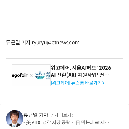
류근일 기자 ryuryu@etnews.com
위고페어, 서울AI허브 '2026
AI 전환(AX) 지원사업' 컨소
시엄 선정
[위고페어] 뉴스룸 바로가기>
류근일 기자
기사 더보기
美 AIDC 냉각 시장 공략… 日 뛰는데 韓 제자리