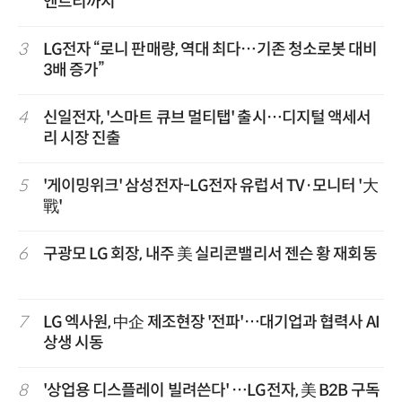
엔트리까지
3
LG전자 “로니 판매량, 역대 최다…기존 청소로봇 대비
3배 증가”
4
신일전자, '스마트 큐브 멀티탭' 출시…디지털 액세서
리 시장 진출
5
'게이밍위크' 삼성전자-LG전자 유럽서 TV·모니터 '大
戰'
6
구광모 LG 회장, 내주 美 실리콘밸리서 젠슨 황 재회동
7
LG 엑사원, 中企 제조현장 '전파'…대기업과 협력사 AI
상생 시동
8
'상업용 디스플레이 빌려쓴다' …LG전자, 美 B2B 구독