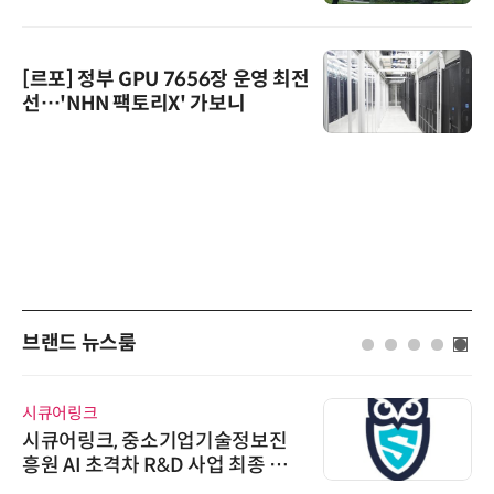
[르포] 정부 GPU 7656장 운영 최전
선…'NHN 팩토리X' 가보니
브랜드 뉴스룸
시큐어링크
시큐어링크, 중소기업기술정보진
흥원 AI 초격차 R&D 사업 최종 선
정