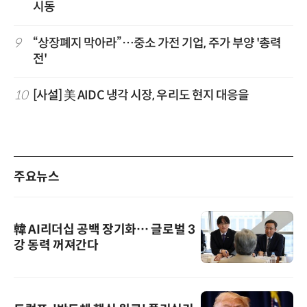
시동
9
“상장폐지 막아라”…중소 가전 기업, 주가 부양 '총력
전'
10
[사설] 美 AIDC 냉각 시장, 우리도 현지 대응을
주요뉴스
韓 AI리더십 공백 장기화… 글로벌 3
강 동력 꺼져간다