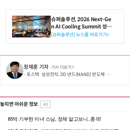
슈퍼솔루션, 2026 Next-Ge
n AI Cooling Summit 성황
리 성료
[슈퍼솔루션] 뉴스룸 바로가기>
정재훈 기자
기사 더보기
포스텍·삼성전자, 3D 낸드(NAND) 반도체 한계 넘는 기술 개발
놓치면 아쉬운 정보
AD