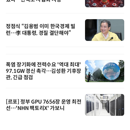
정점식 “김용범 이미 한국경제 빌
런…李 대통령, 경질 결단해야”
폭염 장기화에 전력수요 '역대 최대'
97.1GW 경신 촉각…김성환 기후장
관, 긴급 점검
[르포] 정부 GPU 7656장 운영 최전
선…'NHN 팩토리X' 가보니