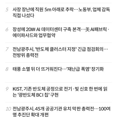
5
사장 장난에 직원 5m 아래로 추락…노동부, 업체 감독
직접 나섰다
6
장성에 20㎿ AI 데이터센터 구축 본격…美 AI패브릭·
에이파사드와 업무협약
7
전남광주시, '반도체 클러스터 지정' 긴급 점검회의…
전방위 총력전
8
태풍 소멸 뒤 더 뜨거워진다…'재난급 폭염' 장기화
9
KIST, 기존 반도체 공정으로 전기·빛 신호 한 번에 읽
는 '광반도체 BCI 칩' 구현
10
전남광주시, 45개 공공기관 유치 막판 총력전…100여
명 추진단 확대 개편