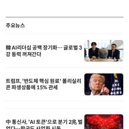
주요뉴스
韓 AI리더십 공백 장기화… 글로벌 3
강 동력 꺼져간다
트럼프, '반도체 핵심 원료' 폴리실리
콘 파생상품에 15% 관세
中 통신사, 'AI 토큰'으로 분기 2兆 벌
었다…한국도 사업화 시동