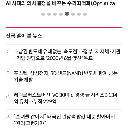
AI 시대의 의사결정을 바꾸는 수리최적화(Optimization): 실제 산업 적용 사례와 활용 전략
전국 많이 본 뉴스
1
호남권 반도체 유례없는 '속도전'…정부·지자체·기관
·기업 원팀으로 '2030년 6월 양산' 목표
2
포스텍·삼성전자, 3D 낸드(NAND) 반도체 한계 넘는
기술 개발
3
레디로버스트머신, VC 30여곳 경쟁 끝 시리즈B 134
억 유치…누적 229억
4
“손녀들 같아서” 태국인 관광객 밥값 내준 할아버지
“원래 그런거야”