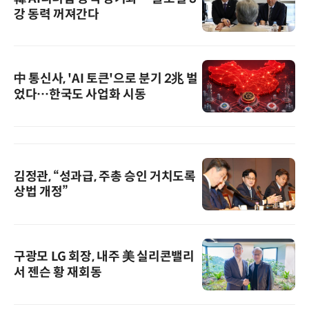
강 동력 꺼져간다
中 통신사, 'AI 토큰'으로 분기 2兆 벌
었다…한국도 사업화 시동
김정관, “성과급, 주총 승인 거치도록
상법 개정”
구광모 LG 회장, 내주 美 실리콘밸리
서 젠슨 황 재회동