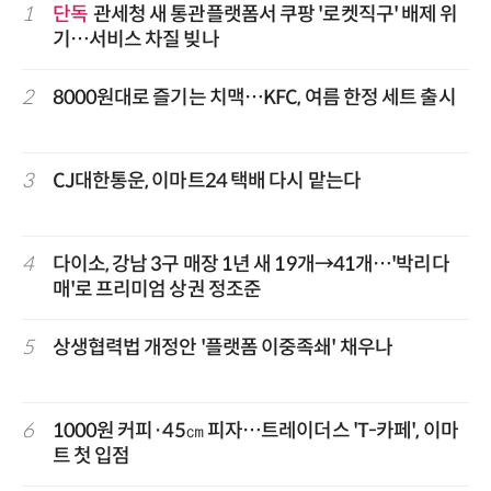
1
단독
관세청 새 통관플랫폼서 쿠팡 '로켓직구' 배제 위
기…서비스 차질 빚나
2
8000원대로 즐기는 치맥…KFC, 여름 한정 세트 출시
3
CJ대한통운, 이마트24 택배 다시 맡는다
4
다이소, 강남 3구 매장 1년 새 19개→41개…'박리다
매'로 프리미엄 상권 정조준
5
상생협력법 개정안 '플랫폼 이중족쇄' 채우나
6
1000원 커피·45㎝ 피자…트레이더스 'T-카페', 이마
트 첫 입점