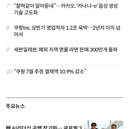
7
“찰떡같이 알아듣네”…카카오, '카나나-o' 음성 생성
기술 고도화
8
쿠팡Inc, 상반기 영업적자 1.2조 육박…2년치 이익 넘
어서
9
세븐일레븐, 해외 지역 명물 라면 판매 300만개 돌파
10
“쿠팡 7월 추정 결제액 10.9% 감소”
주요뉴스
韓 AI리더십 공백 장기화… 글로벌 3