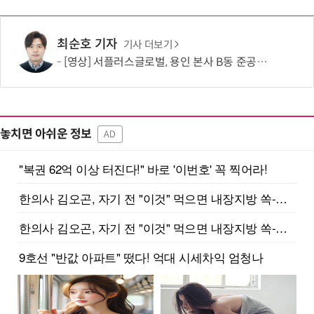
최순호 기자
기사 더보기
[영상] 서플러스글로벌, 용인 본사 B동 준공…세미마켓 연계 공간 확대
놓치면 아쉬운 정보
AD