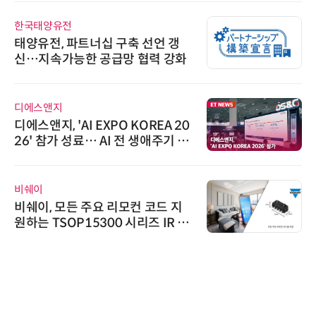
한국태양유전
태양유전, 파트너십 구축 선언 갱
신…지속가능한 공급망 협력 강화
디에스앤지
디에스앤지, 'AI EXPO KOREA 20
26' 참가 성료… AI 전 생애주기 아
우르는 통합 솔루션 선봬
비쉐이
비쉐이, 모든 주요 리모컨 코드 지
원하는 TSOP15300 시리즈 IR 수
신기 출시