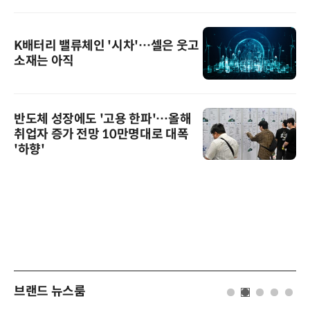
K배터리 밸류체인 '시차'…셀은 웃고
소재는 아직
반도체 성장에도 '고용 한파'…올해
취업자 증가 전망 10만명대로 대폭
'하향'
브랜드 뉴스룸