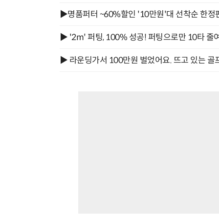
▶명품퍼터 ~60%할인 '10만원'대 선착순 한정
▶ '2m' 퍼팅, 100% 성공! 퍼팅으로만 10타 줄
▶ 라운딩가서 100만원 벌었어요. 뜨고 있는 골