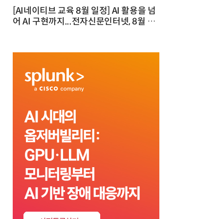
[AI네이티브 교육 8월 일정] AI 활용을 넘
어 AI 구현까지...전자신문인터넷, 8월 실
전 교육·워크숍 개최 발행일 : 2026-07-
23 10:46