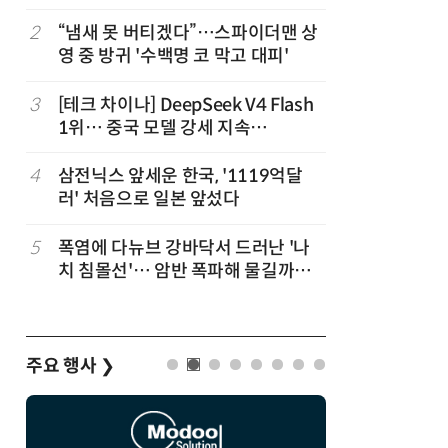
2
“냄새 못 버티겠다”…스파이더맨 상
7
진정한 우
영 중 방귀 '수백명 코 막고 대피'
의자 틈에
3
[테크 차이나] DeepSeek V4 Flash
8
日서 벤틀
1위… 중국 모델 강세 지속
인 인플루
(OpenRouter 주간 AI 모델 사용량
후 도망가
순위)
4
삼전닉스 앞세운 한국, '1119억달
9
“미국에서
러' 처음으로 일본 앞섰다
다”… 트
5
폭염에 다뉴브 강바닥서 드러난 '나
10
70년 만
치 침몰선'… 암반 폭파해 물길까지
이…카자
바꾼다
주요 행사
❯