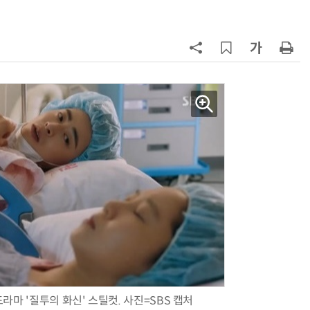
7
진정한 우정?…친구 구하려다 둘 다
의자 틈에 목이 낀 순간
8
日서 벤틀리 몰다 사고낸 유명 한국
인 인플루언서 체포… 7대 연쇄추돌
후 도망가
9
“미국에서 아기 낳아도 시민권 안준
다”… 트럼프, 원정출산 정조준
10
70년 만에 돌아온 시베리아호랑
이…카자흐스탄 야생에 풀렸다
라마 '질투의 화신' 스틸컷. 사진=SBS 캡처