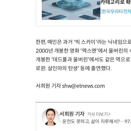
카테고리로 
[한국무라타전자
한편, 메인은 과거 '빅 스카이'라는 닉네임으
2000년 개봉한 영화 '엑스맨'에서 울버린의
개봉한 '데드풀과 울버린'에서도 같은 역으로 복귀
로윈: 살인마의 탄생' 등에 출연했다.
서희원 기자 shw@etnews.com
서희원 기자
기사 더보기
운전도 못하고, 삶이 지루해서?…97