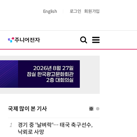
English
로그인
회원가입
국제 많이 본 기사
1
경기 중 '날벼락'… 태국 축구선수,
6
“韓, 향
낙뢰로 사망
엔비디아,