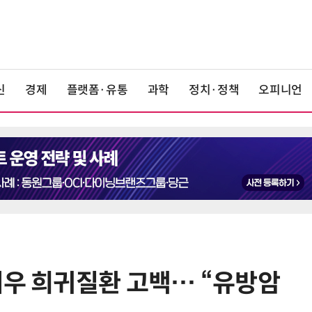
신
경제
플랫폼·유통
과학
정치·정책
오피니언
배우 희귀질환 고백… “유방암
6
“韓, 향후 5년 메모리 최강국 유지…
엔비디아, HBM 독주 흔들”