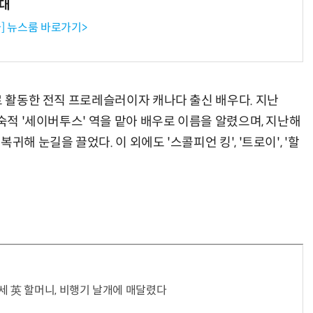
확대
] 뉴스룸 바로가기>
“계속 쫓아왔다”…도망치던 우크라 민간인 공격한 러 자폭 드론
진정한 우정?…친구 구하려다 둘 다 의자 틈에 목이 낀
로 활동한 전직 프로레슬러이자 캐나다 출신 배우다. 지난
 숙적 '세이버투스' 역을 맡아 배우로 이름을 알렸으며, 지난해
해 눈길을 끌었다. 이 외에도 '스콜피언 킹', '트로이', '할
세 英 할머니, 비행기 날개에 매달렸다