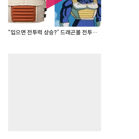
 순간
“입으면 전투력 상승?” 드래곤볼 전투복 닮은 중량조끼