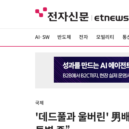
AI·SW
반도체
전자
모빌리티
통
국제
'데드풀과 울버린' 男