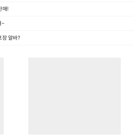
판매!
여~
프장 알바?