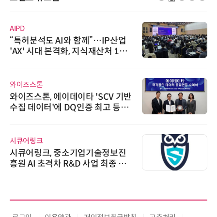
AIPD
“특허분석도 AI와 함께”…IP산업
'AX' 시대 본격화, 지식재산처 1호
AI IP데이터분석사 탄생
와이즈스톤
와이즈스톤, 에이데이타 'SCV 기반
수집 데이터'에 DQ인증 최고 등급
수여
시큐어링크
시큐어링크, 중소기업기술정보진
흥원 AI 초격차 R&D 사업 최종 선
정