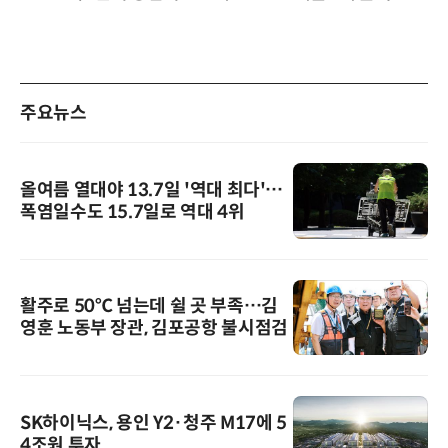
주요뉴스
올여름 열대야 13.7일 '역대 최다'…
폭염일수도 15.7일로 역대 4위
활주로 50℃ 넘는데 쉴 곳 부족…김
영훈 노동부 장관, 김포공항 불시점검
SK하이닉스, 용인 Y2·청주 M17에 5
4조원 투자