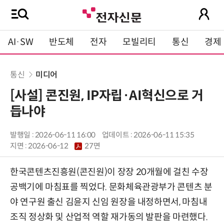
AI·SW
반도체
전자
모빌리티
통신
경제
통신
미디어
[사설] 콘진원, IP자립·AI혁신으로 거
듭나야
발행일 : 2026-06-11 16:00
업데이트 : 2026-06-11 15:35
지면 :
2026-06-12
27면
한국콘텐츠진흥원(콘진원)이 장장 20개월에 걸친 수장
공백기에 마침표를 찍었다. 문화체육관광부가 콘텐츠 분
야 연구원 출신 김윤지 신임 원장을 내정하면서, 마침내
조직 정상화 및 산업적 역할 재가동의 발판을 마련했다.