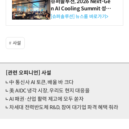
슈퍼솔루션, 2026 Next-Ge
n AI Cooling Summit 성황
리 성료
[슈퍼솔루션] 뉴스룸 바로가기>
사설
[관련 오피니언]
사설
中 통신사 AI 토큰, 배울 바 크다
美 AIDC 냉각 시장, 우리도 현지 대응을
AI 패권·산업 활력 제고에 모두 쏟자
차세대 전력반도체 R&D, 참여 대기업 파격 혜택 줘라