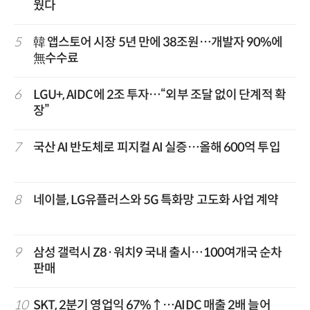
웠다
5
韓 앱스토어 시장 5년 만에 38조원…개발자 90%에
無수수료
6
LGU+, AIDC에 2조 투자…“외부 조달 없이 단계적 확
장”
7
국산 AI 반도체로 피지컬 AI 실증…올해 600억 투입
8
네이블, LG유플러스와 5G 특화망 고도화 사업 계약
9
삼성 갤럭시 Z8·워치9 국내 출시…100여개국 순차
판매
10
SKT, 2분기 영업익 67%↑…AIDC 매출 2배 늘어