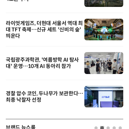
라이엇게임즈, 더현대 서울서 역대 최
대 TFT 축제…신규 세트 '신비의 숲'
띄운다
국립광주과학관, '여름방학 AI 탐사
대' 운영…10개 AI 동아리 참가
경찰 압수 코인, 두나무가 보관한다…
최종 낙찰자 선정
브랜드 뉴스룸