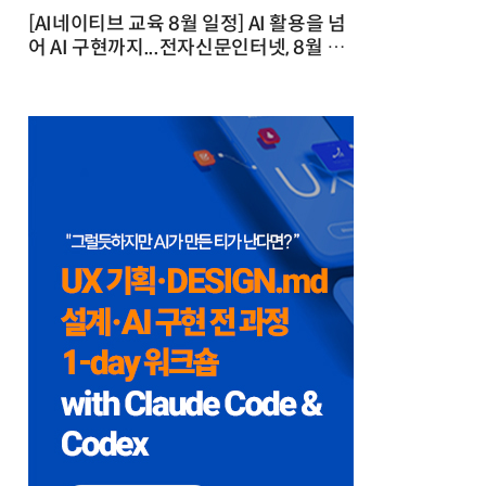
[AI네이티브 교육 8월 일정] AI 활용을 넘
어 AI 구현까지...전자신문인터넷, 8월 실
전 교육·워크숍 개최 발행일 : 2026-07-
23 10:46