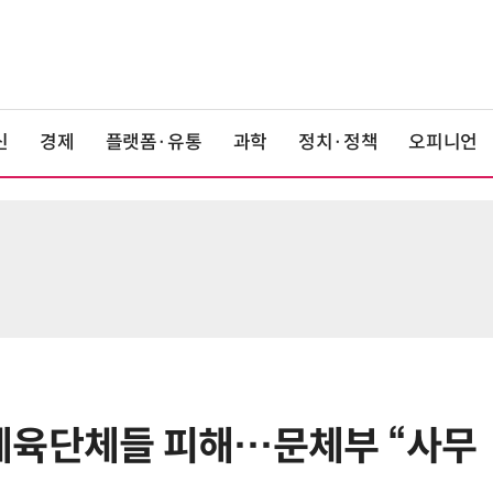
신
경제
플랫폼·유통
과학
정치·정책
오피니언
체육단체들 피해…문체부 “사무
6
쿠팡플레이, 이강인 데뷔전 직관 팬
에 '역조공' 선물 쏜다