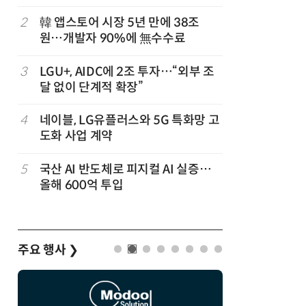
2
韓 앱스토어 시장 5년 만에 38조
7
라이엇게임
원…개발자 90%에 無수수료
최대 TF
숲' 띄운
3
LGU+, AIDC에 2조 투자…“외부 조
8
삼성 갤럭
달 없이 단계적 확장”
100여개
4
네이블, LG유플러스와 5G 특화망 고
9
KTis, 
도화 사업 계약
기' 운영
5
국산 AI 반도체로 피지컬 AI 실증…
10
게임산업법
올해 600억 투입
흥 중심 
주요 행사
❯