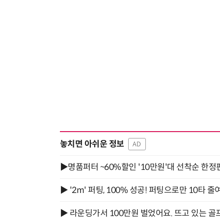
놓치면 아쉬운 정보
AD
▶명품퍼터 ~60%할인 '10만원'대 선착순 한정
▶ '2m' 퍼팅, 100% 성공! 퍼팅으로만 10타 줄
▶ 라운딩가서 100만원 벌었어요. 뜨고 있는 골