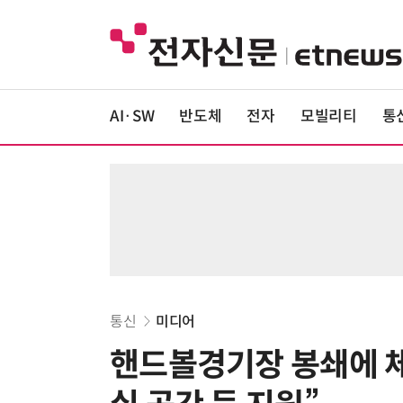
AI·SW
반도체
전자
모빌리티
통
통신
미디어
핸드볼경기장 봉쇄에 