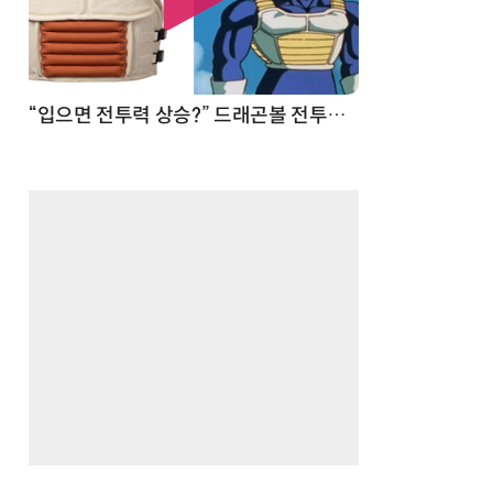
 순간
“입으면 전투력 상승?” 드래곤볼 전투복 닮은 중량조끼