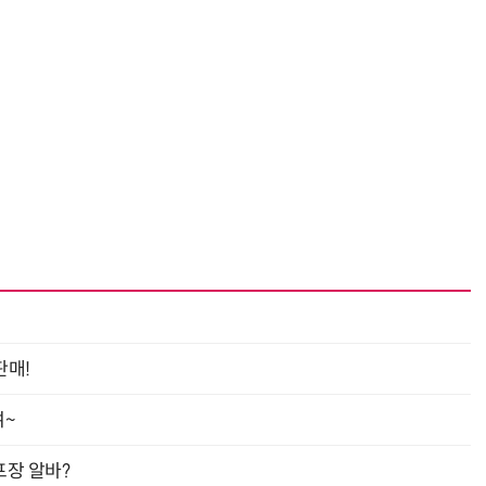
“계속 쫓아왔다”…도망치던 우크라 민간인 공격한 러 자폭 드론
진정한 우정?…친구 구하려다 둘 다 의자 틈에 목이 낀
판매!
여~
프장 알바?