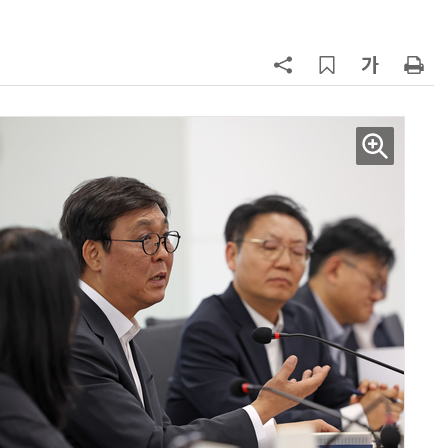
7
라이엇게임즈, 더현대 서울서 역대
최대 TFT 축제…신규 세트 '신비의
숲' 띄운다
8
삼성 갤럭시 Z8·워치9 국내 출시…
100여개국 순차 판매
9
KTis, 고령층 위한 '택시 대신 불러주
기' 운영
10
게임산업법 개편 논의 본격화... “진
흥 중심 전환 속 세부 보완 필요”