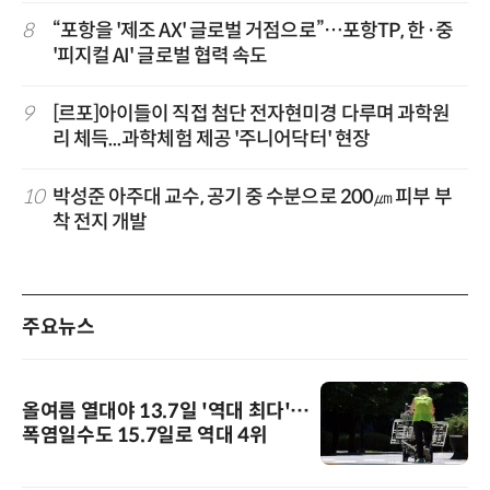
8
“포항을 '제조 AX' 글로벌 거점으로”…포항TP, 한·중
'피지컬 AI' 글로벌 협력 속도
9
[르포]아이들이 직접 첨단 전자현미경 다루며 과학원
리 체득...과학체험 제공 '주니어닥터' 현장
10
박성준 아주대 교수, 공기 중 수분으로 200㎛ 피부 부
착 전지 개발
주요뉴스
올여름 열대야 13.7일 '역대 최다'…
폭염일수도 15.7일로 역대 4위