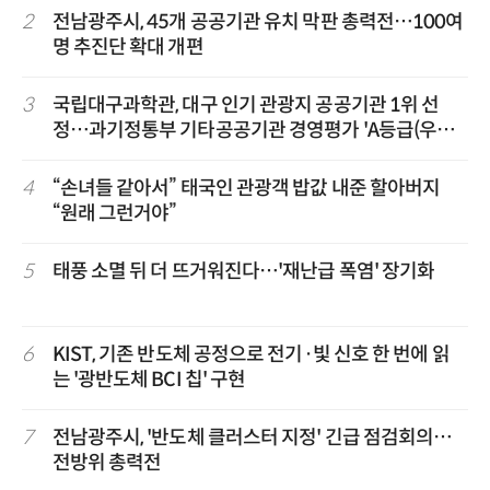
2
전남광주시, 45개 공공기관 유치 막판 총력전…100여
명 추진단 확대 개편
3
국립대구과학관, 대구 인기 관광지 공공기관 1위 선
정…과기정통부 기타공공기관 경영평가 'A등급(우수)'
겹경사
4
“손녀들 같아서” 태국인 관광객 밥값 내준 할아버지
“원래 그런거야”
5
태풍 소멸 뒤 더 뜨거워진다…'재난급 폭염' 장기화
6
KIST, 기존 반도체 공정으로 전기·빛 신호 한 번에 읽
는 '광반도체 BCI 칩' 구현
7
전남광주시, '반도체 클러스터 지정' 긴급 점검회의…
전방위 총력전