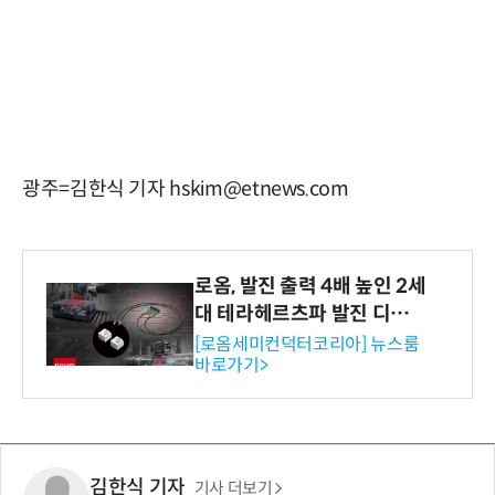
광주=김한식 기자 hskim@etnews.com
로옴, 발진 출력 4배 높인 2세
대 테라헤르츠파 발진 디바이
스 개발
[로옴세미컨덕터코리아] 뉴스룸
바로가기>
김한식 기자
기사 더보기