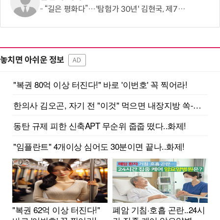
“길은 평화다”…'탐험가 30년' 김현국, 제7차 유라시아 대륙횡단 나선다
놓치면 아쉬운 정보
AD