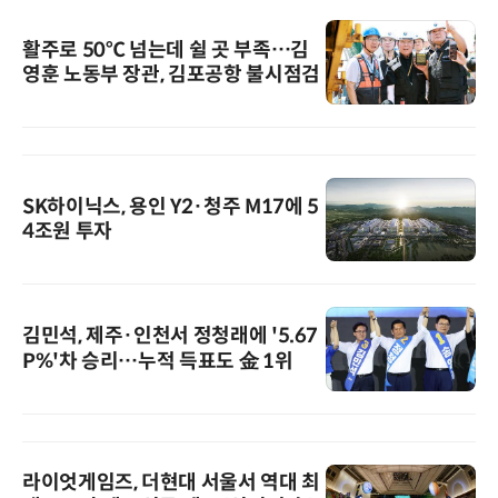
활주로 50℃ 넘는데 쉴 곳 부족…김
영훈 노동부 장관, 김포공항 불시점검
SK하이닉스, 용인 Y2·청주 M17에 5
4조원 투자
김민석, 제주·인천서 정청래에 '5.67
P%'차 승리…누적 득표도 金 1위
라이엇게임즈, 더현대 서울서 역대 최