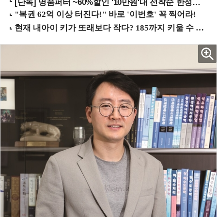
[단독] 명품퍼터 ~60%할인 '10만원'대 선착순 한정판매!