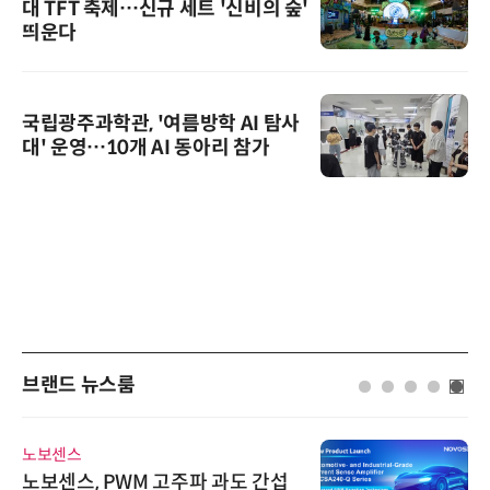
대 TFT 축제…신규 세트 '신비의 숲'
띄운다
국립광주과학관, '여름방학 AI 탐사
대' 운영…10개 AI 동아리 참가
브랜드 뉴스룸
인아그룹
'자동화 산업의 새로운 가능성'…