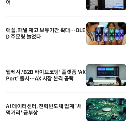
어
애플, 패널 재고 보유기간 확대…OLE
D 주문량 늘었다
웹케시,'B2B 바이브코딩' 플랫폼 'AX
Port' 출시…AX 시장 본격 공략
AI 데이터센터, 전력반도체 업계 '새
먹거리' 급부상