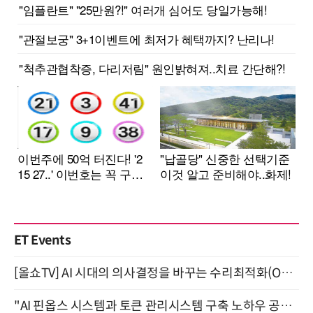
ET Events
[올쇼TV] AI 시대의 의사결정을 바꾸는 수리최적화(Optimization) 소개 (8/20 생방송)
"AI 핀옵스 시스템과 토큰 관리시스템 구축 노하우 공개" 잠실 한국광고문화회관 2층 대회의실 (8/21)