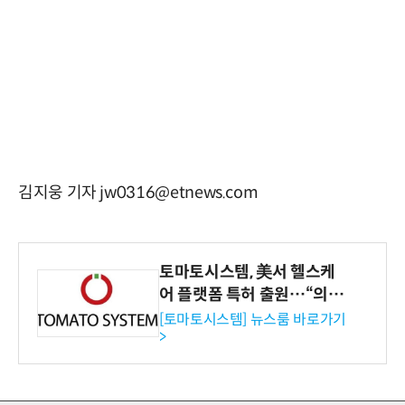
김지웅 기자 jw0316@etnews.com
토마토시스템, 美서 헬스케
어 플랫폼 특허 출원…“의료
기관·보험사 공략”
[토마토시스템] 뉴스룸 바로가기
>