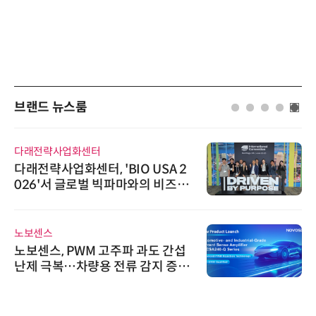
브랜드 뉴스룸
다래전략사업화센터
다래전략사업화센터, 'BIO USA 2
026'서 글로벌 빅파마와의 비즈니
스 미팅 지원…K-바이오 해외 진출
교두보 확보
노보센스
노보센스, PWM 고주파 과도 간섭
난제 극복…차량용 전류 감지 증폭
기