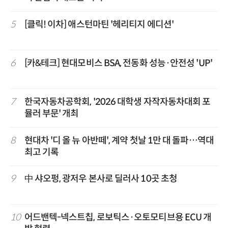
5
[클릭! 이차] 애스턴마틴 '헤리티지 에디션'
6
[카&테크] 현대모비스 BSA, 전동화 성능·안전성 'UP'
7
한국자동차공학회, '2026 대학생 자작자동차대회 포
뮬러 부문' 개최
8
현대차 '디 올 뉴 아반떼', 계약 첫날 1만 대 돌파…역대
최고 기록
9
中 샤오펑, 광저우 본사로 딜러사 10곳 초청
10
어드밴텍-넥스트칩, 로보틱스·오토모티브용 ECU 개