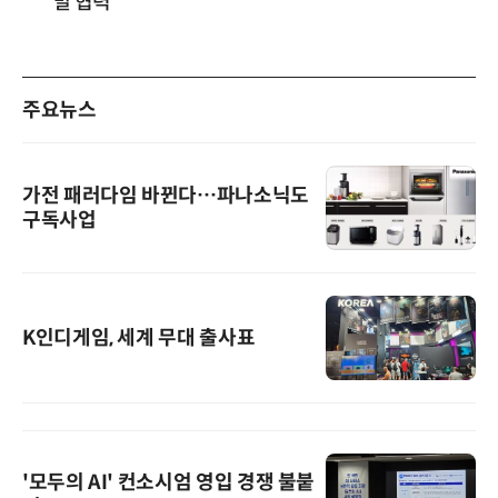
발 협력
주요뉴스
가전 패러다임 바뀐다…파나소닉도
구독사업
K인디게임, 세계 무대 출사표
'모두의 AI' 컨소시엄 영입 경쟁 불붙