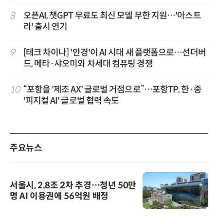
8
오픈AI, 챗GPT 무료도 최신 모델 무한 지원…'아스트
라' 출시 연기
9
[테크 차이나] '안경'이 AI 시대 새 플랫폼으로…선더버
드, 메타·샤오미와 차세대 컴퓨팅 경쟁
10
“포항을 '제조 AX' 글로벌 거점으로”…포항TP, 한·중
'피지컬 AI' 글로벌 협력 속도
주요뉴스
서울시, 2.8조 2차 추경…청년 50만
명 AI 이용권에 56억원 배정