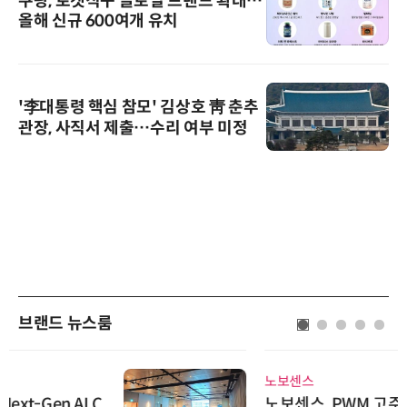
쿠팡, 로켓직구 글로벌 브랜드 확대…
올해 신규 600여개 유치
'李대통령 핵심 참모' 김상호 靑 춘추
관장, 사직서 제출…수리 여부 미정
브랜드 뉴스룸
노보센스
노보센스, PWM 고주파 과도 간섭