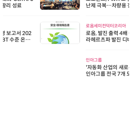
난제 극복…차량용 전류 감지 증폭
기
로옴세미컨덕터코리아
로옴, 발진 출력 4배 높인 2세대 테
라헤르츠파 발진 디바이스 개발
인아그룹
'자동화 산업의 새로운 가능성'…
인아그룹 전국 7개 도시 세미나 페
어 개최