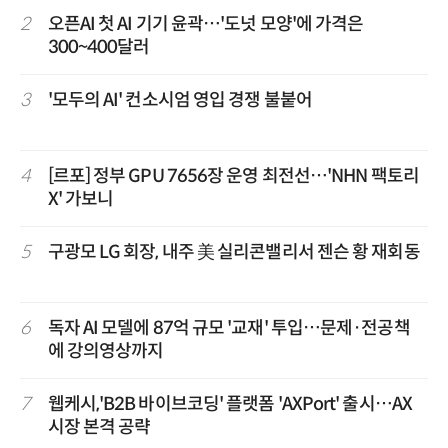
2
오픈AI 첫 AI 기기 윤곽…'도넛 모양'에 가격은
300~400달러
3
'모두의 AI' 컨소시엄 영입 경쟁 불붙어
4
[르포] 정부 GPU 7656장 운영 최전선…'NHN 팩토리
X' 가보니
5
구광모 LG 회장, 내주 美 실리콘밸리서 젠슨 황 재회동
6
독자 AI 모델에 87억 규모 '교재' 투입…문제·전공책
에 강의영상까지
7
웹케시,'B2B 바이브코딩' 플랫폼 'AXPort' 출시…AX
시장 본격 공략