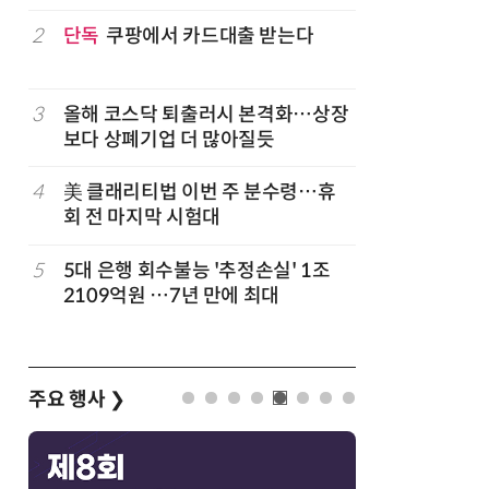
구성
럽
2
단독
쿠팡에서 카드대출 받는다
7
'게이밍위
서 TV·모
3
올해 코스닥 퇴출러시 본격화…상장
8
LG 엑사
보다 상폐기업 더 많아질듯
대기업과 
4
美 클래리티법 이번 주 분수령…휴
9
500조 
회 전 마지막 시험대
테크…AI
5
5대 은행 회수불능 '추정손실' 1조
10
코스피 급
2109억원 …7년 만에 최대
주요 행사
❯