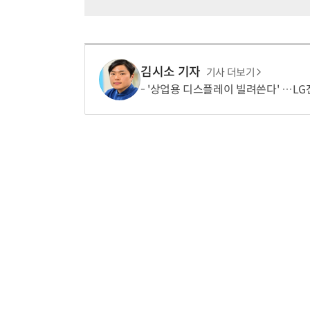
김시소 기자
기사 더보기
'상업용 디스플레이 빌려쓴다' …LG전