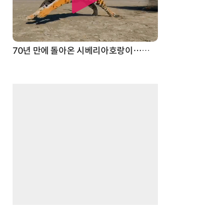
스파이더맨 웹 슈터
70년 만에 돌아온 시베리아호랑이…카자흐스탄 야생에 풀렸다