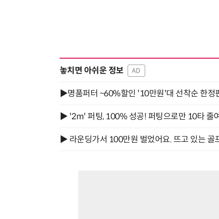
놓치면 아쉬운 정보
AD
▶명품퍼터 ~60%할인 '10만원'대 선착순 한정
▶ '2m' 퍼팅, 100% 성공! 퍼팅으로만 10타 줄
▶ 라운딩가서 100만원 벌었어요. 뜨고 있는 골