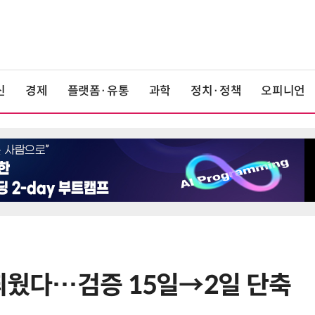
신
경제
플랫폼·유통
과학
정치·정책
오피니언
 띄웠다…검증 15일→2일 단축
6
단독
보험 소비자 개인정보 유출 막
는다…'보험·GA 정보보호 협의체'