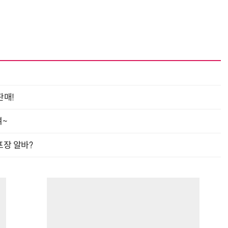
판매!
여~
프장 알바?