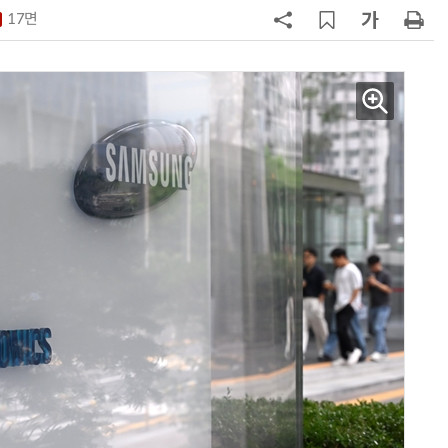
구성
17면
7
'게이밍위크' 삼성전자-LG전자 유
서 TV·모니터 '大戰'
8
LG 엑사원, 中企 제조현장 '전파'…
대기업과 협력사 AI 상생 시동
9
500조 퇴직연금 시장 노리는 RA 핀
테크…AI 연금운용 경쟁 본격화
10
코스피 급등에 매수 사이드카 발동