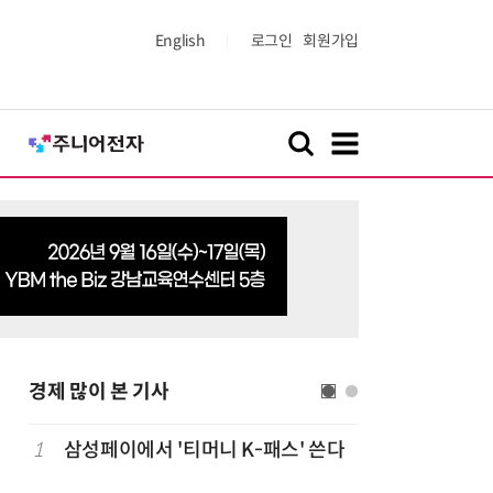
English
로그인
회원가입
경제 많이 본 기사
1
삼성페이에서 '티머니 K-패스' 쓴다
6
단독
보험
는다…'보