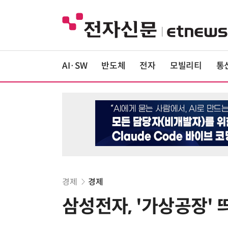
AI·SW
반도체
전자
모빌리티
통
경제
경제
삼성전자, '가상공장'