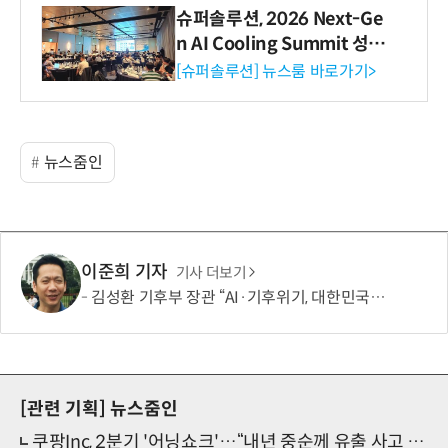
슈퍼솔루션, 2026 Next-Ge
n AI Cooling Summit 성황
리 성료
[슈퍼솔루션] 뉴스룸 바로가기>
뉴스줌인
이준희 기자
기사 더보기
김성환 기후부 장관 “AI·기후위기, 대한민국이 함께 해결할 첫 국가 될 것”
[관련 기획]
뉴스줌인
쿠팡Inc, 2분기 '어닝쇼크'…“내년 중순께 유출 사고 전 수준 회복”