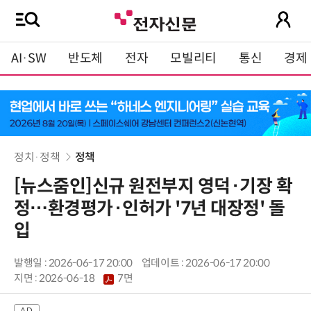
AI·SW
반도체
전자
모빌리티
통신
경제
정치·정책
정책
[뉴스줌인]신규 원전부지 영덕·기장 확
정…환경평가·인허가 '7년 대장정' 돌
입
발행일 : 2026-06-17 20:00
업데이트 : 2026-06-17 20:00
지면 :
2026-06-18
7면