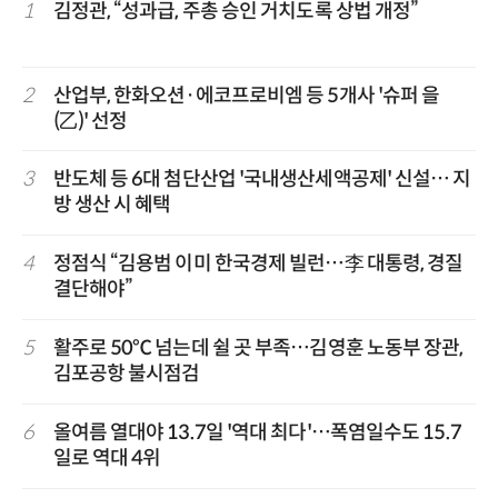
1
김정관, “성과급, 주총 승인 거치도록 상법 개정”
2
산업부, 한화오션·에코프로비엠 등 5개사 '슈퍼 을
(乙)' 선정
3
반도체 등 6대 첨단산업 '국내생산세액공제' 신설… 지
방 생산 시 혜택
4
정점식 “김용범 이미 한국경제 빌런…李 대통령, 경질
결단해야”
5
활주로 50℃ 넘는데 쉴 곳 부족…김영훈 노동부 장관,
김포공항 불시점검
6
올여름 열대야 13.7일 '역대 최다'…폭염일수도 15.7
일로 역대 4위