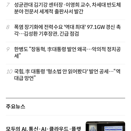
7
성균관대 김기강 센터장·이영희 교수, 차세대 반도체
분야 전문서 세계적 출판사서 발간
8
폭염 장기화에 전력수요 '역대 최대' 97.1GW 경신 촉
각…김성환 기후장관, 긴급 점검
9
한병도 “장동혁, 李대통령 발언 왜곡…악의적 정치공
세”
10
국힘, 李 대통령 '형소법 안 읽어봤다' 발언 공세…“역
대급 망언”
주요뉴스
모두의 AI, 통신·AI·클라우드·플랫