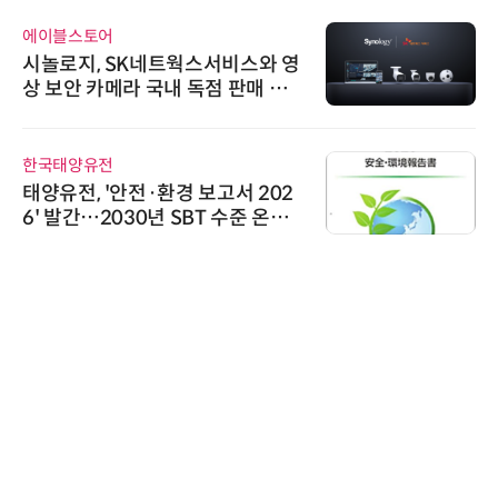
노보센스
비스와 영
노보센스, PWM 고주파 과도
판매 파
난제 극복…차량용 전류 감지
기
시큐어링크
서 202
시큐어링크, 중소기업기술정
준 온실
흥원 AI 초격차 R&D 사업 최
정
다래전략사업화센터
다래전략사업화센터, 'BIO US
026'서 글로벌 빅파마와의 
스 미팅 지원…K-바이오 해외
교두보 확보