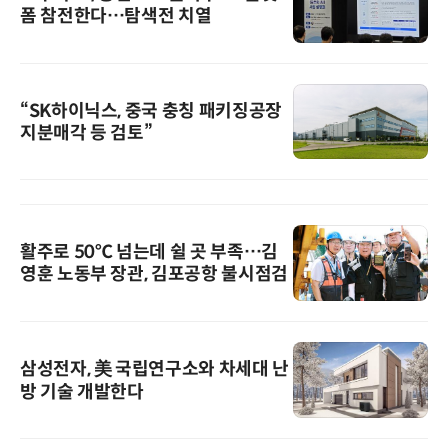
폼 참전한다…탐색전 치열
“SK하이닉스, 중국 충칭 패키징공장
지분매각 등 검토”
활주로 50℃ 넘는데 쉴 곳 부족…김
영훈 노동부 장관, 김포공항 불시점검
삼성전자, 美 국립연구소와 차세대 난
방 기술 개발한다