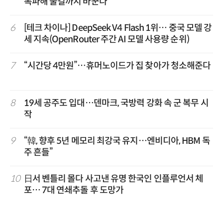
폭파해 물길까지 바꾼다
6
[테크 차이나] DeepSeek V4 Flash 1위… 중국 모델 강
세 지속(OpenRouter 주간 AI 모델 사용량 순위)
7
“시간당 4만원”…휴머노이드가 집 찾아가 청소해준다
8
19세 공주도 입대…덴마크, 국방력 강화 속 군 복무 시
작
9
“韓, 향후 5년 메모리 최강국 유지…엔비디아, HBM 독
주 흔들”
10
日서 벤틀리 몰다 사고낸 유명 한국인 인플루언서 체
포… 7대 연쇄추돌 후 도망가