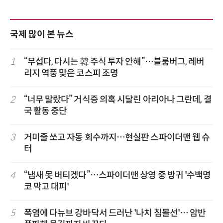
국제 많이 본 뉴스
1
“무섭다, 다시는 韓 주식 투자 안해”…블룸버그, 레버
리지 역풍 맞은 코스피 조명
2
“너무 말랐다” 거식증 의혹 시달린 아리아나 그란데, 결
국 활동 중단
3
거미줄 쏘고 자동 회수까지…현실판 스파이더맨 웹 슈
터
4
“냄새 못 버티겠다”…스파이더맨 상영 중 방귀 '수백명
코 막고 대피'
5
폭염에 다뉴브 강바닥서 드러난 '나치 침몰선'… 암반