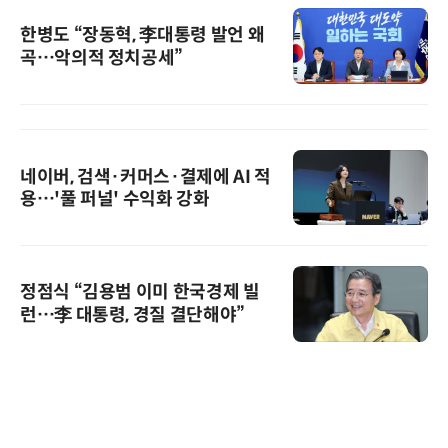
한병도 “장동혁, 李대통령 발언 왜
곡…악의적 정치공세”
네이버, 검색·커머스·결제에 AI 적
용…'풀 퍼널' 수익화 강화
정점식 “김용범 이미 한국경제 빌
런…李 대통령, 경질 결단해야”