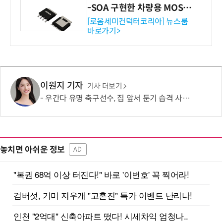
-SOA 구현한 차량용 MOSF
ET 개발
[로옴세미컨덕터코리아] 뉴스룸
바로가기>
이원지 기자
기사 더보기
우간다 유명 축구선수, 집 앞서 둔기 습격 사망… '치안 불안' 분노 확산
놓치면 아쉬운 정보
AD