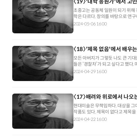
〈19〉'대학 응원가'에서 고
초중고는 공동체 일원이 되기 위해 
학은 다르다. 창의를 바탕으로 연구
의 불을 밝히고 정의의 길을 달리고 
2024-05-06 16:00
〈18〉'제목 없음'에서 배우
모든 아버지가 그렇듯 나도 큰 기대를
들은 ‘경찰차’가 되고 싶다고 했다. 
런 말을 했을까. 지금 생각해 보면
2024-04-29 16:00
〈17〉배려와 위로에서 나오
현대미술은 무책임하다. 대상을 그
작품도 있다. 제목이 없다고 제목을 붙
이해가 쉽지 않다. 관객과의 소통을
2024-04-22 16:00