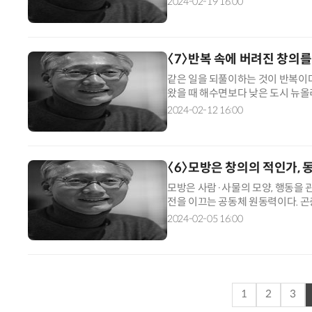
2024-02-19 16:00
〈7〉반복 속에 버려진 창의를
같은 일을 되풀이하는 것이 반복이다
왔을 때 해수면보다 낮은 도시 뉴
풍에 성공적인 대처 경험이 있는 최
2024-02-12 16:00
〈6〉모방은 창의의 적인가,
모방은 사람·사물의 모양, 행동을 
전을 이끄는 공동체 원동력이다. 
나뭇잎처럼 몸을 꾸며 천적에게서 자
2024-02-05 16:00
1
2
3