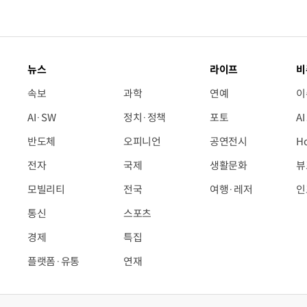
뉴스
라이프
비
속보
과학
연예
이
AI·SW
정치·정책
포토
A
반도체
오피니언
공연전시
H
전자
국제
생활문화
뷰
모빌리티
전국
여행·레저
인
통신
스포츠
경제
특집
플랫폼·유통
연재