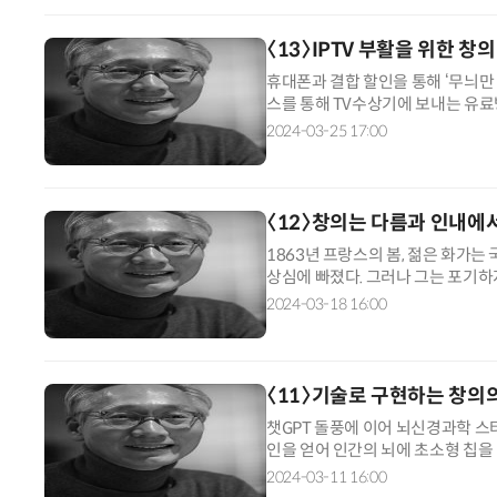
〈13〉IPTV 부활을 위한 창의
휴대폰과 결합 할인을 통해 ‘무늬만
스를 통해 TV수상기에 보내는 유료
IPTV를 휴대폰, 인터넷 상품에 같
2024-03-25 17:00
〈12〉창의는 다름과 인내에
1863년 프랑스의 봄, 젊은 화가
상심에 빠졌다. 그러나 그는 포기하
네다. 인상주의 화가들은 인물, 풍경
2024-03-18 16:00
〈11〉기술로 구현하는 창의
챗GPT 돌풍에 이어 뇌신경과학 스타
인을 얻어 인간의 뇌에 초소형 칩을
지 마비 장애인이다. 생각만으로 컴
2024-03-11 16:00