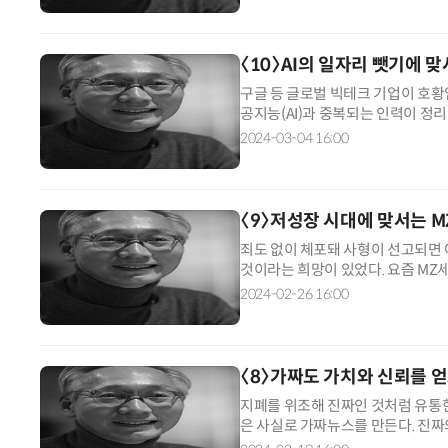
〈10〉AI의 일자리 뺏기에 
구글 등 글로벌 빅테크 기업이 호황임
공지능(AI)과 중복되는 인력이 정
과정을 실시간 중계하는 직원의 영상
2024-03-04 16:00
〈9〉저성장 시대에 맞서는 
죄도 없이 체포돼 사형이 선고되면 
것이라는 희망이 있었다. 요즘 MZ
다. 지독한 형벌처럼 암울한 미래를 
2024-02-26 16:00
〈8〉가짜도 가치와 신뢰를 
지폐를 위조해 진짜인 것처럼 유통한
은 사실로 가짜뉴스를 만든다. 진
가짜다. 진짜와 가짜의 경계는 무엇