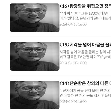
〈16〉황당함을 뒤집으면 창
작가 아서 클라크는 1930년대부터
이, 낙원의 샘, 유년기의 끝이 대표
하면 옳은 말이고 불가능하다고 하면 
2024-04-15 16:00
〈15〉시각을 넘어 마음을 울
시각을 넘어 마음을 울리는 창의 시각
버그 감독은 TV 단편 아이즈(Eye
이다. 미술품 수집가인 그녀는 자신의
2024-04-08 16:00
〈14〉단순함은 창의의 다른
누군가에게 공을 던져 보라. 한 개의
면 어떨까. 한 개의 공도 잡기 힘들
매하는 과정도 마찬가지다. 부서, 
2024-04-01 16:00