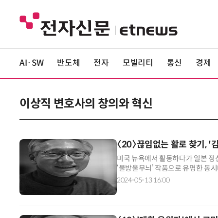
AI·SW
반도체
전자
모빌리티
통신
경제
이상직 변호사의 창의와 혁신
〈20〉끊임없는 활로 찾기, '
미국 뉴욕에서 활동하다가 일본 정
‘물방울무늬’ 작품으로 유명한 동시
업해 주목을 받았다. 1929년생인
2024-05-13 16:00