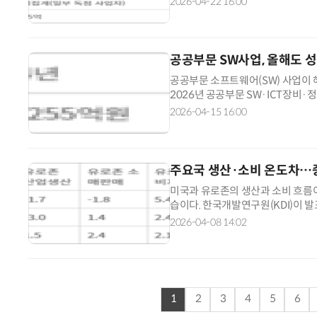
2026-04-22 16:00
공공부문 SW사업, 올해도 
공공부문 소프트웨어(SW) 사업이
2026년 공공부문 SW·ICT장비
(SW)사업(SW 구축·상용SW·서비스
2026-04-15 16:00
주요국 생산·소비 온도차…
미국과 유로존의 생산과 소비 흐름
습이다. 한국개발연구원(KDI)이 발표
업생산 1.2%, 소매판매 3.7%, 소
2026-04-08 14:02
1
2
3
4
5
6