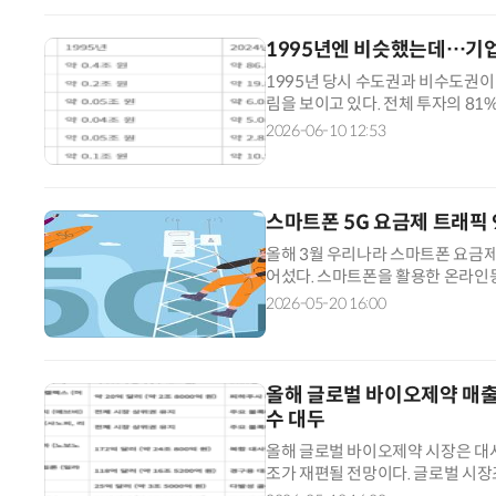
1995년엔 비슷했는데…기업·
1995년 당시 수도권과 비수도권이
림을 보이고 있다. 전체 투자의 8
의 지방 투자 노력에도 권역 간 혁신
2026-06-10 12:53
연구원이 분석한 국가데이터처 연구
수도권과 비수도권 R&D 투자 규모
스마트폰 5G 요금제 트래픽 
올해 3월 우리나라 스마트폰 요금제
어섰다. 스마트폰을 활용한 온라인동
한 요금제 수요가 높아졌기 때문으
2026-05-20 16:00
현황 및 무선데이터 트래픽 통계에 
만8966테라바이트(TB)로 집계됐다. 
올해 글로벌 바이오제약 매출
수 대두
올해 글로벌 바이오제약 시장은 대
조가 재편될 전망이다. 글로벌 시
일라이릴리의 티르제파티드 기반 비