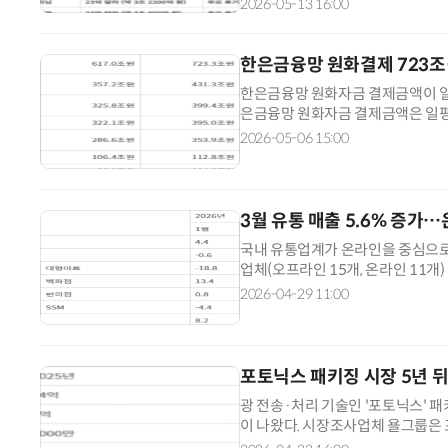
2026-05-13 16:00
방 매출 1위에 오를 것이라고 13
세마글루타이드 계열(오젬픽, 위고
한은금융망 원화결제 723조
한은금융망 원화자금 결제금액이 일평
은금융망 원화자금 결제금액은 일평균 
년 617조원에서 1년 만에 106조
2026-05-06 15:00
3월 유통 매출 5.6% 증가…
국내 유통업계가 온라인을 중심으로
업체(오프라인 15개, 온라인 11개)
프라인은 1.9%, 온라인은 8.1%
2026-04-29 11:00
포토닉스 패키징 시장 5년 뒤
광 전송·처리 기술인 '포토닉스' 패
이 나왔다. 시장조사업체 욜그룹은 
6000억원)에서 2031년 144억