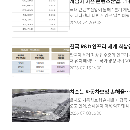
게임이 이끈 콘텐츠산업... 
국내 콘텐츠산업이 올해 1분기 게임
로 나타났다. 다만 게임은 일부 대
하는 등 산업별 양극화도 뚜렷했다.
2026-07-22 09:48
고서'에 따르면 올해 1분기 콘텐츠
9.0% 감소했지만 지난해 같은 분
한국 R&D 인프라 세계 최
한국이 세계 최상위 수준의 연구개발
재 유치 매력도로 국가 경쟁력이 
15일 스위스 국제경영개발원(IMD)
2026-07-15 16:00
의 세계 경쟁력' 보고서를 발간했다.
환경을 제공하는 국가 능력'을 경쟁력
치솟는 자동차보험 손해율…
올해도 자동차보험 손해율이 급등하
오고 있어, 손해율이 더욱 악화돼 
다. 8일 손해보험업계에 따르면 올
2026-07-08 16:00
는 주요 손해보험사(삼성화재, DB
모두 악화된 것으로 나타났다. 회사