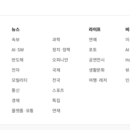
뉴스
라이프
비
속보
과학
연예
이
AI·SW
정치·정책
포토
A
반도체
오피니언
공연전시
H
전자
국제
생활문화
뷰
모빌리티
전국
여행·레저
인
통신
스포츠
경제
특집
플랫폼·유통
연재