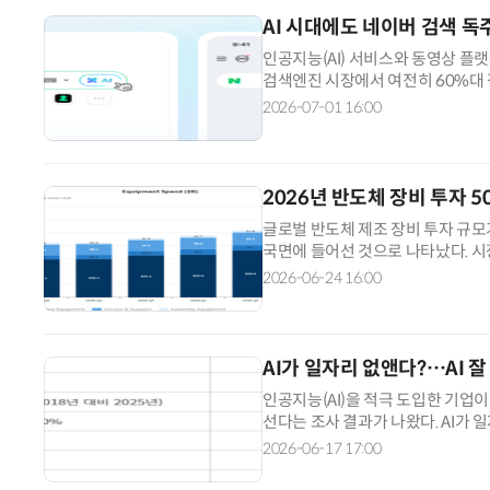
AI 시대에도 네이버 검색 독
인공지능(AI) 서비스와 동영상 플
검색엔진 시장에서 여전히 60%대
월 1일부터 6월 29일까지 검색엔진 
2026-07-01 16:00
3.83%, 다음 2.90%를 크게 앞
년 71.17% 이후 가장 높을 것으로
2026년 반도체 장비 투자 
글로벌 반도체 제조 장비 투자 규모가
국면에 들어선 것으로 나타났다. 시장
'2026 Semiconductor Outlo
2026-06-24 16:00
비 50% 이상 증가할 전망이다. 특히
3000억원)에 달해 사상 최고치를
AI가 일자리 없앤다?…AI 잘
인공지능(AI)을 적극 도입한 기업
선다는 조사 결과가 나왔다. AI가 
과 임금을 더 빠르게 늘리고 있다는 
2026-06-17 17:00
고를 분석해 발표한 '2026 글로벌 
심으로 생산성이 40% 이상 성장했