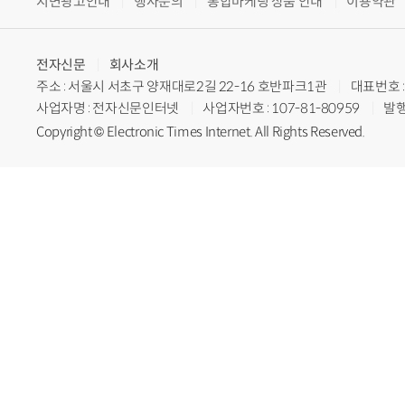
지면광고안내
행사문의
통합마케팅 상품 안내
이용약관
전자신문
회사소개
주소 : 서울시 서초구 양재대로2길 22-16 호반파크1관
대표번호 : 
사업자명 : 전자신문인터넷
사업자번호 : 107-81-80959
발행
Copyright © Electronic Times Internet. All Rights Reserved.