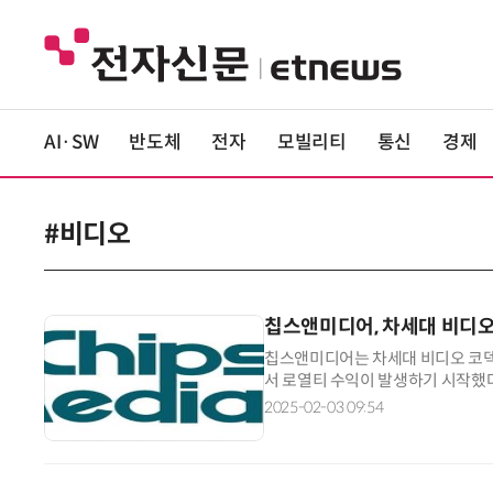
AI·SW
반도체
전자
모빌리티
통신
경제
#비디오
칩스앤미디어, 차세대 비디오 
칩스앤미디어는 차세대 비디오 코덱 표준 '
서 로열티 수익이 발생하기 시작했
연구원(ETRI)이 공동 출원한 것으로, 
2025-02-03 09:54