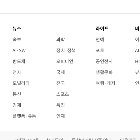
뉴스
라이프
비
속보
과학
연예
이
AI·SW
정치·정책
포토
A
반도체
오피니언
공연전시
H
전자
국제
생활문화
뷰
모빌리티
전국
여행·레저
인
통신
스포츠
경제
특집
플랫폼·유통
연재