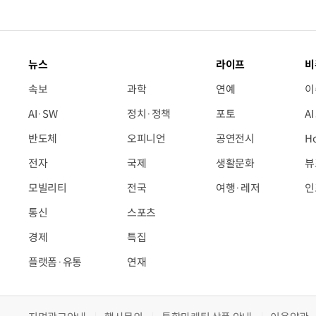
뉴스
라이프
비
속보
과학
연예
이
AI·SW
정치·정책
포토
A
반도체
오피니언
공연전시
H
전자
국제
생활문화
뷰
모빌리티
전국
여행·레저
인
통신
스포츠
경제
특집
플랫폼·유통
연재