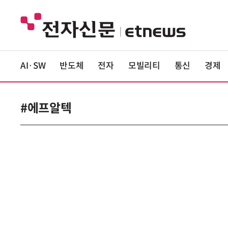
AI·SW
반도체
전자
모빌리티
통신
경제
#에프알텍