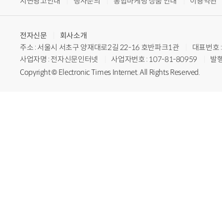
지면광고안내
행사문의
통합마케팅 상품 안내
이용약관
전자신문
회사소개
주소 : 서울시 서초구 양재대로2길 22-16 호반파크1관
대표번호 : 
사업자명 : 전자신문인터넷
사업자번호 : 107-81-80959
발행
Copyright © Electronic Times Internet. All Rights Reserved.