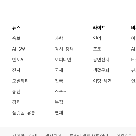
뉴스
라이프
비
속보
과학
연예
이
AI·SW
정치·정책
포토
A
반도체
오피니언
공연전시
H
전자
국제
생활문화
뷰
모빌리티
전국
여행·레저
인
통신
스포츠
경제
특집
플랫폼·유통
연재