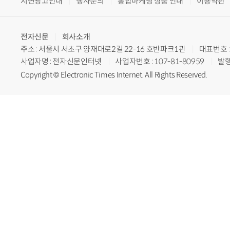
지면광고안내
행사문의
통합마케팅 상품 안내
이용약관
전자신문
회사소개
주소 : 서울시 서초구 양재대로2길 22-16 호반파크1관
대표번호 : 
사업자명 : 전자신문인터넷
사업자번호 : 107-81-80959
발행
Copyright © Electronic Times Internet. All Rights Reserved.