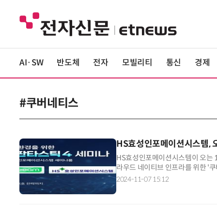
AI·SW
반도체
전자
모빌리티
통신
경제
#쿠버네티스
HS효성인포메이션시스템, 오
HS효성인포메이션시스템이 오는 19일
라우드 네이티브 인프라를 위한 '쿠
드 네이티브 인프라에 필요한 스토리
2024-11-07 15:12