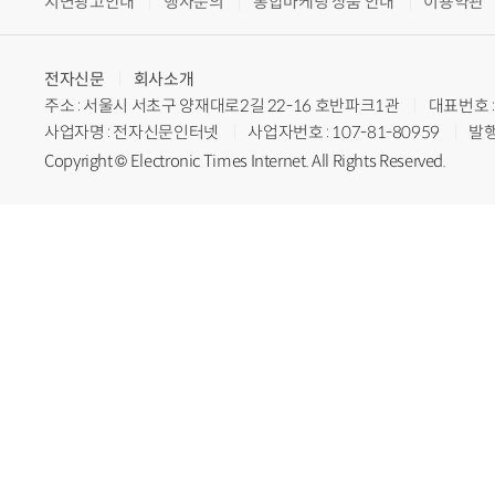
지면광고안내
행사문의
통합마케팅 상품 안내
이용약관
전자신문
회사소개
주소 : 서울시 서초구 양재대로2길 22-16 호반파크1관
대표번호 : 
사업자명 : 전자신문인터넷
사업자번호 : 107-81-80959
발행
Copyright © Electronic Times Internet. All Rights Reserved.