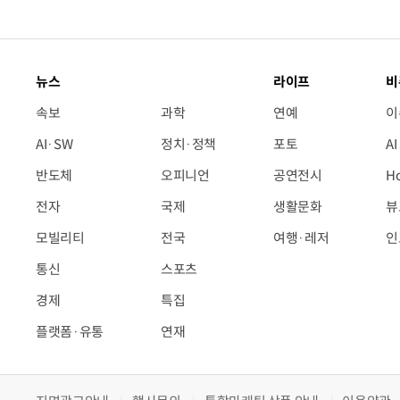
뉴스
라이프
비
속보
과학
연예
이
AI·SW
정치·정책
포토
A
반도체
오피니언
공연전시
H
전자
국제
생활문화
뷰
모빌리티
전국
여행·레저
인
통신
스포츠
경제
특집
플랫폼·유통
연재