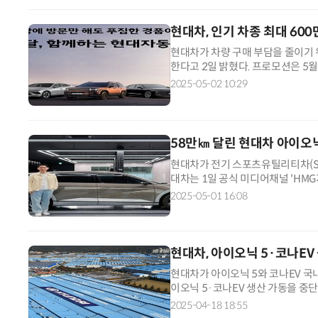
현대차, 인기 차종 최대 60
현대차가 차량 구매 부담을 줄이기 위해
한다고 2일 밝혔다. 프로모션은 5월
할인, 프로모션 할인 등 차종별 10
2025-05-02 10:29
58만㎞ 달린 현대차 아이오닉 
현대차가 전기 스포츠유틸리티차(SU
대차는 1일 공식 미디어채널 'HMG
는 2년9개월간 58만㎞를 주행하며
2025-05-01 16:08
현대차, 아이오닉 5·코나EV
현대차가 아이오닉 5와 코나EV 국내
이오닉 5·코나EV 생산 가동을 중
가는 '공피치'를 감수하며 라인을 
2025-04-18 18:55