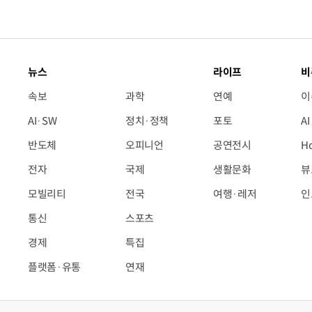
뉴스
라이프
비
속보
과학
연예
이
AI·SW
정치·정책
포토
A
반도체
오피니언
공연전시
H
전자
국제
생활문화
뷰
모빌리티
전국
여행·레저
인
통신
스포츠
경제
특집
플랫폼·유통
연재