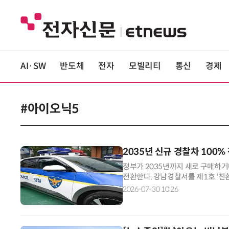
AI·SW
반도체
전자
모빌리티
통신
경제
#아이오닉5
2035년 신규 경찰차 100
정부가 2035년까지 새로 구매하거
전환한다. 강남경찰서를 제1호 '친
는 등 공공부문 차량 전동화에도 속
2026-07-30 10:26
서울 강남경찰서에서 '경찰 차량의
업 출범식'을 개최한다고 밝혔다. 김