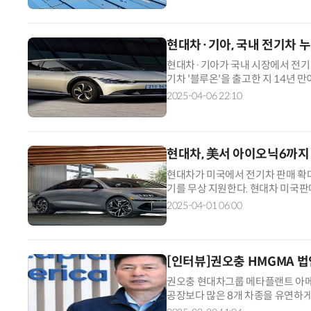
현대차·기아, 국내 전기차 누
현대차·기아가 국내 시장에서 전기차 
기차 '블루온'을 출고한 지 14년 
2036대를 기록했다고 6일 밝혔다.
2025-04-06 22:10
현대차, 美서 아이오닉6까지 
현대차가 미국에서 전기차 판매 확대를
기를 무상 지원한다. 현대차 미국판
6, 2024년형 아이오닉 5 구매·
2025-04-01 06:00
[인터뷰]권오충 HMGMA 법
권오충 현대차그룹 메타플랜트 아메리
공장보다 많은 8개 차종을 유연하게
연간 30만대 규모로 준공한 HMG