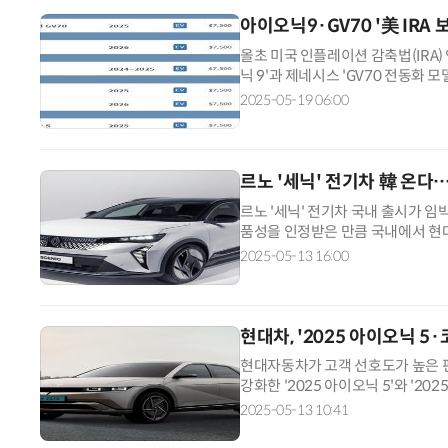
아이오닉9·GV70 '美 IRA
올초 미국 인플레이션 감축법(IRA)
닉 9'과 제네시스 'GV70 전동화
하는 전기차 5종 모두 7500달러(약
2025-05-19 06:00
AI Native Enterprise를 지원하는 AI Ready Data 플랫폼 활용 전략
르노 '세닉' 전기차 韓 온다
르노 '세닉' 전기차 국내 출시가 임박
품성을 인정받은 만큼 국내에서 현대차 
된다. 르노코리아는 '세닉 E-테크 
2025-05-13 16:00
현대차, '2025 아이오닉 
현대자동차가 고객 선호도가 높은 
강화한 '2025 아이오닉 5'와 '20
인 E-VALUE+에 오토 플러시 도
2025-05-13 10:41