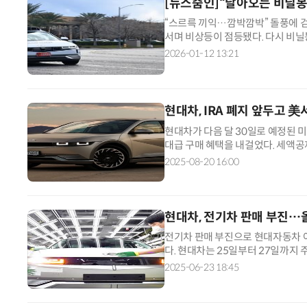
[뉴스줌인]“날아오는 비닐
“스르륵 끼익…깜박깜박” 돌풍에 
서며 비상등이 점등됐다. 다시 비닐
지시간) 미국 라스베이거스 도심에
2026-01-12 13:21
현대차, IRA 폐지 앞두고 美
현대차가 다음 달 30일로 예정된 
대급 구매 혜택을 내걸었다. 세액공제
입지를 강화하려는 전략으로 해석된다
2025-08-20 16:00
현대차, 전기차 판매 부진…올
전기차 판매 부진으로 현대자동차 아
다. 현대차는 25일부터 27일까지 
공장 12라인 가동을 중단하고 휴업한
2025-06-23 18:45