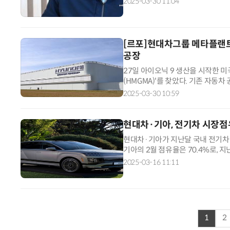
2025-03-30 11:04
[르포]현대차그룹 메타플랜트
공장
“계속 쫓아왔다”…도망치던 우크라 민간인 공격한 러 자폭 드론
27일 아이오닉 9 생산을 시작한 
(HMGMA)'를 찾았다. 기존 자동
체제'에서 '다품종 소량생산체제'로
2025-03-30 10:59
현대차·기아, 전기차 시장점
현대차·기아가 지난달 국내 전기차 
기아의 2월 점유율은 70.4%로, 지
달 현대차 전기차는 총 5346대 판매
2025-03-16 11:11
1
2