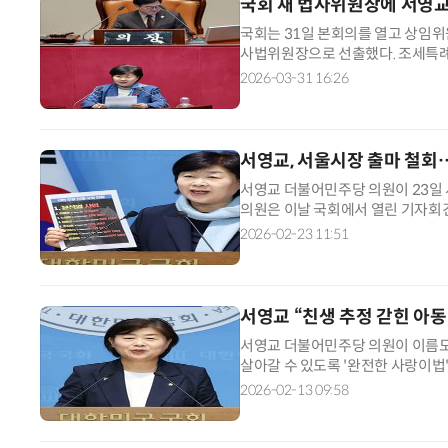
국회 새 법사위원장에 서영교
국회는 31일 본회의를 열고 상임
사법위원장으로 선출했다. 조세특
바 '환율 안정 3법'도 여야 합의로 
2026-03-31 16:26
서영교, 서울시장 출마 철회
서영교 더불어민주당 의원이 23일 
의원은 이날 국회에서 열린 기자회
드리기 위한 공동의 목표에 힘을 모
2026-02-23 11:51
서영교 “친생 추정 갇힌 아동
서영교 더불어민주당 의원이 이름
살아갈 수 있도록 '완전한 사랑이법'
회입법조사처 연구보고서를 토대로 
2026-02-13 09:58