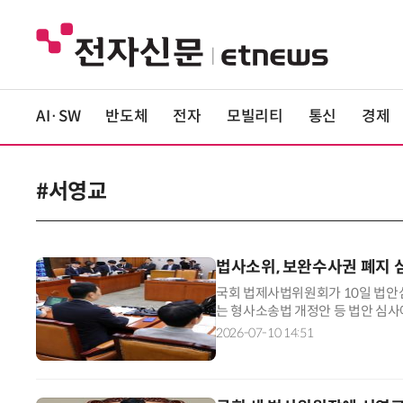
AI·SW
반도체
전자
모빌리티
통신
경제
#서영교
법사소위, 보완수사권 폐지 
국회 법제사법위원회가 10일 법안
는 형사소송법 개정안 등 법안 심사
혁신당 박은정·차규근 의원이 각각
2026-07-10 14:51
정 태스크포스(TF)가 전날 발의한
회가 열리기 전에 형소법 개정안을