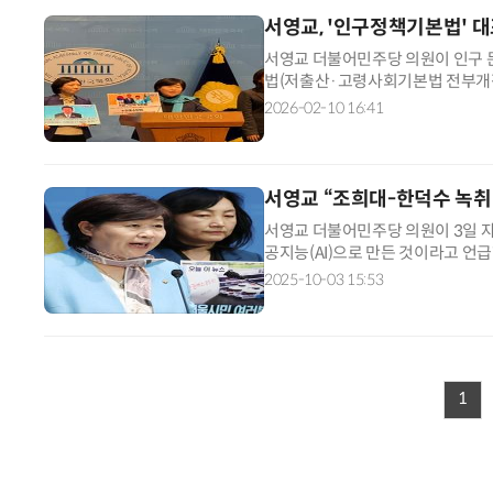
서영교, '인구정책기본법' 
서영교 더불어민주당 의원이 인구 
법(저출산·고령사회기본법 전부개정안
서 기자회견을 열고 “코로나19 이
2026-02-10 16:41
양자컴퓨팅 비즈니스·기술 입문 1-Day 워크샵 - 큐비트·양자 알고리듬·Qiskit 실습으로 이해하는 차세대
서영교 “조희대-한덕수 녹취
서영교 더불어민주당 의원이 3일 자
공지능(AI)으로 만든 것이라고 언
원 의원을 고소했다. 서 의원은 이
2025-10-03 15:53
1