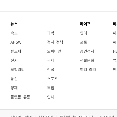
뉴스
라이프
비
속보
과학
연예
이
AI·SW
정치·정책
포토
A
반도체
오피니언
공연전시
H
전자
국제
생활문화
뷰
모빌리티
전국
여행·레저
인
통신
스포츠
경제
특집
플랫폼·유통
연재