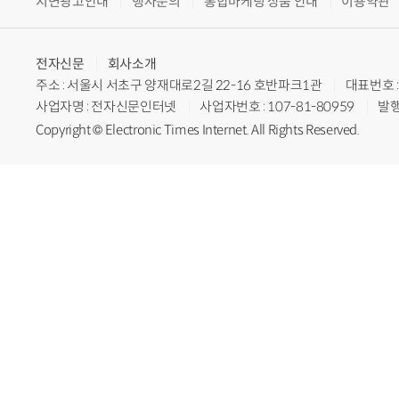
지면광고안내
행사문의
통합마케팅 상품 안내
이용약관
전자신문
회사소개
주소 : 서울시 서초구 양재대로2길 22-16 호반파크1관
대표번호 : 
사업자명 : 전자신문인터넷
사업자번호 : 107-81-80959
발행
Copyright © Electronic Times Internet. All Rights Reserved.