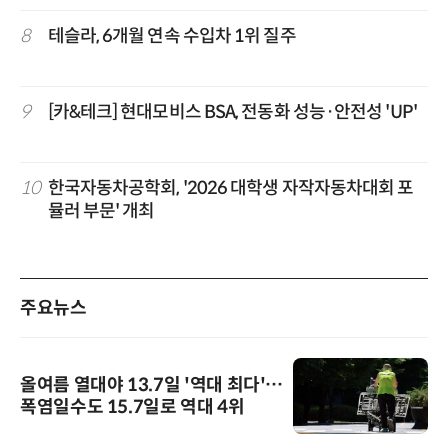
8
테슬라, 6개월 연속 수입차 1위 질주
9
[카&테크] 현대모비스 BSA, 전동화 성능·안전성 'UP'
10
한국자동차공학회, '2026 대학생 자작자동차대회 포
뮬러 부문' 개최
주요뉴스
올여름 열대야 13.7일 '역대 최다'…
폭염일수도 15.7일로 역대 4위