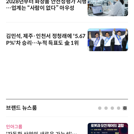
2028년부터 화장품 안전성평가 시행
…업계는 “사람이 없다” 아우성
김민석, 제주·인천서 정청래에 '5.67
P%'차 승리…누적 득표도 金 1위
브랜드 뉴스룸
인아그룹