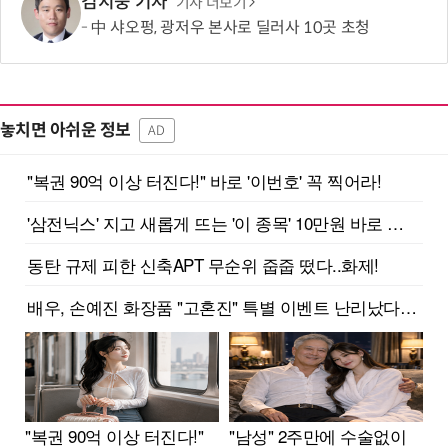
김지웅 기자
기사 더보기
中 샤오펑, 광저우 본사로 딜러사 10곳 초청
놓치면 아쉬운 정보
AD