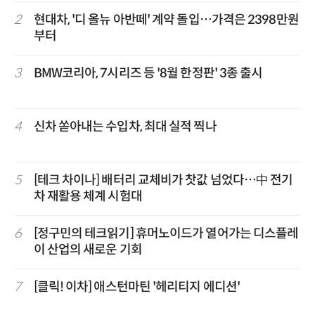
2
현대차, '디 올뉴 아반떼' 계약 돌입…가격은 2398만원
부터
3
BMW코리아, 7시리즈 등 '8월 한정판' 3종 출시
4
신차 쏟아내는 수입차, 최대 실적 찍나
5
[테크 차이나] 배터리 교체비가 찻값 넘었다…中 전기
차 재활용 체계 시험대
6
[정구민의 테크읽기] 휴머노이드가 열어가는 디스플레
이 산업의 새로운 기회
7
[클릭! 이차] 애스턴마틴 '헤리티지 에디션'