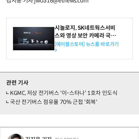
김지웅 기자 jw0316@etnews.com
시놀로지, SK네트웍스서비
스와 영상 보안 카메라 국내
독점 판매 파트너십 체결
[에이블스토어] 뉴스룸 바로가기
>
관련 기사
KGMC, 저상 전기버스 '이-스타나' 1호차 인도식
국산 전기버스 점유율 70% 근접 '회복'