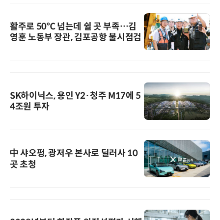
활주로 50℃ 넘는데 쉴 곳 부족…김
영훈 노동부 장관, 김포공항 불시점검
SK하이닉스, 용인 Y2·청주 M17에 5
4조원 투자
中 샤오펑, 광저우 본사로 딜러사 10
곳 초청