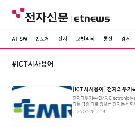
AI·SW
반도체
전자
모빌리티
통신
경제
#ICT시사용어
[ICT 시사용어] 전자의무기록
전자의무기록(EMR, Electronic
되는 각종 의료 정보를 전자문서 
기록하던 환자의 인적사항과 병력, 진
2026-07-28 13:44
술(ICT)을 활용해 전산화해 의료
다. EMR은 의료기관 내부에서 환