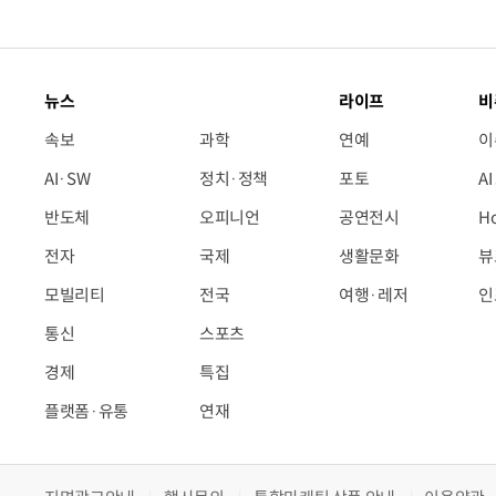
뉴스
라이프
비
속보
과학
연예
이
AI·SW
정치·정책
포토
A
반도체
오피니언
공연전시
H
전자
국제
생활문화
뷰
모빌리티
전국
여행·레저
인
통신
스포츠
경제
특집
플랫폼·유통
연재