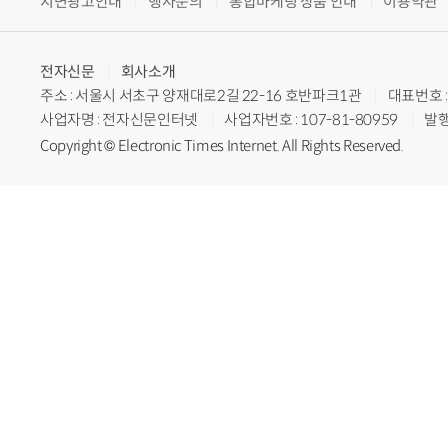
지면광고안내
행사문의
통합마케팅 상품 안내
이용약관
전자신문
회사소개
주소 : 서울시 서초구 양재대로2길 22-16 호반파크1관
대표번호 : 
사업자명 : 전자신문인터넷
사업자번호 : 107-81-80959
발행
Copyright © Electronic Times Internet. All Rights Reserved.