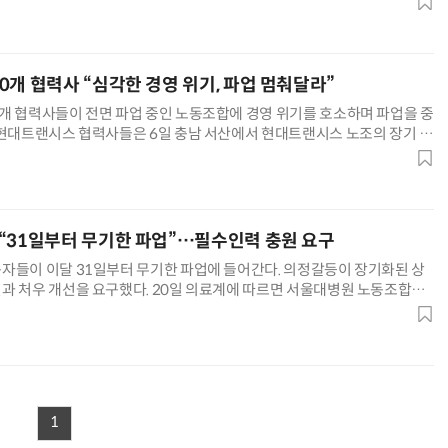
0개 협력사 “심각한 경영 위기, 파업 멈춰달라”
거미줄 쏘고 자동 회수까지…현실판 스파이더맨 웹 슈터
70년 만에 돌아온 시베리아호랑이…카자흐스탄 야생에 풀렸다
개 협력사들이 전면 파업 중인 노동조합에 경영 위기를 호소하며 파업을 중
 현대트랜시스 협력사들은 6일 충남 서산에서 현대트랜시스 노조의 장기 파
결의대회를 열었다. 이날 대회에는 협력사 직원 300여명이 참석했다
“31일부터 무기한 파업”…필수인력 충원 요구
자들이 이달 31일부터 무기한 파업에 들어간다. 의정갈등이 장기화된 상
과 처우 개선을 요구했다. 20일 의료계에 따르면 서울대병원 노동조합은
 대의원회에서 이달 31일부터 무기한 전면 파업을 하기로 결정했다.
1