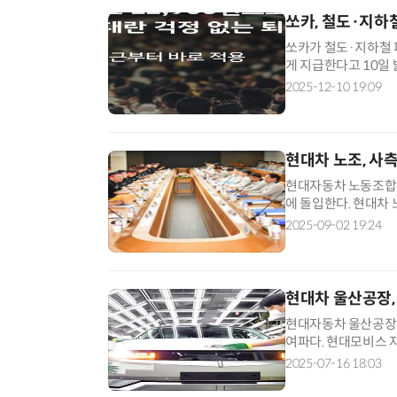
쏘카, 철도·지하철
쏘카가 철도·지하철 
게 지급한다고 10일 
빌릴 수 있다. 대여 
2025-12-10 19:09
현대차 노조, 사
현대자동차 노동조합이
에 돌입한다. 현대차
오전 및 오후 출근조가
2025-09-02 19:24
현대차 울산공장,
현대자동차 울산공장
여파다. 현대모비스 
현대차 울산 5개 공
2025-07-16 18:03