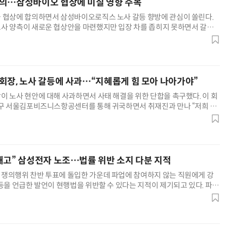
의…삼성바이오 협상에 미칠 영향 주목
 협상에 합의하면서 삼성바이오로직스 노사 갈등 향방에 관심이 쏠린다.
사 양측이 새로운 협상안을 마련했지만 입장 차를 좁히지 못하면서 갈등
고 있다. 21일 업계에 따르면 삼성바이오로직스 노조와 회사는 최근 정부
운 협상 조건을 제시했지만 실제 추가 협상으로 이어지지는 못했다. 지난 19
이후 20일 비공개 후속 미팅이 예정됐지만 정부 측이 양측
회장, 노사 갈등에 사과…“지혜롭게 힘 모아 나아가야”
이 노사 현안에 대해 사과하면서 사태 해결을 위한 단합을 촉구했다. 이 회
서구 서울김포비즈니스항공센터를 통해 귀국하면서 취재진과 만나 “저희 회
과 심려를 끼쳐드린 점, 전 세계 고객분들께 진심으로 사과드린다”고 밝혔
희 삼성을 응원해주시고 사랑해주시고 또 채찍질 해주시는 우리 국민 여러분께
고 말했다. 노조를 향해서는 “삼성 가족 여러분, 우리는
해고” 삼성전자 노조…법률 위반 소지 다분 지적
쟁의행위 찬반 투표에 돌입한 가운데 파업에 참여하지 않는 직원에게 강
 등을 언급한 발언이 현행법을 위반할 수 있다는 지적이 제기되고 있다. 파업
 불이익을 예고한 건 정당한 노조 활동 범위를 넘어섰다는 분석이다