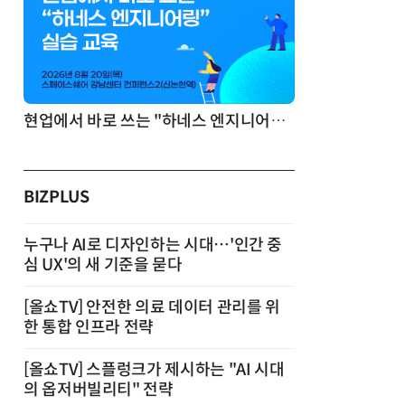
기반 정리·리서치·보고 자동화
현업에서 바로 쓰는 "하네스 엔지니어링" 실습 교육
BIZPLUS
누구나 AI로 디자인하는 시대…'인간 중
심 UX'의 새 기준을 묻다
[올쇼TV] 안전한 의료 데이터 관리를 위
한 통합 인프라 전략
[올쇼TV] 스플렁크가 제시하는 "AI 시대
의 옵저버빌리티" 전략