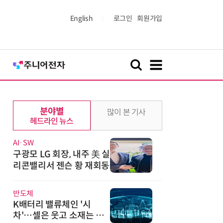
English
로그인
회원가입
분야별
많이 본 기사
헤드라인 뉴스
AI·SW
구광모 LG 회장, 내주 美 실
리콘밸리서 젠슨 황 재회동
반도체
K배터리 밸류체인 '시
차'…셀은 웃고 소재는 아