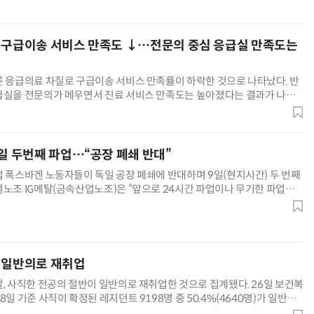
 구급이송 서비스 만족도 ↓…전문의 중심 응급실 만족도는
른 응급의료 차질로 구급이송 서비스 만족률이 하락한 것으로 나타났다. 반
급실을 전문의가 메우면서 진료 서비스 만족도는 높아졌다는 결과가 나왔
료원 자료에 따르면 지난해 구급이송 서비스에 대한 만족률은 73.5%
9일 두번째 파업…“공장 폐쇄 반대”
업 폭스바겐 노동자들이 독일 공장 폐쇄에 반대하며 9일(현지시간) 두 번째
별노조 IG메탈(금속산업노조)은 “앞으로 24시간 파업이나 무기한 파업을
고했다. IG메탈은 사측 독일 공장 3곳 폐쇄, 직원 수만명
 일반의로 재취업
발, 사직한 전공의 절반이 일반의로 재취업한 것으로 집계됐다. 26일 보건복
8일 기준 사직이 확정된 레지던트 9198명 중 50.4%(4640명)가 일반의
 일하고 있다. 레지던트는 의사 면허를 취득하고 인턴