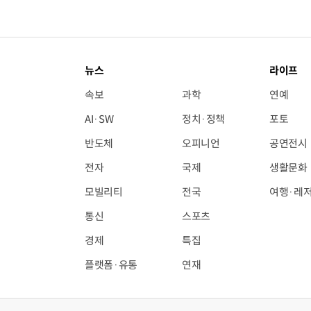
뉴스
라이프
속보
과학
연예
AI·SW
정치·정책
포토
반도체
오피니언
공연전시
전자
국제
생활문화
모빌리티
전국
여행·레
통신
스포츠
경제
특집
플랫폼·유통
연재