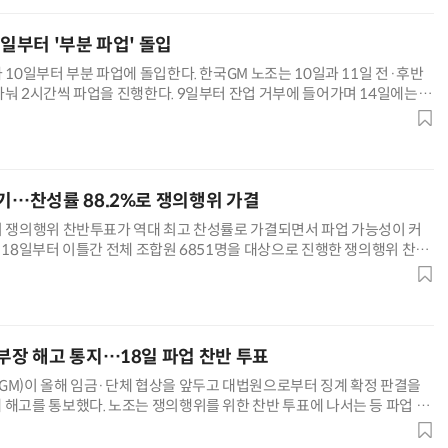
0일부터 '부분 파업' 돌입
 10일부터 부분 파업에 돌입한다. 한국GM 노조는 10일과 11일 전·후반
나눠 2시간씩 파업을 진행한다. 9일부터 잔업 거부에 들어가며 14일에는 조
시간으로 늘리고 파업 투쟁 결의대회를 열 계획이다. 이날
위기…찬성률 88.2%로 쟁의행위 가결
의 쟁의행위 찬반투표가 역대 최고 찬성률로 가결되면서 파업 가능성이 커
 18일부터 이틀간 전체 조합원 6851명을 대상으로 진행한 쟁의행위 찬반
8.2%)이 찬성했다. 전체 조합원 과반이 찬성하고 중앙노동위원
지부장 해고 통지…18일 파업 찬반 투표
GM)이 올해 임금·단체 협상을 앞두고 대법원으로부터 징계 확정 판결을
 해고를 통보했다. 노조는 쟁의행위를 위한 찬반 투표에 나서는 등 파업 가
2일 전국금속노동조합 한국GM지부에 따르면 한국GM은 전날 안규백