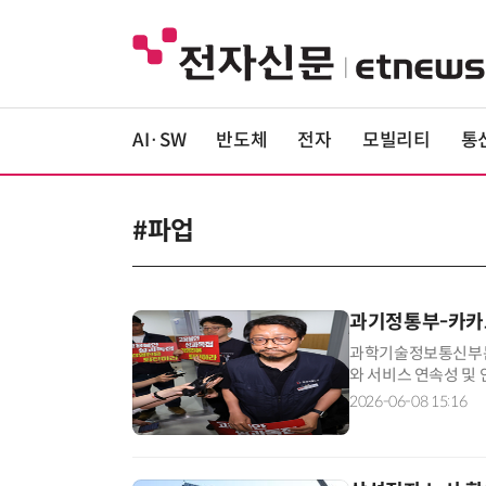
AI·SW
반도체
전자
모빌리티
통
#파업
과기정통부-카카오
과학기술정보통신부는 
와 서비스 연속성 및
에는 최우혁 과기정
2026-06-08 15:16
오톡, 카카오맵 등 
상대응체계 등을 논의