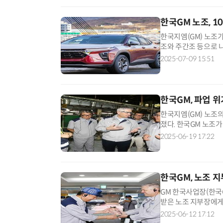
한국GM 노조, 1
한국지엠(GM) 노조가
조와 주간조 등으로 
별 파업 시간을 각 4
2025-07-09 15:51
한국GM, 파업 
한국지엠(GM) 노조
졌다. 한국GM 노조가
투표에서 6042명(8
2025-06-19 17:22
한국GM, 노조 
GM 한국사업장(한국
받은 노조 지부장에게
능성도 제기된다. 1
2025-06-12 17:12