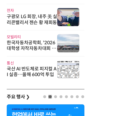
직
전자
구광모 LG 회장, 내주 美 실
리콘밸리서 젠슨 황 재회동
모빌리티
한국자동차공학회, '2026
대학생 자작자동차대회 포
뮬러 부문' 개최
통신
국산 AI 반도체로 피지컬 A
I 실증…올해 600억 투입
주요 행사
❯