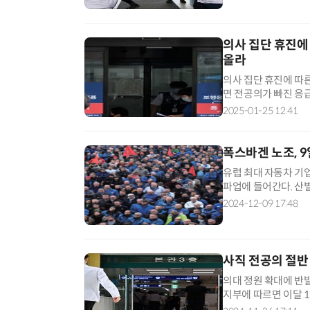
의사 집단 휴진에
올라
의사 집단 휴진에 따
면 전공의가 빠진 응
다. 25일 국립중앙의
2025-01-25 12:41
폭스바겐 노조, 
유럽 최대 자동차 기
파업에 들어간다. 산
벌일 수도 있다”고 경
2024-12-09 17:48
사직 전공의 절반
의대 정원 확대에 반
지부에 따르면 이달 1
로 의료기관에 취업해