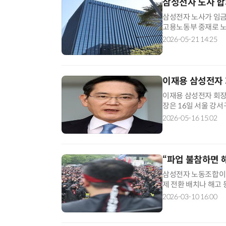
삼성전자 노사 합
삼성전자 노사가 임금
고용노동부 중재로 노
장기화 가능성이 커지
2026-05-21 14:25
중재 아래 각각 새로
일 노사정 3자 면담 
이재용 삼성전자 
이재용 삼성전자 회장
장은 16일 서울 강
사 내부 문제로 불안
2026-05-16 15:02
다. 이어 “항상 저
머리 숙여 사죄드린다”
“파업 불참하면 
삼성전자 노동조합이 
제 전환 배치나 해고
불참자를 향해 인사상
2026-03-10 16:00