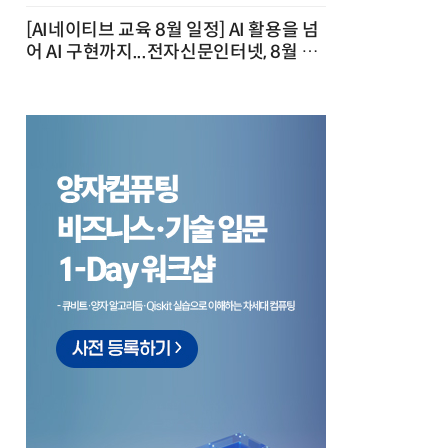
[AI네이티브 교육 8월 일정] AI 활용을 넘
어 AI 구현까지...전자신문인터넷, 8월 실
전 교육·워크숍 개최 발행일 : 2026-07-
23 10:46