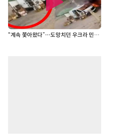
“계속 쫓아왔다”…도망치던 우크라 민간인 공격한 러 자폭 드론