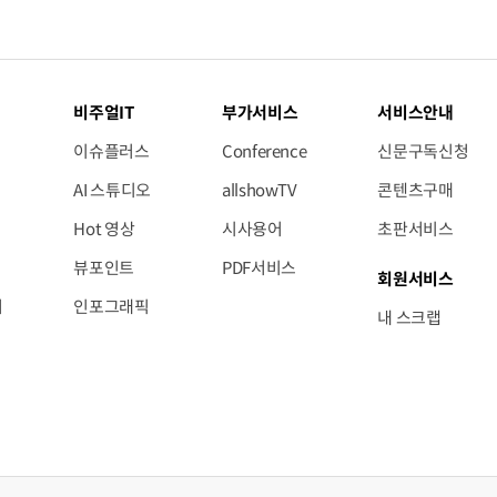
비주얼IT
부가서비스
서비스안내
이슈플러스
Conference
신문구독신청
AI 스튜디오
allshowTV
콘텐츠구매
Hot 영상
시사용어
초판서비스
뷰포인트
PDF서비스
회원서비스
저
인포그래픽
내 스크랩