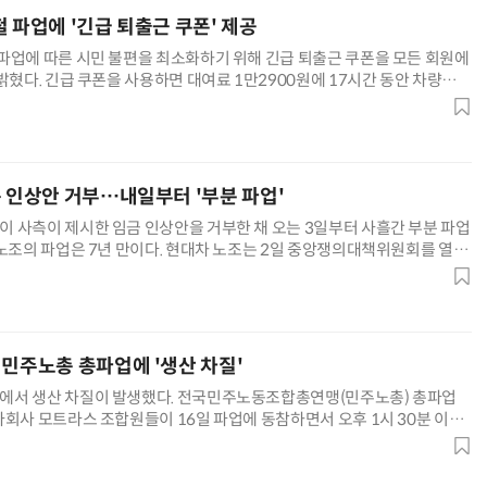
 파업에 '긴급 퇴출근 쿠폰' 제공
파업에 따른 시민 불편을 최소화하기 위해 긴급 퇴출근 쿠폰을 모든 회원에
밝혔다. 긴급 쿠폰을 사용하면 대여료 1만2900원에 17시간 동안 차량을
가능 시간은 오후 5시부터 다음 날 아침 10시까지다. 퇴근
양자컴퓨팅 비즈니스·기술 입문 1-Day 워크샵 - 큐비트·양자 알고리듬·Qiskit 실습으로 이해하는 차세대
업무 자동화 위한 AI ‘세컨드 브레인’ 만들기 1-day 워크숍 - LLM Wiki 
측 인상안 거부…내일부터 '부분 파업'
 사측이 제시한 임금 인상안을 거부한 채 오는 3일부터 사흘간 부분 파업
 노조의 파업은 7년 만이다. 현대차 노조는 2일 중앙쟁의대책위원회를 열고
 3일과 4일 2시간씩, 5일 4시간 파업하기로 했다. 노사는
 민주노총 총파업에 '생산 차질'
에서 생산 차질이 발생했다. 전국민주노동조합총연맹(민주노총) 총파업
자회사 모트라스 조합원들이 16일 파업에 동참하면서 오후 1시 30분 이후
장의 대부분 생산라인 가동률이 하락했고, 일부 생산라인은 멈춰 섰다.