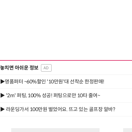
놓치면 아쉬운 정보
AD
▶명품퍼터 ~60%할인 '10만원'대 선착순 한정판매!
▶ '2m' 퍼팅, 100% 성공! 퍼팅으로만 10타 줄여~
▶ 라운딩가서 100만원 벌었어요. 뜨고 있는 골프장 알바?