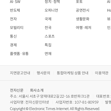
AI·SW
정치·정책
포토
A
반도체
오피니언
공연전시
H
전자
국제
생활문화
뷰
모빌리티
전국
여행·레저
인
통신
스포츠
경제
특집
플랫폼·유통
연재
지면광고안내
행사문의
통합마케팅 상품 안내
이용약관
전자신문
회사소개
주소 : 서울시 서초구 양재대로2길 22-16 호반파크1관
대표번호 : 
사업자명 : 전자신문인터넷
사업자번호 : 107-81-80959
발행
Copyright © Electronic Times Internet. All Rights Reserved.