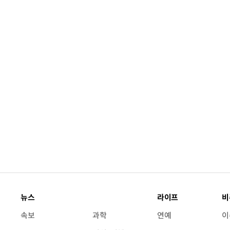
뉴스
라이프
비
속보
과학
연예
이