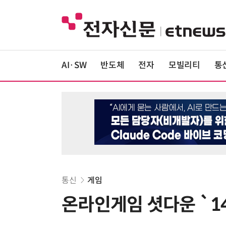
AI·SW
반도체
전자
모빌리티
통
통신
게임
온라인게임 셧다운 `1