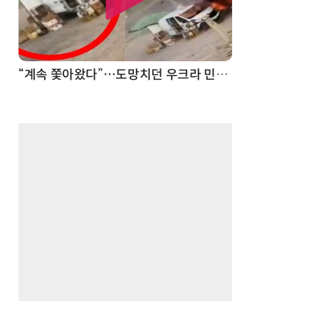
“계속 쫓아왔다”…도망치던 우크라 민간인 공격한 러 자폭 드론