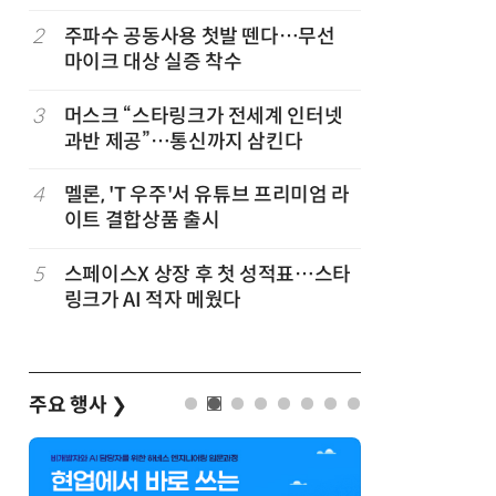
벌
2
주파수 공동사용 첫발 뗀다…무선
7
中 통신사,
마이크 대상 실증 착수
었다…한
3
머스크 “스타링크가 전세계 인터넷
8
뉴스는 그
과반 제공”…통신까지 삼킨다
뉴스 무단
4
멜론, 'T 우주'서 유튜브 프리미엄 라
9
중고폰 안
이트 결합상품 출시
불안 줄였
5
스페이스X 상장 후 첫 성적표…스타
10
[ET톡]
링크가 AI 적자 메웠다
주요 행사
❯