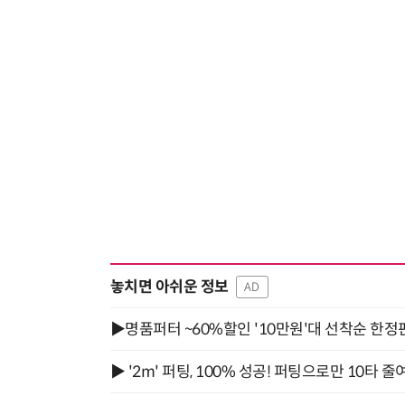
놓치면 아쉬운 정보
AD
▶명품퍼터 ~60%할인 '10만원'대 선착순 한정
▶ '2m' 퍼팅, 100% 성공! 퍼팅으로만 10타 줄