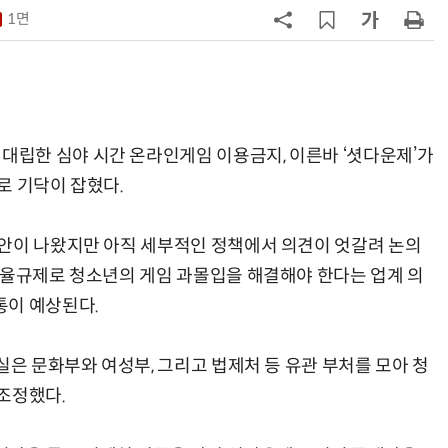
1면
7
中 통신사, 'AI 토큰'으로 분기 2兆 
었다…한국도 사업화 시동
8
뉴스는 그냥 써도 된다?…법원, 방송
뉴스 무단 사용에 첫 제동
한 심야 시간 온라인게임 이용금지, 이른바 ‘셧다운제’가
9
중고폰 안심 인증 50곳 돌파…고객
로 기닥이 잡혔다.
불안 줄였지만 '홍보 부족' 과제
안이 나왔지만 아직 세부적인 정책에서 의견이 엇갈려 논의
10
[ET톡] 방미통위의 빈 의자
자율규제로 청소년의 게임 과몰입을 해결해야 한다는 업계 의
통이 예상된다.
은 문화부와 여성부, 그리고 법제처 등 유관 부처를 모아 청
조정했다.