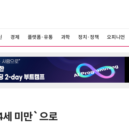
신
경제
플랫폼·유통
과학
정치·정책
오피니언
4세 미만`으로
6
K위성망 2035년까지 512기 띄운