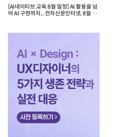
[AI네이티브 교육 8월 일정] AI 활용을 넘
어 AI 구현까지...전자신문인터넷, 8월 실
전 교육·워크숍 개최 발행일 : 2026-07-
23 10:46