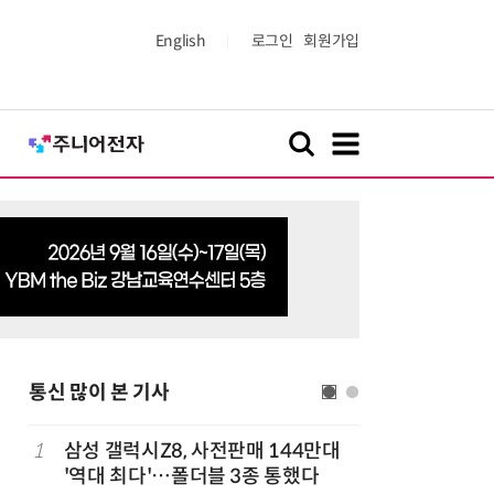
English
로그인
회원가입
통신 많이 본 기사
다
1
삼성 갤럭시Z8, 사전판매 144만대
6
K위성망 
'역대 최다'…폴더블 3종 통했다