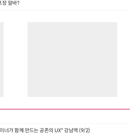
프장 알바?
거미줄 쏘고 자동 회수까지…현실판 스파이더맨 웹 슈터
70년 만에 돌아온 시베리아호랑이…카자흐스탄 야생에 풀렸다
자이너가 함께 만드는 공존의 UX" 강남역 (9/2)