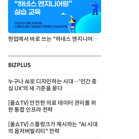
기반 정리·리서치·보고 자동화
현업에서 바로 쓰는 "하네스 엔지니어링" 실습 교육
BIZPLUS
누구나 AI로 디자인하는 시대…'인간 중
심 UX'의 새 기준을 묻다
[올쇼TV] 안전한 의료 데이터 관리를 위
한 통합 인프라 전략
[올쇼TV] 스플렁크가 제시하는 "AI 시대
의 옵저버빌리티" 전략