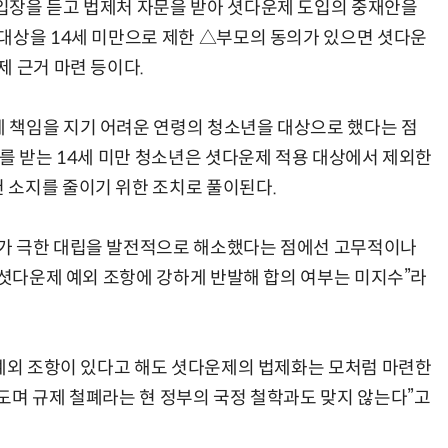
장을 듣고 법제처 자문을 받아 셧다운제 도입의 중재안을
대상을 14세 미만으로 제한 △부모의 동의가 있으면 셧다운
제 근거 마련 등이다.
양자컴퓨팅 비즈니스·기술 입문 1-Day 워크샵 - 큐비트·양자 알고리듬·Qiskit 실습으로 이해하는 차세대
업무 자동화 위한 AI ‘세컨드 브레인’ 만들기 1-day 워크숍 - LLM Wiki 
책임을 지기 어려운 연령의 청소년을 대상으로 했다는 점
의를 받는 14세 미만 청소년은 셧다운제 적용 대상에서 제외한
 소지를 줄이기 위한 조치로 풀이된다.
가 극한 대립을 발전적으로 해소했다는 점에선 고무적이나
 셧다운제 예외 조항에 강하게 반발해 합의 여부는 미지수”라
예외 조항이 있다고 해도 셧다운제의 법제화는 모처럼 마련한
도며 규제 철폐라는 현 정부의 국정 철학과도 맞지 않는다”고