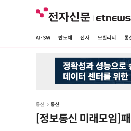
AI·SW
반도체
전자
모빌리티
통
통신
통신
[정보통신 미래모임]