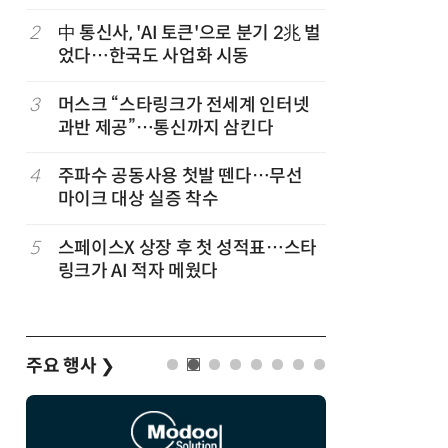
2
中 통신사, 'AI 토큰'으로 분기 2兆 벌
7
韓 앱스토
었다…한국도 사업화 시동
원…개발
3
머스크 “스타링크가 전세계 인터넷
8
LGU+, 
과반 제공”…통신까지 삼킨다
달 없이 
4
주파수 공동사용 첫발 뗀다…무선
9
국산 AI
마이크 대상 실증 착수
올해 60
5
스페이스X 상장 후 첫 성적표…스타
10
개인방송 
링크가 AI 적자 메웠다
'나 몰라
지대
주요 행사
❯