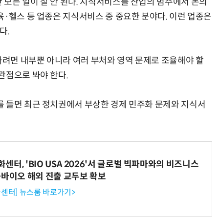
모든 일이 잘 안 된다. 지식서비스를 산업의 범주에서 논의
육·헬스 등 업종은 지식서비스 중 중요한 분야다. 이런 업종은
다.
“계속 쫓아왔다”…도망치던 우크라 민간인 공격한 러 자폭 드론
진정한 우정?…친구 구하려다 둘 다 의자 틈에 목이 낀
려면 내부뿐 아니라 여러 부처와 영역 문제로 조율해야 할
관점으로 봐야 한다.
 들면 최근 정치권에서 부상한 경제 민주화 문제와 지식서
터, 'BIO USA 2026'서 글로벌 빅파마와의 비즈니스
-바이오 해외 진출 교두보 확보
센터] 뉴스룸 바로가기>