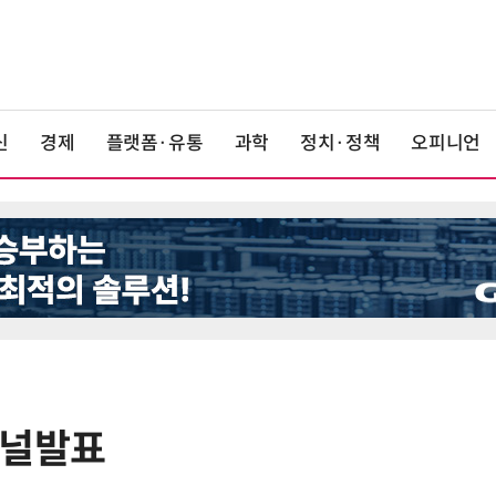
신
경제
플랫폼·유통
과학
정치·정책
오피니언
패널발표
6
중고폰 안심 인증 50곳 돌파…고객
불안 줄였지만 '홍보 부족' 과제