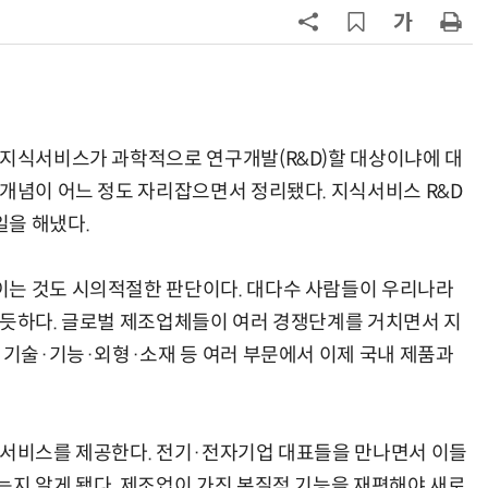
7
韓 앱스토어 시장 5년 만에 38조
원…개발자 90%에 無수수료
8
LGU+, AIDC에 2조 투자…“외부 조
달 없이 단계적 확장”
 지식서비스가 과학적으로 연구개발(R&D)할 대상이냐에 대
 개념이 어느 정도 자리잡으면서 정리됐다. 지식서비스 R&D
9
국산 AI 반도체로 피지컬 AI 실증…
올해 600억 투입
일을 해냈다.
10
개인방송 플랫폼, 음악 권리자 보상
이는 것도 시의적절한 판단이다. 대다수 사람들이 우리나라
'나 몰라라'…실연자·저작권자 사각
지대
 듯하다. 글로벌 제조업체들이 여러 경쟁단계를 거치면서 지
 기술·기능·외형·소재 등 여러 부문에서 이제 국내 제품과
 서비스를 제공한다. 전기·전자기업 대표들을 만나면서 이들
는지 알게 됐다. 제조업이 가진 본질적 기능을 재편해야 새로