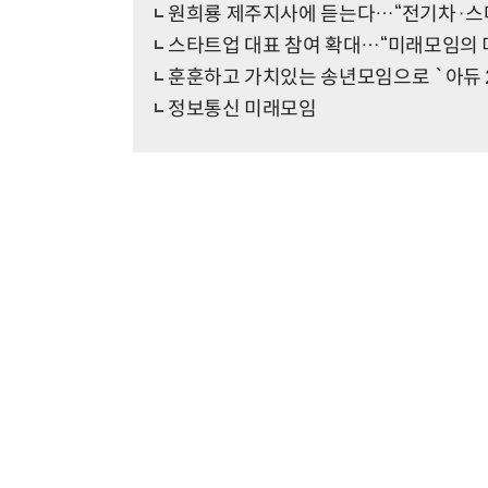
원희룡 제주지사에 듣는다…“전기차·스
스타트업 대표 참여 확대…“미래모임의 
훈훈하고 가치있는 송년모임으로 `아듀 2
정보통신 미래모임