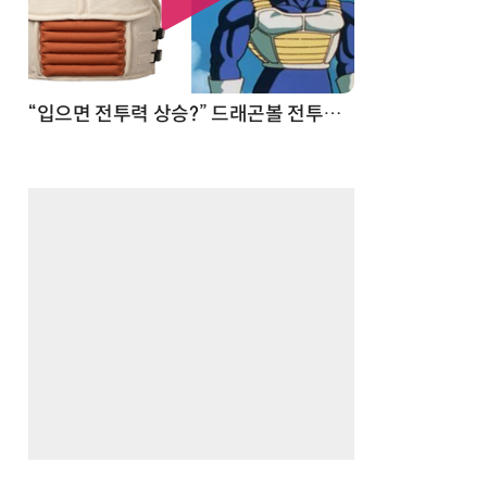
 순간
“입으면 전투력 상승?” 드래곤볼 전투복 닮은 중량조끼