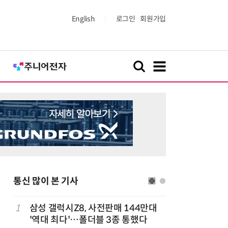
English
로그인
회원가입
통신 많이 본 기사
1
삼성 갤럭시Z8, 사전판매 144만대
6
중고폰 안
'역대 최다'…폴더블 3종 통했다
불안 줄였