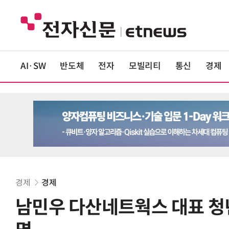
AI·SW
반도체
전자
모빌리티
통신
경제
경제
경제
남민우 다산네트웍스 대표 청