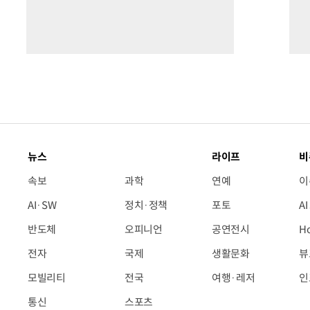
뉴스
라이프
비
속보
과학
연예
이
AI·SW
정치·정책
포토
A
반도체
오피니언
공연전시
H
전자
국제
생활문화
뷰
모빌리티
전국
여행·레저
인
통신
스포츠