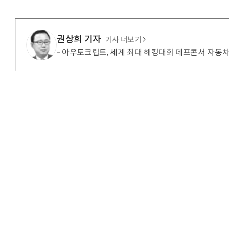
권상희 기자
기사 더보기
아우토크립트, 세계 최대 해킹대회 데프콘서 자동차
거미줄 쏘고 자동