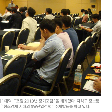
현업에서 바로 쓰는 "하네스 엔지니어링" 실습 교육
모든 업무 담당자(비개발자)를 위한 온톨로지 기반 AI 지식체계 설계 1-day 워크숍
`대덕 IT포럼 2013년 정기포럼`을 개최했다. 지석구 정보통
 `창조경제 시대의 SW산업정책` 주제발표를 하고 있다.