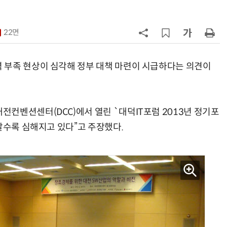
7
“포항을 '제조 AX' 글로벌 거점으
로”…포항TP, 한·중 '피지컬 AI' 글
22면
로벌 협력 속도
8
AI 반도체가 데이터 변화 맞춰 반
응...KAIST, '카멜레온 AI 반도체' 개
 부족 현상이 심각해 정부 대책 마련이 시급하다는 의견이
발
9
국립광주과학관, '여름방학 AI 탐사
대' 운영…10개 AI 동아리 참가
컨벤션센터(DCC)에서 열린 `대덕IT포럼 2013년 정기포
10
충북도·청주시, 스템코와 1500억
갈수록 심해지고 있다”고 주장했다.
투자협약…ID-Coil 생산시설 증설