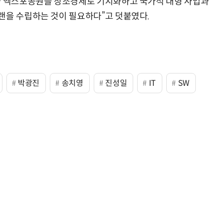
시가 엑스포공원을 창조경제로 기지화하고 국가적 대형 사업과
랜을 수립하는 것이 필요하다”고 덧붙였다.
“계속 쫓아왔다”…도망치던 우크라 민간인 공격한 러 자폭 
박광진
송치영
진성일
IT
SW