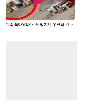
드론
진정한 우정?…친구 구하려다 둘 다 의자 틈에 목이 낀 순간