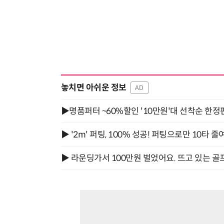
놓치면 아쉬운 정보
AD
▶명품퍼터 ~60%할인 '10만원'대 선착순 한정
▶ '2m' 퍼팅, 100% 성공! 퍼팅으로만 10타 줄
▶ 라운딩가서 100만원 벌었어요. 뜨고 있는 골