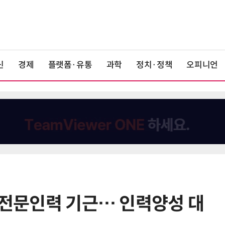
신
경제
플랫폼·유통
과학
정치·정책
오피니언
W 전문인력 기근… 인력양성 대
6
박성준 아주대 교수, 공기 중 수분으
로 200㎛ 피부 부착 전지 개발