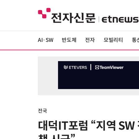
AI·SW
반도체
전자
모빌리티
통
전국
대덕IT포럼 “지역 S