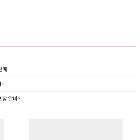
판매!
여~
프장 알바?