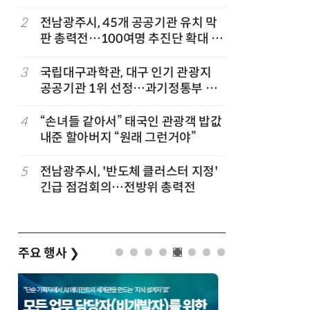
2
전남광주시, 45개 공공기관 유치 막
7
“포항을 
판 총력전…100여명 추진단 확대 개
로”…포항T
편
로벌 협력
3
국립대구과학관, 대구 인기 관광지
8
AI 반도
공공기관 1위 선정…과기정통부 기
응...KAI
타공공기관 경영평가 'A등급(우수)'
발
겹경사
4
“손녀들 같아서” 태국인 관광객 밥값
9
국립광주과
내준 할아버지 “원래 그런거야”
원
5
전남광주시, '반도체 클러스터 지정'
10
충북도·청
긴급 점검회의…전방위 총력전
투자협약…
주요 행사
❯