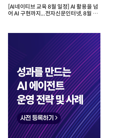
[AI네이티브 교육 8월 일정] AI 활용을 넘
어 AI 구현까지...전자신문인터넷, 8월 실
전 교육·워크숍 개최 발행일 : 2026-07-
23 10:46