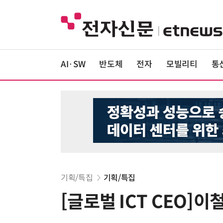
AI·SW
반도체
전자
모빌리티
통
기획/특집
기획/특집
[글로벌 ICT CEO]