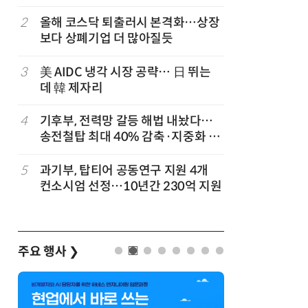
2
올해 코스닥 퇴출러시 본격화…상장
7
호남권 반
보다 상폐기업 더 많아질듯
정부·지
'2030년
3
美 AIDC 냉각 시장 공략… 日 뛰는
8
단독
관세
데 韓 제자리
'로켓직구
빚나
4
기후부, 전력망 갈등 해법 내놨다…
9
TSMC 
송전철탑 최대 40% 감축·지중화 확
반도체 제
대
5
과기부, 탑티어 공동연구 지원 4개
10
檢, LG
컨소시엄 선정…10년간 230억 지원
수수색…
주요 행사
❯