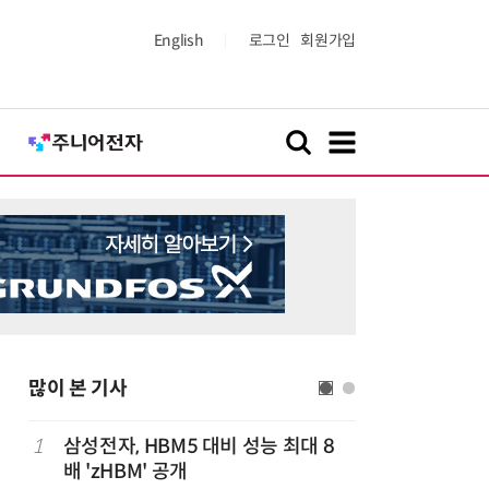
English
로그인
회원가입
많이 본 기사
1
삼성전자, HBM5 대비 성능 최대 8
6
5대 은행
배 'zHBM' 공개
2109억