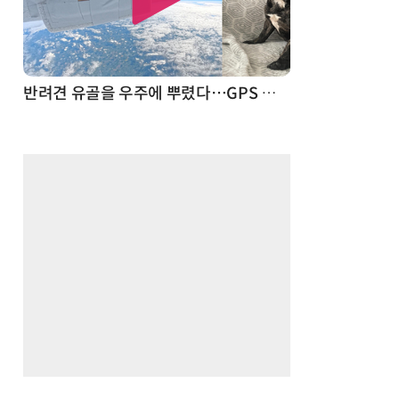
드론
반려견 유골을 우주에 뿌렸다…GPS 추적기로 회수까지 성공