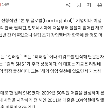
14면
7
호남권 반도체 유례없는 '속도전'…
정부·지자체·기관·기업 원팀으로
'2030년 6월 양산' 목표
 `본 투 글로벌(born to global)` 기업이다. 이철
8
단독
관세청 새 통관플랫폼서 쿠팡
각각 한국, 필리핀, 인도네시아에 처음부터 뿔뿔이 흩어진 채로
'로켓직구' 배제 위기…서비스 차질
1년 간 머물렀으니 설립 초기 창업멤버가 한국에 한 명도 머
빚나
9
TSMC 핵심 패키징 외주 확대…AI
반도체 제조 병목 해소 기대
 `컬러링` 또는 `레터링`이나 키워드를 인식해 단문문자
10
檢, LG화학·한화솔루션 등 7개사 압
는 `컬러 SMS`가 주력 상품이다. 이 대표는 지금은 리얼네
수수색…담합 의혹
 팀장 출신이다. 그는 “해외 영업 일선에 있으면서 가능성
.
로 한 컬러 SMS였다. 2009년 50억원 매출을 달성하며 본
 사업을 시작하기 전 해인 2011년 매출은 104억원에 달했
수출 비중이 97%였다.