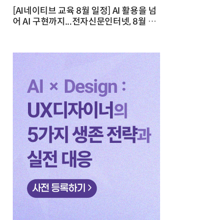
[AI네이티브 교육 8월 일정] AI 활용을 넘
어 AI 구현까지...전자신문인터넷, 8월 실
전 교육·워크숍 개최 발행일 : 2026-07-
23 10:46