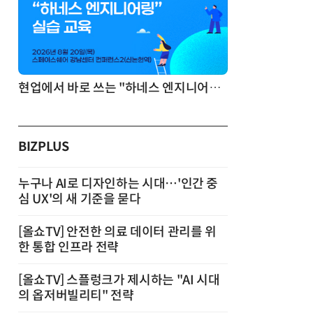
기반 정리·리서치·보고 자동화
현업에서 바로 쓰는 "하네스 엔지니어링" 실습 교육
BIZPLUS
누구나 AI로 디자인하는 시대…'인간 중
심 UX'의 새 기준을 묻다
[올쇼TV] 안전한 의료 데이터 관리를 위
한 통합 인프라 전략
[올쇼TV] 스플렁크가 제시하는 "AI 시대
의 옵저버빌리티" 전략