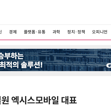
신
경제
플랫폼·유통
과학
정치·정책
오피니언
이철원 엑시스모바일 대표
6
5대 은행 회수불능 '추정손실' 1조
2109억원 …7년 만에 최대