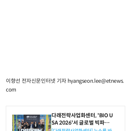
이향선 전자신문인터넷 기자 hyangseon.lee@etnews.
com
다래전략사업화센터, 'BIO U
SA 2026'서 글로벌 빅파마
와의 비즈니스 미팅 지원…K
[다래전략사업화센터] 뉴스룸 바