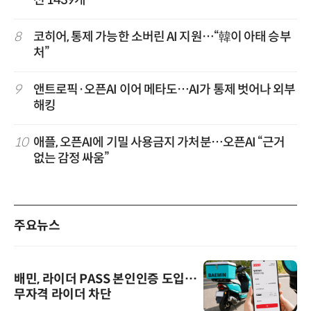
션 1439개
8
코히어, 통제 가능한 소버린 AI 지원…“韓이 아태 승부
처”
9
앤트로픽·오픈AI 이어 메타도…AI가 통제 벗어나 외부
해킹
10
애플, 오픈AI에 기밀 사용금지 가처분…오픈AI “근거
없는 감정 싸움”
주요뉴스
배민, 라이더 PASS 본인인증 도입…
무자격 라이더 차단