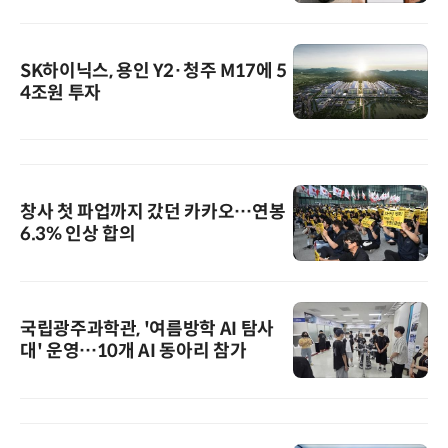
SK하이닉스, 용인 Y2·청주 M17에 5
4조원 투자
창사 첫 파업까지 갔던 카카오…연봉
6.3% 인상 합의
국립광주과학관, '여름방학 AI 탐사
대' 운영…10개 AI 동아리 참가