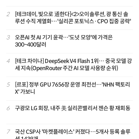
2
[테크데이, 빛으로 通한다]<2>오이솔루션, 광 통신 솔
루션 수직 계열화…'실리콘 포토닉스·CPO 집중 공략'
3
오픈AI 첫 AI 기기 윤곽…'도넛 모양'에 가격은
300~400달러
4
[테크 차이나] DeepSeek V4 Flash 1위… 중국 모델 강
세 지속(OpenRouter 주간 AI 모델 사용량 순위)
5
[르포] 정부 GPU 7656장 운영 최전선…'NHN 팩토리
X' 가보니
6
구광모 LG 회장, 내주 美 실리콘밸리서 젠슨 황 재회동
7
국산 CSP사 '마켓플레이스' 커졌다…5개사 등록 솔루