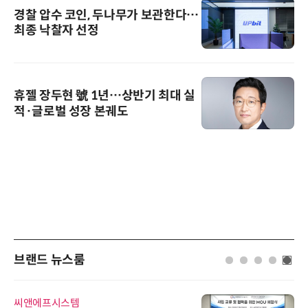
경찰 압수 코인, 두나무가 보관한다…
최종 낙찰자 선정
휴젤 장두현 號 1년…상반기 최대 실
적·글로벌 성장 본궤도
브랜드 뉴스룸
씨앤에프시스템