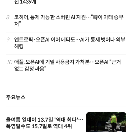
션 1439개
8
코히어, 통제 가능한 소버린 AI 지원…“韓이 아태 승부
처”
9
앤트로픽·오픈AI 이어 메타도…AI가 통제 벗어나 외부
해킹
10
애플, 오픈AI에 기밀 사용금지 가처분…오픈AI “근거
없는 감정 싸움”
주요뉴스
올여름 열대야 13.7일 '역대 최다'…
폭염일수도 15.7일로 역대 4위