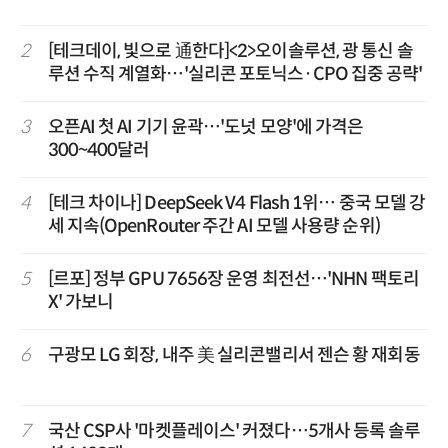
2
[테크데이, 빛으로 通한다]<2>오이솔루션, 광 통신 솔
루션 수직 계열화…'실리콘 포토닉스·CPO 집중 공략'
3
오픈AI 첫 AI 기기 윤곽…'도넛 모양'에 가격은
300~400달러
4
[테크 차이나] DeepSeek V4 Flash 1위… 중국 모델 강
세 지속(OpenRouter 주간 AI 모델 사용량 순위)
5
[르포] 정부 GPU 7656장 운영 최전선…'NHN 팩토리
X' 가보니
6
구광모 LG 회장, 내주 美 실리콘밸리서 젠슨 황 재회동
7
국산 CSP사 '마켓플레이스' 커졌다…5개사 등록 솔루