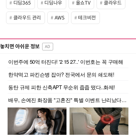
디딤365
디딤나우
올쇼TV
클라우드
클라우드 관리
AWS
테크비전
놓치면 아쉬운 정보
AD