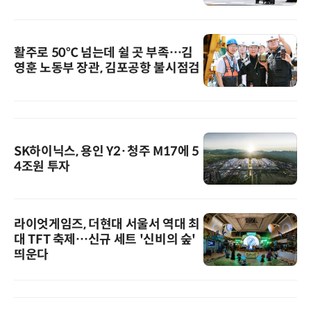
활주로 50℃ 넘는데 쉴 곳 부족…김
영훈 노동부 장관, 김포공항 불시점검
SK하이닉스, 용인 Y2·청주 M17에 5
4조원 투자
라이엇게임즈, 더현대 서울서 역대 최
대 TFT 축제…신규 세트 '신비의 숲'
띄운다