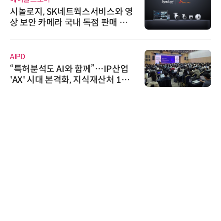
시놀로지, SK네트웍스서비스와 영
상 보안 카메라 국내 독점 판매 파
트너십 체결
AIPD
“특허분석도 AI와 함께”…IP산업
'AX' 시대 본격화, 지식재산처 1호
AI IP데이터분석사 탄생