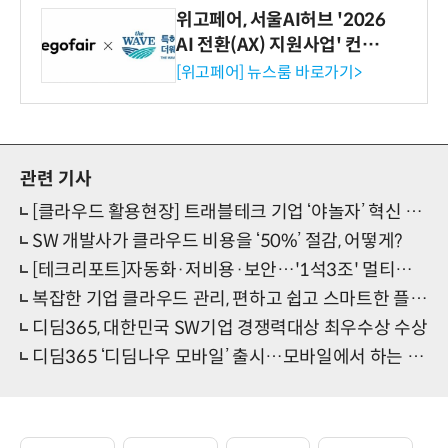
위고페어, 서울AI허브 '2026
AI 전환(AX) 지원사업' 컨소
시엄 선정
[위고페어] 뉴스룸 바로가기>
관련 기사
[클라우드 활용현장] 트래블테크 기업 ‘야놀자’ 혁신 1등 공신 AWS 클라우드
SW 개발사가 클라우드 비용을 ‘50%’ 절감, 어떻게?
[테크리포트]자동화·저비용·보안…'1석3조' 멀티클라우드 관리 플랫폼
복잡한 기업 클라우드 관리, 편하고 쉽고 스마트한 플랫폼은?
디딤365, 대한민국 SW기업 경쟁력대상 최우수상 수상
디딤365 ‘디딤나우 모바일’ 출시…모바일에서 하는 간편한 클라우드 관리!