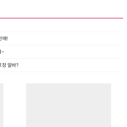
판매!
여~
프장 알바?