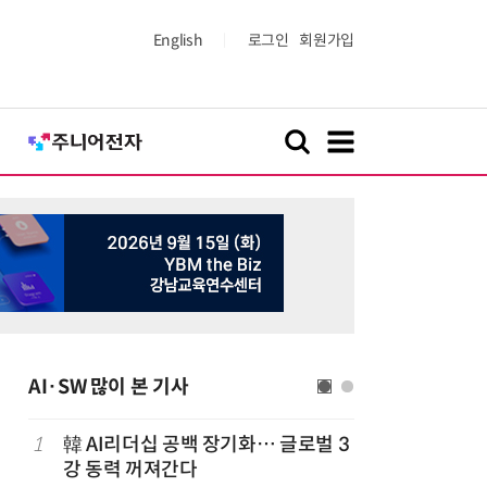
English
로그인
회원가입
AI·SW 많이 본 기사
1
韓 AI리더십 공백 장기화… 글로벌 3
6
[테크 차이나
강 동력 꺼져간다
1위… 중