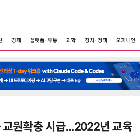
신
경제
플랫폼·유통
과학
정치·정책
오피니언
·교원확충 시급...2022년 교육
6
[테크 차이나] DeepSeek V4 Flash
1위… 중국 모델 강세 지속