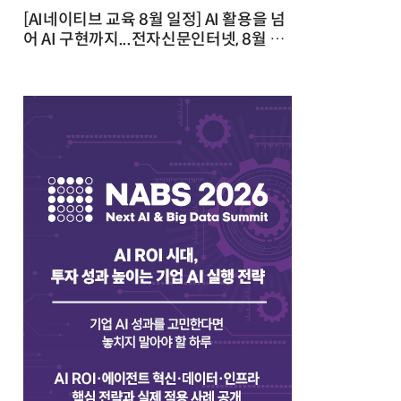
[AI네이티브 교육 8월 일정] AI 활용을 넘
어 AI 구현까지...전자신문인터넷, 8월 실
전 교육·워크숍 개최 발행일 : 2026-07-
23 10:46