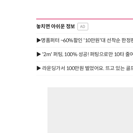
놓치면 아쉬운 정보
AD
▶명품퍼터 ~60%할인 '10만원'대 선착순 한정
▶ '2m' 퍼팅, 100% 성공! 퍼팅으로만 10타 줄
▶ 라운딩가서 100만원 벌었어요. 뜨고 있는 골