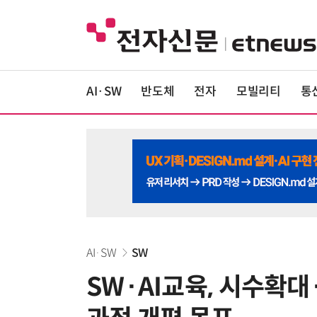
AI·SW
반도체
전자
모빌리티
통
AI·SW
SW
SW·AI교육, 시수확대