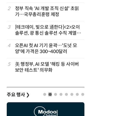
(OpenR
순위)
차
2
정부 직속 'AI 개발 조직 신설' 초읽
7
소프트피브
발
기…국무총리훈령 제정
원 구형 
과제 공식
3
[테크데이, 빛으로 通한다]<2>오이
8
구광모 L
솔루션, 광 통신 솔루션 수직 계열
서 젠슨 
화…'실리콘 포토닉스·CPO 집중 공
략'
4
오픈AI 첫 AI 기기 윤곽…'도넛 모
9
국산 CS
양'에 가격은 300~400달러
다…5개사
5
美 행정부, AI 모델 '해킹 등 사이버
10
코히어, 
보안 테스트' 의무화
원…“韓이
주요 행사
❯