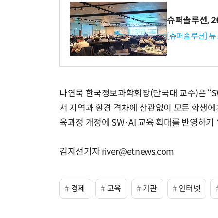
슈퍼솔루션, 202
[슈퍼솔루션] 
나연묵 한국정보과학회장(단국대 교수)은 “S
서 지역과 환경 격차에 상관없이 모든 학생에게
육과정 개정에 SW·AI 교육 확대를 반영하기
김지선기자 river@etnews.com
경제
교육
기관
인터넷