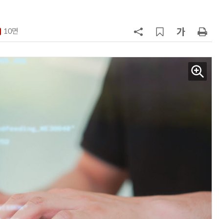
(OpenRouter 주간 AI 모델 사용량
순위)
7
소프트피브이·성균관대, 실내용 3
원 구형 태양전지 IEC 국제표준 개
10면
과제 공식 승인
8
구광모 LG 회장, 내주 美 실리콘밸리
서 젠슨 황 재회동
9
국산 CSP사 '마켓플레이스' 커졌
다…5개사 등록 솔루션 1439개
10
코히어, 통제 가능한 소버린 AI 지
원…“韓이 아태 승부처”