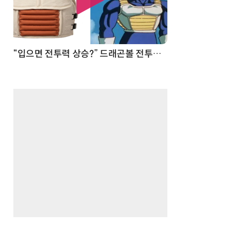
 순간
“입으면 전투력 상승?” 드래곤볼 전투복 닮은 중량조끼