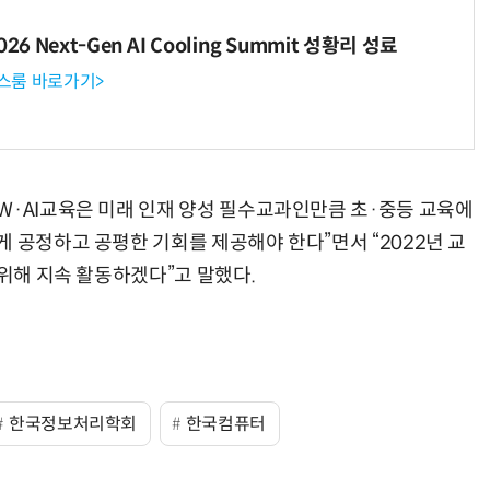
6 Next-Gen AI Cooling Summit 성황리 성료
뉴스룸 바로가기>
“계속 쫓아왔다”…도망치던 우크라 민간인 공격한 러 자폭 드론
진정한 우정?…친구 구하려다 둘 다 의자 틈에 목이 낀
W·AI교육은 미래 인재 양성 필수교과인만큼 초·중등 교육에
 공정하고 공평한 기회를 제공해야 한다”면서 “2022년 교
 위해 지속 활동하겠다”고 말했다.
한국정보처리학회
한국컴퓨터