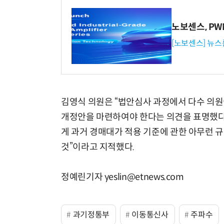
노보센스, P
[노보센스] 뉴스
김영식 의원은 “법안심사 과정에서 다수 의원
개정안을 마련하여야 한다는 의견을 표명했다”
게 과거 경매대가 적용 기준에 관한 아무런 
것”이라고 지적했다.
정예린기자 yeslin@etnews.com
과기정통부
이동통신사
주파수