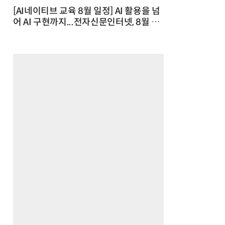
[AI네이티브 교육 8월 일정] AI 활용을 넘
어 AI 구현까지...전자신문인터넷, 8월 실
전 교육·워크숍 개최 발행일 : 2026-07-
23 10:46