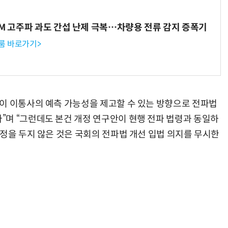
WM 고주파 과도 간섭 난제 극복…차량용 전류 감지 증폭기
룸 바로가기>
“계속 쫓아왔다”…도망치던 우크라 민간인 공격한 러 자폭 드론
진정한 우정?…친구 구하려다 둘 다 의자 틈에 목이 낀
이 이통사의 예측 가능성을 제고할 수 있는 방향으로 전파법
며 “그런데도 본건 개정 연구안이 현행 전파 법령과 동일하
규정을 두지 않은 것은 국회의 전파법 개선 입법 의지를 무시한