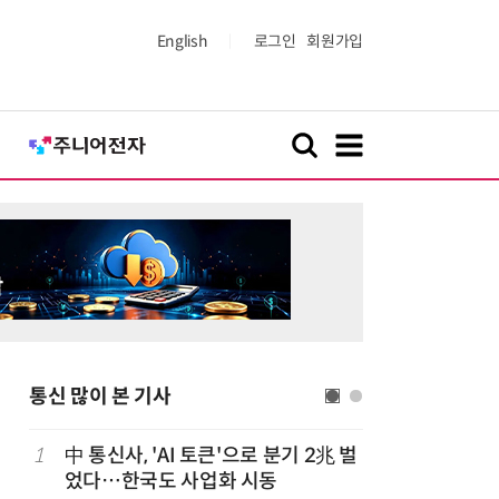
English
로그인
회원가입
통신 많이 본 기사
1
中 통신사, 'AI 토큰'으로 분기 2兆 벌
6
LGU+, 
었다…한국도 사업화 시동
달 없이 