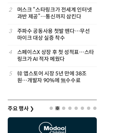
2
머스크 “스타링크가 전세계 인터넷
7
국산 AI
과반 제공”…통신까지 삼킨다
올해 60
고
3
주파수 공동사용 첫발 뗀다…무선
8
네이블, 
마이크 대상 실증 착수
도화 사업
4
스페이스X 상장 후 첫 성적표…스타
9
삼성 갤럭
링크가 AI 적자 메웠다
100여개
5
韓 앱스토어 시장 5년 만에 38조
10
SKT, 2
원…개발자 90%에 無수수료
매출 2배
주요 행사
❯