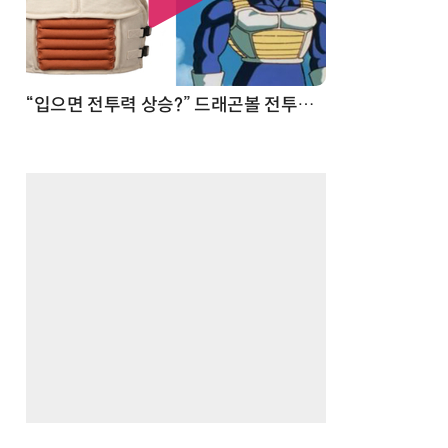
 순간
“입으면 전투력 상승?” 드래곤볼 전투복 닮은 중량조끼