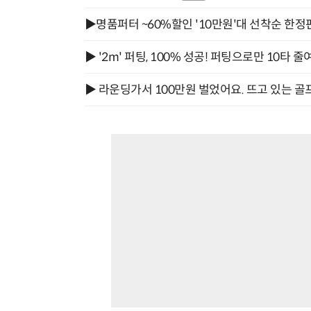
▶명품퍼터 ~60%할인 '10만원'대 선착순 한정
▶ '2m' 퍼팅, 100% 성공! 퍼팅으로만 10타 줄
▶ 라운딩가서 100만원 벌었어요. 뜨고 있는 골