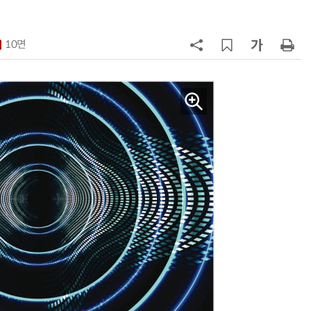
7
국산 AI 반도체로 피지컬 AI 실증…
올해 600억 투입
10면
8
네이블, LG유플러스와 5G 특화망 
도화 사업 계약
9
삼성 갤럭시 Z8·워치9 국내 출시…
100여개국 순차 판매
10
SKT, 2분기 영업익 67%↑…AIDC
매출 2배 늘어