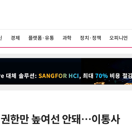
신
경제
플랫폼·유통
과학
정치·정책
오피니언
부 권한만 높여선 안돼…이통사
6
LGU+, AIDC에 2조 투자…“외부 조
달 없이 단계적 확장”