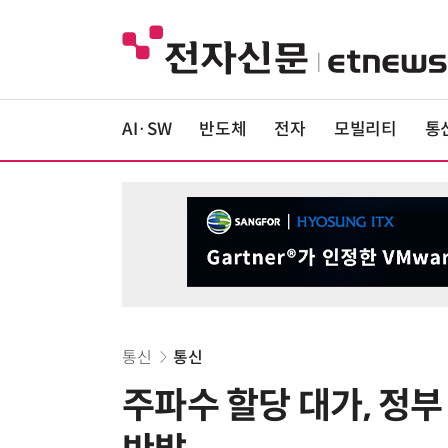
AI·SW
반도체
전자
모빌리티
통
통신
통신
주파수 할당 대가, 정