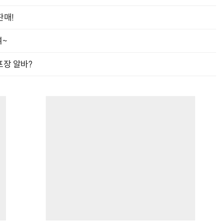
판매!
여~
프장 알바?