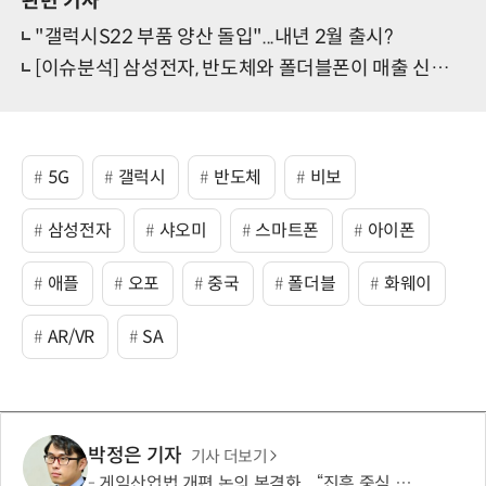
관련 기사
"갤럭시S22 부품 양산 돌입"...내년 2월 출시?
[이슈분석] 삼성전자, 반도체와 폴더블폰이 매출 신기록 견인
5G
갤럭시
반도체
비보
삼성전자
샤오미
스마트폰
아이폰
애플
오포
중국
폴더블
화웨이
AR/VR
SA
박정은 기자
기사 더보기
게임산업법 개편 논의 본격화... “진흥 중심 전환 속 세부 보완 필요”