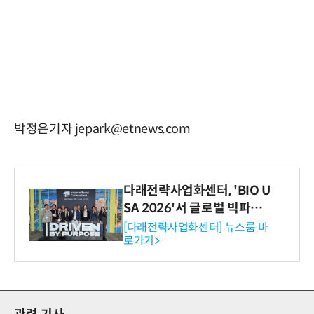
박정은기자 jepark@etnews.com
다래전략사업화센터, 'BIO U
SA 2026'서 글로벌 빅파마
와의 비즈니스 미팅 지원…K
[다래전략사업화센터] 뉴스룸 바
로가기>
-바이오 해외 진출 교두보 확
보