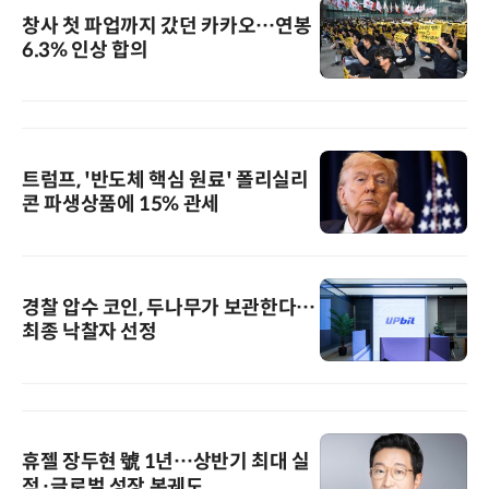
창사 첫 파업까지 갔던 카카오…연봉
6.3% 인상 합의
트럼프, '반도체 핵심 원료' 폴리실리
콘 파생상품에 15% 관세
경찰 압수 코인, 두나무가 보관한다…
최종 낙찰자 선정
휴젤 장두현 號 1년…상반기 최대 실
적·글로벌 성장 본궤도