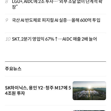
8
LGU+, AIDC에 2조 투자…“외부 조달 없이 단계적 확
장”
9
국산 AI 반도체로 피지컬 AI 실증…올해 600억 투입
10
SKT, 2분기 영업익 67%↑…AIDC 매출 2배 늘어
주요뉴스
SK하이닉스, 용인 Y2·청주 M17에 5
4조원 투자