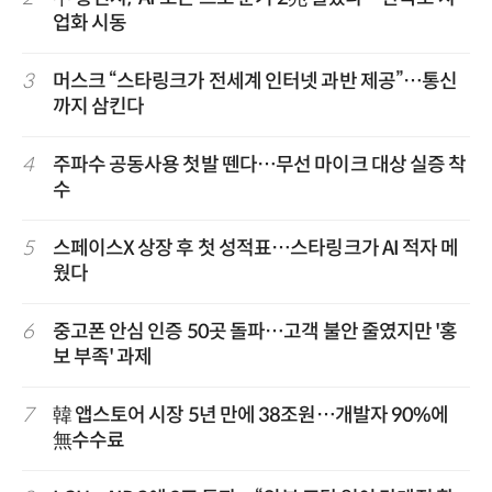
업화 시동
3
머스크 “스타링크가 전세계 인터넷 과반 제공”…통신
까지 삼킨다
4
주파수 공동사용 첫발 뗀다…무선 마이크 대상 실증 착
수
5
스페이스X 상장 후 첫 성적표…스타링크가 AI 적자 메
웠다
6
중고폰 안심 인증 50곳 돌파…고객 불안 줄였지만 '홍
보 부족' 과제
7
韓 앱스토어 시장 5년 만에 38조원…개발자 90%에
無수수료