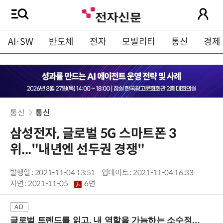
AI·SW
반도체
전자
모빌리티
통신
경제
통신
통신
삼성전자, 글로벌 5G 스마트폰 3
위..."내년엔 선두권 경쟁"
발행일 : 2021-11-04 13:51
업데이트 : 2021-11-04 16:33
지면 :
2021-11-05
6면
글로벌 트렌드를 읽고, 내 역할을 가늠하는 소수정예 실습 워크숍 (8/28 신논현역)