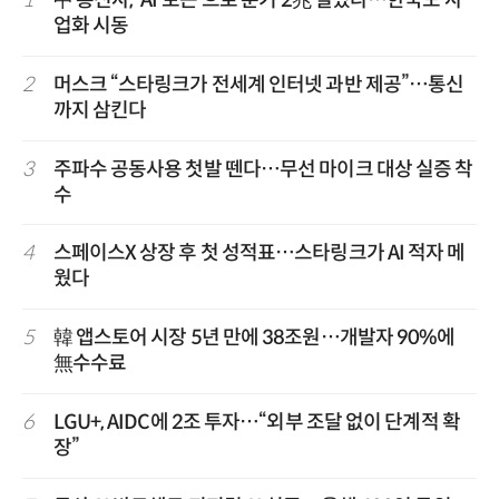
업화 시동
2
머스크 “스타링크가 전세계 인터넷 과반 제공”…통신
까지 삼킨다
3
주파수 공동사용 첫발 뗀다…무선 마이크 대상 실증 착
수
4
스페이스X 상장 후 첫 성적표…스타링크가 AI 적자 메
웠다
5
韓 앱스토어 시장 5년 만에 38조원…개발자 90%에
無수수료
6
LGU+, AIDC에 2조 투자…“외부 조달 없이 단계적 확
장”