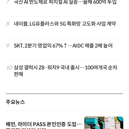
7
국산 AI 반도체로 피지컬 AI 실증…올해 600억 투입
8
네이블, LG유플러스와 5G 특화망 고도화 사업 계약
9
SKT, 2분기 영업익 67%↑…AIDC 매출 2배 늘어
10
삼성 갤럭시 Z8·워치9 국내 출시…100여개국 순차
판매
주요뉴스
배민, 라이더 PASS 본인인증 도입…