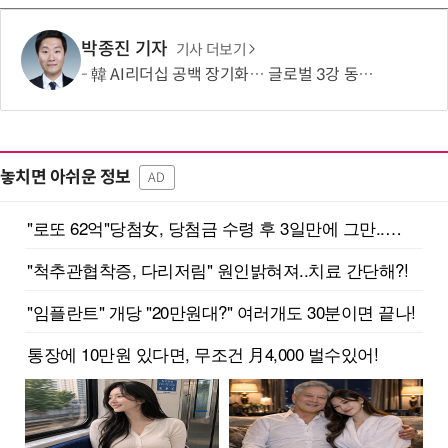
박종진 기자
기사 더보기
韓 AI리더십 공백 장기화… 글로벌 3강 동력 꺼져간다
놓치면 아쉬운 정보
AD