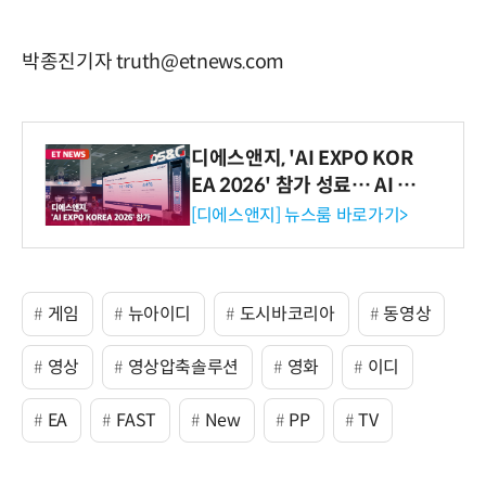
박종진기자 truth@etnews.com
디에스앤지, 'AI EXPO KOR
EA 2026' 참가 성료… AI 전
생애주기 아우르는 통합 솔루
[디에스앤지] 뉴스룸 바로가기>
션 선봬 [영상]
게임
뉴아이디
도시바코리아
동영상
영상
영상압축솔루션
영화
이디
EA
FAST
New
PP
TV