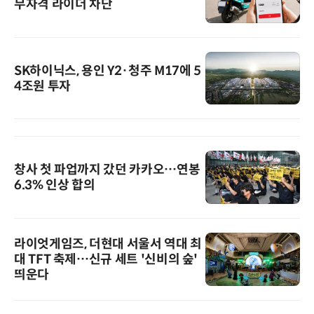
무자격 라이더 차단
SK하이닉스, 용인 Y2·청주 M17에 5
4조원 투자
창사 첫 파업까지 갔던 카카오…연봉
6.3% 인상 합의
라이엇게임즈, 더현대 서울서 역대 최
대 TFT 축제…신규 세트 '신비의 숲'
띄운다