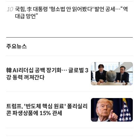
10
국힘, 李 대통령 '형소법 안 읽어봤다' 발언 공세…“역
대급 망언”
주요뉴스
韓 AI리더십 공백 장기화… 글로벌 3
강 동력 꺼져간다
트럼프, '반도체 핵심 원료' 폴리실리
콘 파생상품에 15% 관세