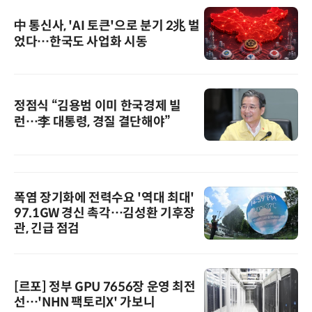
中 통신사, 'AI 토큰'으로 분기 2兆 벌
었다…한국도 사업화 시동
정점식 “김용범 이미 한국경제 빌
런…李 대통령, 경질 결단해야”
폭염 장기화에 전력수요 '역대 최대'
97.1GW 경신 촉각…김성환 기후장
관, 긴급 점검
[르포] 정부 GPU 7656장 운영 최전
선…'NHN 팩토리X' 가보니