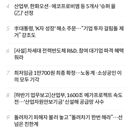
4
산업부, 한화오션·에코프로비엠 등 5개사 '슈퍼 을
(乙)' 선정
5
李대통령, 'K자 성장' 해소 주문…“기업 투자 걸림돌 제
거” 강조도
6
[사설] 차세대 전력반도체 R&D, 참여 대기업 파격 혜택
줘라
7
최저임금 1만700원 최종 확정…노동계·소상공인 이
의 모두 기각
8
[하반기 업무보고]산업부, 1600조 메가프로젝트 속도
전…'산업자원안보기금' 신설해 공급망 사수
9
돌려차기 피해자 불러 놓고 “돌려차기 한번 해라”…선
넘은 친한계