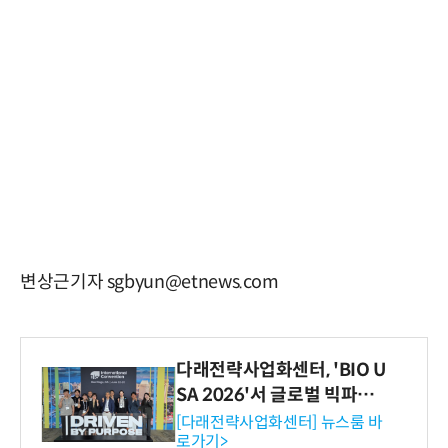
변상근기자 sgbyun@etnews.com
다래전략사업화센터, 'BIO U
SA 2026'서 글로벌 빅파마
와의 비즈니스 미팅 지원…K
[다래전략사업화센터] 뉴스룸 바
로가기>
-바이오 해외 진출 교두보 확