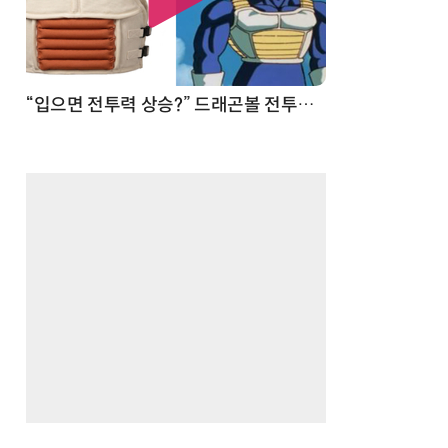
 순간
“입으면 전투력 상승?” 드래곤볼 전투복 닮은 중량조끼