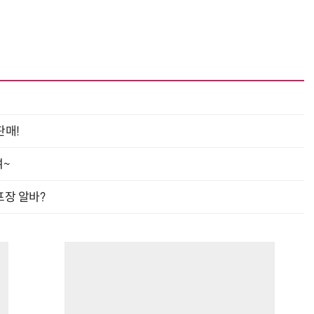
판매!
여~
프장 알바?