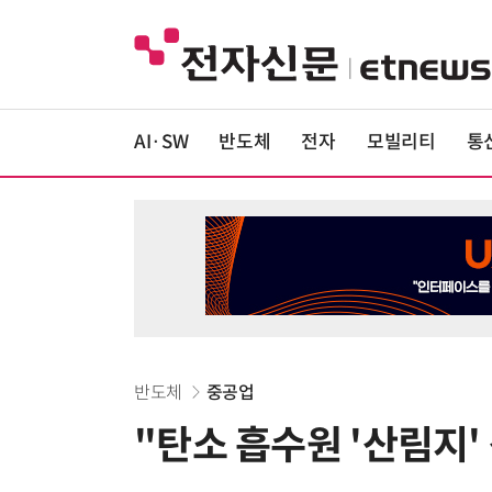
AI·SW
반도체
전자
모빌리티
통
반도체
중공업
"탄소 흡수원 '산림지'