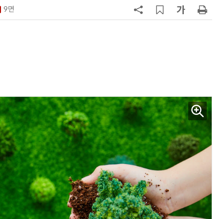
9면
7
인텔 오하이오 팹 '초과근무' 공사 가
속…외부 파트너 유치 포석
8
삼성전자 차세대 메모리 'V낸드
·PIM', FMS 2026 어워드서 2관왕
9
K배터리 밸류체인 '시차'…셀은 웃
고 소재는 아직
10
[테크 차이나] 배터리 교체비가 찻값
넘었다…中 전기차 재활용 체계 시
험대