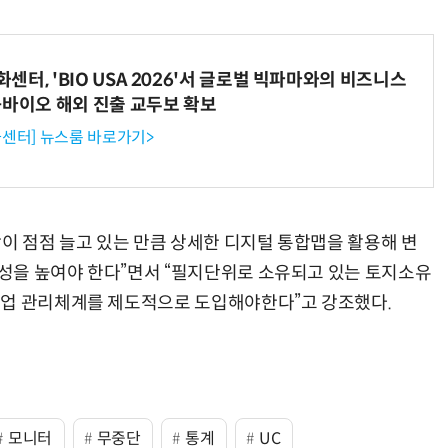
터, 'BIO USA 2026'서 글로벌 빅파마와의 비즈니스
“계속 쫓아왔다”…도망치던 우크라 민간인 공격한 러 자폭 드론
진정한 우정?…친구 구하려다 둘 다 의자 틈에 목이 낀
-바이오 해외 진출 교두보 확보
센터] 뉴스룸 바로가기>
땅이 점점 늘고 있는 만큼 상세한 디지털 통합맵을 활용해 변
성을 높여야 한다”면서 “필지단위로 소유되고 있는 토지소유
산업 관리체계를 제도적으로 도입해야한다”고 강조했다.
모니터
무중단
통계
UC