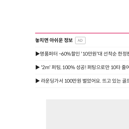
놓치면 아쉬운 정보
AD
▶명품퍼터 ~60%할인 '10만원'대 선착순 한정
▶ '2m' 퍼팅, 100% 성공! 퍼팅으로만 10타 줄
▶ 라운딩가서 100만원 벌었어요. 뜨고 있는 골