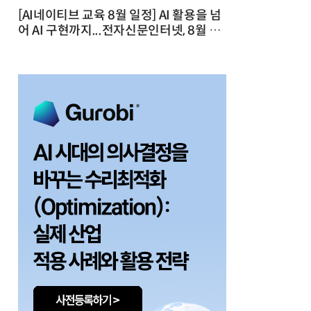
[AI네이티브 교육 8월 일정] AI 활용을 넘
어 AI 구현까지...전자신문인터넷, 8월 실
전 교육·워크숍 개최 발행일 : 2026-07-
23 10:46