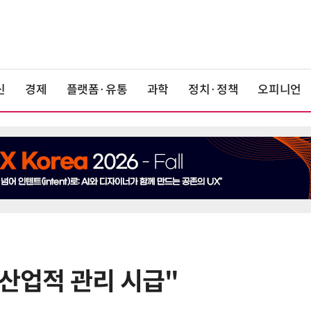
신
경제
플랫폼·유통
과학
정치·정책
오피니언
 산업적 관리 시급"
6
AMD, 데이터센터 매출 2배 급증…2
분기 사상 최대 매출