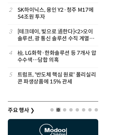
2
SK하이닉스, 용인 Y2·청주 M17에
7
인텔 오하
54조원 투자
속…외부 
3
[테크데이, 빛으로 通한다]<2>오이
8
삼성전자 
솔루션, 광 통신 솔루션 수직 계열
·PIM',
화…'실리콘 포토닉스·CPO 집중 공
략'
4
檢, LG화학·한화솔루션 등 7개사 압
9
K배터리 
수수색…담합 의혹
고 소재는
5
트럼프, '반도체 핵심 원료' 폴리실리
10
[테크 차
콘 파생상품에 15% 관세
넘었다…中
험대
주요 행사
❯