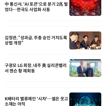
中 통신사, 'AI 토큰'으로 분기 2兆 벌
었다…한국도 사업화 시동
김정관, “성과급, 주총 승인 거치도록
상법 개정”
구광모 LG 회장, 내주 美 실리콘밸리
서 젠슨 황 재회동
K배터리 밸류체인 '시차'…셀은 웃고
소재는 아직