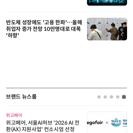
반도체 성장에도 '고용 한파'…올해
취업자 증가 전망 10만명대로 대폭
'하향'
브랜드 뉴스룸
위고페어
위고페어, 서울AI허브 '2026 AI 전
환(AX) 지원사업' 컨소시엄 선정