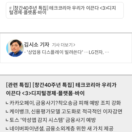
[창간40주년 특집] 테크코리아 우리가 이끈다 <3>디지
털경제⋅플랫폼⋅바이
김시소 기자
기사 더보기
'상업용 디스플레이 빌려쓴다' …LG전자, 美 B2B 구독 시동
[관련 특집]
[창간40주년 특집] 테크코리아 우리가
이끈다 <3>디지털경제⋅플랫폼⋅바이
카카오페이, 금융사기?착오송금 피해 예방 조치 강화
케이뱅크, 신용평가모델 고도화로 적극적인 이자감면
토스 '악성앱 감지 시스템' 금융사기 예방
네이버파이낸셜, 금융소외계층 위한 새 가치 제공