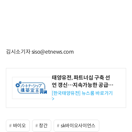
김시소기자 siso@etnews.com
태양유전, 파트너십 구축 선
언 갱신…지속가능한 공급망
협력 강화
[한국태양유전] 뉴스룸 바로가기
>
바이오
창간
sk바이오사이언스