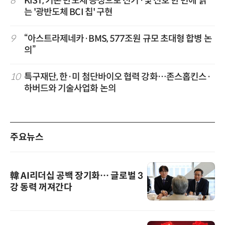
8
KIST, 기존 반도체 공정으로 전기·빛 신호 한 번에 읽
는 '광반도체 BCI 칩' 구현
9
“아스트라제네카·BMS, 577조원 규모 초대형 합병 논
의”
10
특구재단, 한·미 첨단바이오 협력 강화…존스홉킨스·
하버드와 기술사업화 논의
주요뉴스
韓 AI리더십 공백 장기화… 글로벌 3
강 동력 꺼져간다