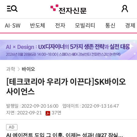
AI·SW
반도체
전자
모빌리티
통신
경제
과학
바이오
[테크코리아 우리가 이끈다]SK바이오
사이언스
발행일 : 2022-09-20 16:00
업데이트 : 2022-09-13 16:47
지면 :
2022-09-21
37면
AI 에이전트 도입 그 이후, 이제는 성과! (8/27 잠실역)