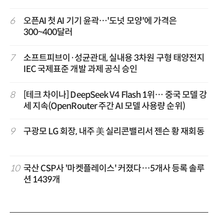
6
오픈AI 첫 AI 기기 윤곽…'도넛 모양'에 가격은
300~400달러
7
소프트피브이·성균관대, 실내용 3차원 구형 태양전지
IEC 국제표준 개발 과제 공식 승인
8
[테크 차이나] DeepSeek V4 Flash 1위… 중국 모델 강
세 지속(OpenRouter 주간 AI 모델 사용량 순위)
9
구광모 LG 회장, 내주 美 실리콘밸리서 젠슨 황 재회동
10
국산 CSP사 '마켓플레이스' 커졌다…5개사 등록 솔루
션 1439개