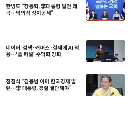
한병도 “장동혁, 李대통령 발언 왜
곡…악의적 정치공세”
네이버, 검색·커머스·결제에 AI 적
용…'풀 퍼널' 수익화 강화
정점식 “김용범 이미 한국경제 빌
런…李 대통령, 경질 결단해야”