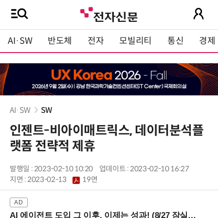
AI·SW
반도체
전자
모빌리티
통신
경제
AI·SW
SW
인젠트-비아이매트릭스, 데이터분석플
랫폼 전략적 제휴
발행일 : 2023-02-10 10:20
업데이트 : 2023-02-10 16:27
지면 :
2023-02-13
19면
AI 에이전트 도입 그 이후, 이제는 성과! (8/27 잠실역)